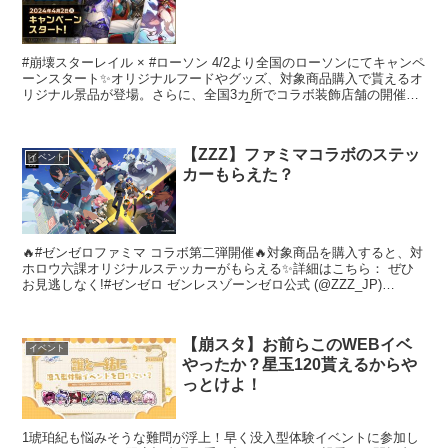
#崩壊スターレイル × #ローソン 4/2より全国のローソンにてキャンペ
ーンスタート✨オリジナルフードやグッズ、対象商品購入で貰えるオ
リジナル景品が登場。さらに、全国3カ所でコラボ装飾店舗の開催
や、黄泉による店内放送も実施予定！👇詳細はこち...
【ZZZ】ファミマコラボのステッ
イベント
カーもらえた？
🔥#ゼンゼロファミマ コラボ第二弾開催🔥対象商品を購入すると、対
ホロウ六課オリジナルステッカーがもらえる✨詳細はこちら： ぜひ
お見逃しなく!#ゼンゼロ ゼンレスゾーンゼロ公式 (@ZZZ_JP)
January 7, 2025 6: スタレ...
【崩スタ】お前らこのWEBイベ
イベント
やったか？星玉120貰えるからや
っとけよ！
1琥珀紀も悩みそうな難問が浮上！早く没入型体験イベントに参加し