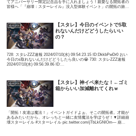
てアニバーサリー限定記念品を手に入れましょう！親愛なる開拓者の
皆様へ「『崩壊：スターレイル』没入型体験イベント」の開拓の旅に
は、もちろん仲間が必要ですよね？… pic.twitt...
【スタレ】今日のイベントでS取
イベント
れないんだけどどうしたらいい
の？
728: スタレZZZ速報 2024/07/10(水) 09:54:23.15 ID:DkkbPwDr0 おい
今日のs取れないんだけどどうしたら良いの😭 730: スタレZZZ速報
2024/07/10(水) 09:56:39.86 ID:...
【スタレ】神イベ来たな！←ゴミ
イベント
箱からいい加減離れてくれｗ
「開拓！友達は魔法！」イベントガイドよぉ、そこの開拓者。才能が
あるみたいだから、オレっちと一緒に友情魔法を学ぼうぜ！▼詳細崩
壊スターレイル #スターレイル pic.twitter.com/jTbLkGNIOm— 崩
壊：スターレイル (@ho...