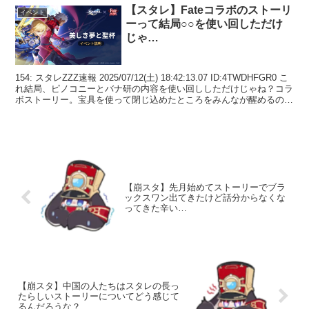
【スタレ】Fateコラボのストーリ
イベント
ーって結局○○を使い回しただけ
じゃ…
154: スタレZZZ速報 2025/07/12(土) 18:42:13.07 ID:4TWDHFGR0 こ
れ結局、ピノコニーとバナ研の内容を使い回ししただけじゃね？コラ
ボストーリー。宝具を使って閉じ込めたところをみんなが醒めるのを
待つって...
【崩スタ】先月始めてストーリーでブラ
ックスワン出てきたけど話分からなくな
ってきた辛い…
【崩スタ】中国の人たちはスタレの長っ
たらしいストーリーについてどう感じて
るんだろうな？