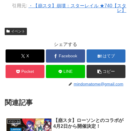
引用元:
・【崩スタ】崩壊：スターレイル ★740【スタ
レ】
イベント
シェアする
X
Facebook
はてブ
Pocket
LINE
コピー
mindomatome@gmail.com
関連記事
【崩スタ】ローソンとのコラボが
イベント
4月2日から開催決定！