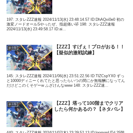
197: スタレZZZ速報 2024/11/13(水) 23:48:14.57 ID:DhAQxi0e0 初の
激変ノードオールSやったぜ、指超痛い🤣 198: スタレZZZ速報
2024/11/13(水) 23:49:58.17 ID:ai...
【ZZZ】すげぇ！プロがおる！！
未分類
【疑似的激戦試練】
145: スタレZZZ速報 2024/11/06(水) 23:51:22.56 ID:TlZCspYX0 ずっ
と10000ディニーくれてたと思ったらいつの間にか無報酬になってん
だけどこのくそゲーw ふざけんなwww 148: スタレZZZ速...
【ZZZ】塔って100階までクリア
未分類
したら何かあるの？【ネタバレ】
440: スタレZZZ速報 2024/11/07(木) 23:29:52.13 ID:lqomgnUTd 25階