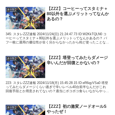
【ZZZ】コーヒーってスタミナ＋
未分類
80以外を選ぶメリットってなんか
あるの？
345: スタレZZZ速報 2024/11/24(日) 21:24:47.73 ID:W2KkTQLN0 コ
ーヒーってスタミナ＋80以外を選ぶメリットってなんかあるの？ バ
フ一枚に適用の優位性が全く分からなかったから殆ど使ったことない
わ 3...
【ZZZ】塔登ってみたらダメージ
未分類
辛いんだが回復とかないの？
223: スタレZZZ速報 2024/11/18(月) 15:45:28.15 ID:eR6qyVSa0 塔登
ってみたらダメージくらい過ぎで辛いレベル40台前半なんだがこれ
回復手段とか用意されてないの？適当にボコボコ食らいながらやった
ら三階...
【ZZZ】初の激変ノードオールS
未分類
やったぜ！