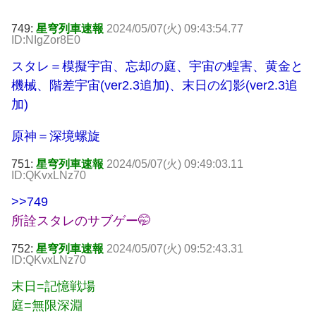
749:
星穹列車速報
2024/05/07(火) 09:43:54.77
ID:NIgZor8E0
スタレ＝模擬宇宙、忘却の庭、宇宙の蝗害、黄金と
機械、階差宇宙(ver2.3追加)、末日の幻影(ver2.3追
加)
原神＝深境螺旋
751:
星穹列車速報
2024/05/07(火) 09:49:03.11
ID:QKvxLNz70
>>749
所詮スタレのサブゲー🤭
752:
星穹列車速報
2024/05/07(火) 09:52:43.31
ID:QKvxLNz70
末日=記憶戦場
庭=無限深淵