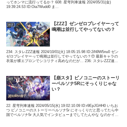
ってホンマに流行ってるか？ 608: 星穹列車速報 2024/05/31(金)
19:39:24.53 ID:Oia7Wudd0 ま...
【ZZZ】ゼンゼロプレイヤーって
雑談
鳴潮は並行してやってないの？
234: スタレZZZ速報 2024/10/01(火) 18:05:15.98 ID:2iN9W5nu0 ゼン
ゼロプレイヤーって鳴潮は並行してやってないの？🥺 最新キャラの
衣装が裸エプロンでシコリティ高めなのだが… 236: スタレZZZ速...
【崩スタ】ピノコニーのストーリ
雑談
ーペルソナ5Rにそっくりじゃな
い？
22: 星穹列車速報 2024/05/15(水) 19:02:10.09 ID:r9EpJGHH0 いちお
つ ピノコニーのストーリーペルソナ5r にそっくりだと思ってたら中
国でペルソナ5r 大人気でインタビューまでしてたんやな なのかイラ
ス...