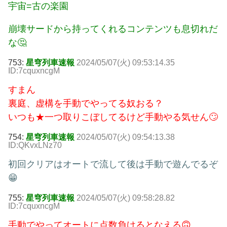
宇宙=古の楽園
崩壊サードから持ってくれるコンテンツも息切れだ
な🤔
753:
星穹列車速報
2024/05/07(火) 09:53:14.35
ID:7cquxncgM
すまん
裏庭、虚構を手動でやってる奴おる？
いつも★一つ取りこぼしてるけど手動やる気せん🙄
754:
星穹列車速報
2024/05/07(火) 09:54:13.38
ID:QKvxLNz70
初回クリアはオートで流して後は手動で遊んでるぞ
😁
755:
星穹列車速報
2024/05/07(火) 09:58:28.82
ID:7cquxncgM
手動でやってオートに点数負けるとなえる🙃