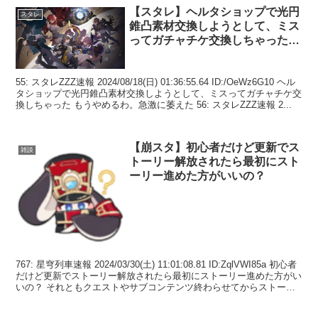
【スタレ】ヘルタショップで光円
スタレ
錐凸素材交換しようとして、ミス
ってガチャチケ交換しちゃった…
55: スタレZZZ速報 2024/08/18(日) 01:36:55.64 ID:/OeWz6G10 ヘル
タショップで光円錐凸素材交換しようとして、ミスってガチャチケ交
換しちゃった もうやめるわ。急激に萎えた 56: スタレZZZ速報 2...
【崩スタ】初心者だけど更新でス
雑談
トーリー解放されたら最初にスト
ーリー進めた方がいいの？
767: 星穹列車速報 2024/03/30(土) 11:01:08.81 ID:ZqlVWI85a 初心者
だけど更新でストーリー解放されたら最初にストーリー進めた方がい
いの？ それともクエストやサブコンテンツ終わらせてからストーリ
ー進める...