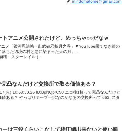
mindomatome@gmail.com
ートアニメ公開されたけど、めっちゃ○○だなｗ
アニメ「銀河忍法帖・乱武破邪斬月之巻」▼YouTube果てなき銀の
に落ちた辺境の村と悪に染まった天の月。…
RFh— 崩壊：スターレイル (...
人で完凸なんだけど交換所で取る価値ある？
/17(火) 10:59:33.26 ID:BpNQbrC50 ニコ後1枚って完凸なんだけど
値ある？ やっぱりテープ一択なのかなあの交換所って 663: スタ
カーは三役くらいこなして枠圧縮出来ないと使い難