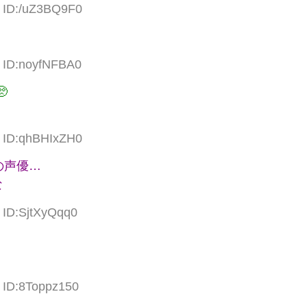
6 ID:/uZ3BQ9F0
1 ID:noyfNFBA0

1 ID:qhBHIxZH0
の声優…
な
 ID:SjtXyQqq0
0 ID:8Toppz150