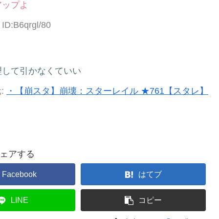
アップよ
 ID:B6qrgl/80
理して引かなくていい
:
・【崩スタ】崩壊：スターレイル ★761【スタレ】
ェアする
Facebook
はてブ
LINE
コピー