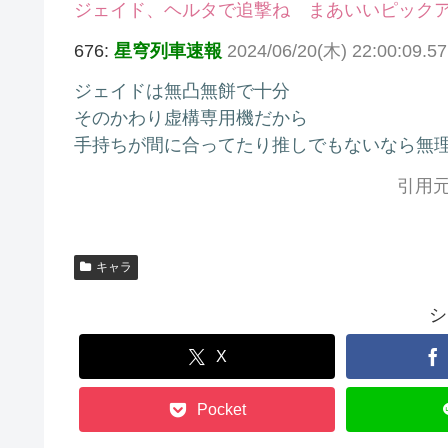
ジェイド、ヘルタで追撃ね まあいいピック
676:
星穹列車速報
2024/06/20(木) 22:00:09.57
ジェイドは無凸無餅で十分
そのかわり虚構専用機だから
手持ちが間に合ってたり推しでもないなら無
引用元
キャラ
シ
X
Pocket