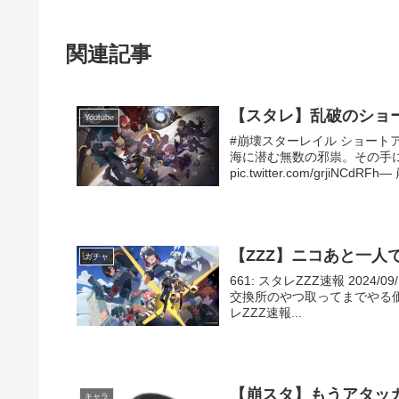
関連記事
【スタレ】乱破のショ
Youtube
#崩壊スターレイル ショート
海に潜む無数の邪祟。その手
pic.twitter.com/grjiNCd
【ZZZ】ニコあと一
ガチャ
661: スタレZZZ速報 2024/09
交換所のやつ取ってまでやる価
レZZZ速報...
【崩スタ】もうアタッ
キャラ