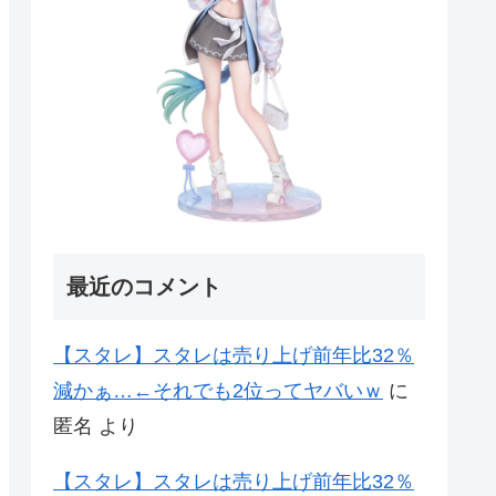
最近のコメント
【スタレ】スタレは売り上げ前年比32％
減かぁ…←それでも2位ってヤバいｗ
に
匿名
より
【スタレ】スタレは売り上げ前年比32％