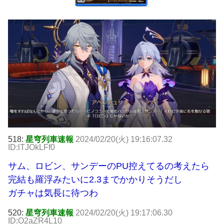
518:
星穹列車速報
2024/02/20(火) 19:16:07.32
ID:lTJOkLFf0
サム、ロビン、サンデーのPU控えてるの考えたら
完結も羅浮みたいに2.3までかかりそうだし
ガチャは気長に待つわ
520:
星穹列車速報
2024/02/20(火) 19:17:06.30
ID:O2aZR4L10