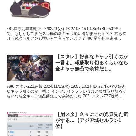
48: 星穹列車速報 2024/02/21(水) 16:27:05.15 ID:So4xBtm50 待っ
て、もしかしてまたスレ民の新キャラ弱い論始まった？？？ 君ら飲
月も鏡流もルアンも弱いって言ってたよ？？ 49: 星穹列車速報
2024/...
【スタレ】好きなキャラ引くのが
ガチャ
一番よ。報酬取り切るくらいなら
全キャラ無凸で余裕だし。
699: スタレZZZ速報 2024/11/13(水) 19:58:10.14 ID:nis7hc+K0 好き
なキャラ引くのが一番よ インフレインフレいうけど報酬取り切るく
らいなら全キャラ無凸餅無しで余裕だしな 703: スタレZZZ速報 ...
【崩スタ】久々にこの光景見た気
ガチャ
がする…【アジア域セルラン1
位】