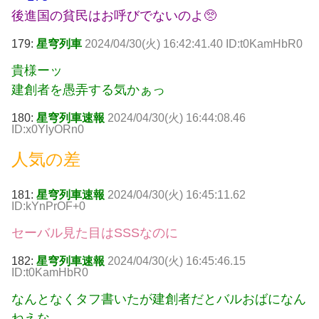
後進国の貧民はお呼びでないのよ🥺
179:
星穹列車
2024/04/30(火) 16:42:41.40 ID:t0KamHbR0
貴様ーッ
建創者を愚弄する気かぁっ
180:
星穹列車速報
2024/04/30(火) 16:44:08.46
ID:x0YlyORn0
人気の差
181:
星穹列車速報
2024/04/30(火) 16:45:11.62
ID:kYnPrOF+0
セーバル見た目はSSSなのに
182:
星穹列車速報
2024/04/30(火) 16:45:46.15
ID:t0KamHbR0
なんとなくタフ書いたが建創者だとバルおばになん
ねえな