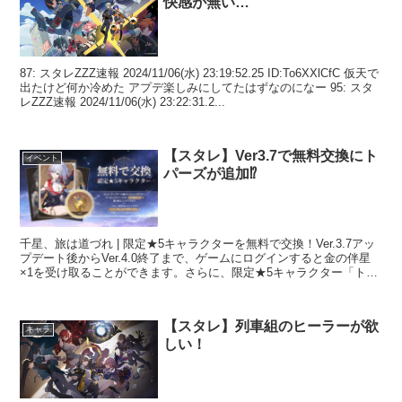
快感が無い…
87: スタレZZZ速報 2024/11/06(水) 23:19:52.25 ID:To6XXlCfC 仮天で
出たけど何か冷めた アプデ楽しみにしてたはずなのになー 95: スタ
レZZZ速報 2024/11/06(水) 23:22:31.2...
【スタレ】Ver3.7で無料交換にト
イベント
パーズが追加⁉
千星、旅は道づれ | 限定★5キャラクターを無料で交換！Ver.3.7アッ
プデート後からVer.4.0終了まで、ゲームにログインすると金の伴星
×1を受け取ることができます。さらに、限定★5キャラクター「トパ
ーズ&カブ（巡狩・炎）」が交換ショ...
【スタレ】列車組のヒーラーが欲
キャラ
しい！