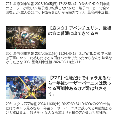
727: 星穹列車速報 2025/10/05(日) 17:22:56.47 ID:3n8eFH2r0 列車組
のヒーラーが欲しい 姫子辺り転職しないかな…姫子コーヒーで全体
回復とか 主人公はバット振らせたいから除外で 730: 星穹列車速報
...
【崩スタ】アベンチュリン、最後
キャラ
の方に普通に出てきてるｗ
300: 星穹列車速報 2024/05/11(土) 11:24:49.13 ID:zYcT8zQ70 アベ編
は丁寧にやってた感じだけど今回はバッサリだったからなんか味気な
かったよな 305: 星穹列車速報 2024/05/11(土) 11:...
【ZZZ】性能だけでキャラ見るな
キャラ
ら一年後シーザーバーニスは残っ
てる可能性あるけど雅は無さそ
う。
206: スタレZZZ速報 2024/11/30(土) 20:27:30.64 ID:ICOxCz290 性能
だけでキャラ見るなら一年後シーザーバーニスは残ってる可能性ある
けど雅はまぁ、無さそう なんなら雅よりも柳の方がまだ可能性ある
んじゃ...