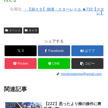
引用元:
・【崩スタ】崩壊：スターレイル ★733【スタ
レ】
イベント
キャラ
シェアする
X
Facebook
はてブ
Pocket
LINE
コピー
mindomatome@gmail.com
関連記事
【ZZZ】思ったより柳の操作に爽
キャラ