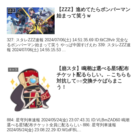
【ZZZ】進めてたらボンバーマン
ネタ
始まって笑うｗ
327: スタレZZZ速報 2024/07/06(土) 14:51:35.69 ID:6tC2lfvlr 完全な
るボンバーマン始まって笑う やっぱ中国すげえわ 339: スタレZZZ速
報 2024/07/06(土) 14:55:15.53 ...
【崩スタ】鳴潮は選べる星5配布
キャラ
チケット配るらしい。←こちらも
対抗して○○交換チケばらまこ
う！
884: 星穹列車速報 2024/05/24(金) 23:07:43.31 ID:VLBmZAD60 鳴潮
選べる星5配布チケット全員に配るらしい 886: 星穹列車速報
2024/05/24(金) 23:08:22.29 ID:W1dFBL...