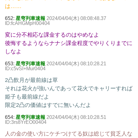
は……
652:
星穹列車速報
2024/04/04(木) 08:08:48.37
ID:fcAHGMpH00404
変に分不相応な課金するのはやめなよ
後悔するようならナナシ課金程度でやりくりまでに
しなよ
653:
星穹列車速報
2024/04/04(木) 08:10:28.21
ID:c5vSI+Mur0404
2凸飲月が最前線は草
それは花火が強いんであって花火でキャリーすれば
姫子も最前線だよ
限定2凸の価値はすでに無いんだよ
654:
星穹列車速報
2024/04/04(木) 08:10:28.51
ID:3rs8YrEO00404
人の金の使い方にケチつけてる奴は総じて貧乏人な