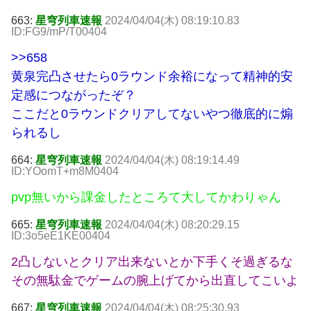
663:
星穹列車速報
2024/04/04(木) 08:19:10.83
ID:FG9/mP/T00404
>>658
黄泉完凸させたら0ラウンド余裕になって精神的安
定感につながったぞ？
ここだと0ラウンドクリアしてないやつ徹底的に煽
られるし
664:
星穹列車速報
2024/04/04(木) 08:19:14.49
ID:YOomT+m8M0404
pvp無いから課金したところて大してかわりゃん
665:
星穹列車速報
2024/04/04(木) 08:20:29.15
ID:3o5eE1KE00404
2凸しないとクリア出来ないとか下手くそ過ぎるな
その無駄金でゲームの腕上げてから出直してこいよ
667:
星穹列車速報
2024/04/04(木) 08:25:30.93