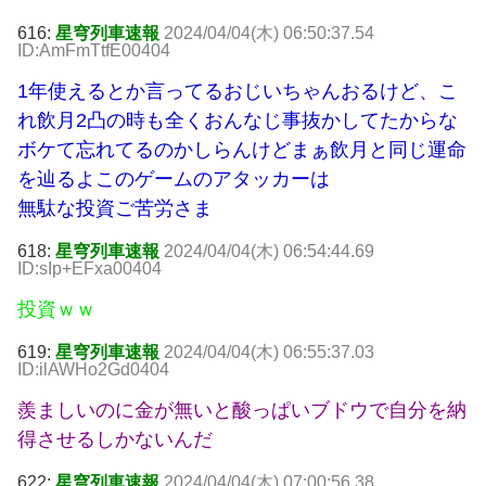
616:
星穹列車速報
2024/04/04(木) 06:50:37.54
ID:AmFmTtfE00404
1年使えるとか言ってるおじいちゃんおるけど、こ
れ飲月2凸の時も全くおんなじ事抜かしてたからな
ボケて忘れてるのかしらんけどまぁ飲月と同じ運命
を辿るよこのゲームのアタッカーは
無駄な投資ご苦労さま
618:
星穹列車速報
2024/04/04(木) 06:54:44.69
ID:sIp+EFxa00404
投資ｗｗ
619:
星穹列車速報
2024/04/04(木) 06:55:37.03
ID:ilAWHo2Gd0404
羨ましいのに金が無いと酸っぱいブドウで自分を納
得させるしかないんだ
622:
星穹列車速報
2024/04/04(木) 07:00:56.38