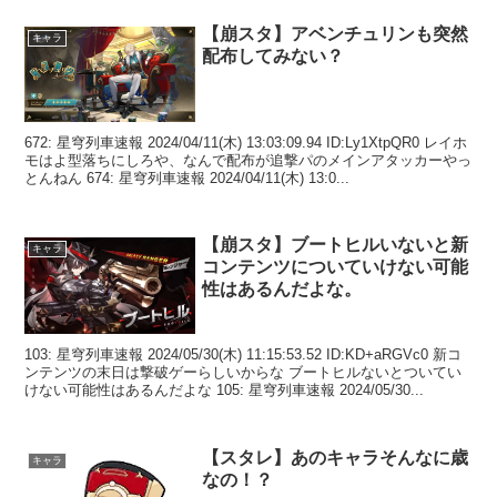
【崩スタ】アベンチュリンも突然
キャラ
配布してみない？
672: 星穹列車速報 2024/04/11(木) 13:03:09.94 ID:Ly1XtpQR0 レイホ
モはよ型落ちにしろや、なんで配布が追撃パのメインアタッカーやっ
とんねん 674: 星穹列車速報 2024/04/11(木) 13:0...
【崩スタ】ブートヒルいないと新
キャラ
コンテンツについていけない可能
性はあるんだよな。
103: 星穹列車速報 2024/05/30(木) 11:15:53.52 ID:KD+aRGVc0 新コ
ンテンツの末日は撃破ゲーらしいからな ブートヒルないとついてい
けない可能性はあるんだよな 105: 星穹列車速報 2024/05/30...
【スタレ】あのキャラそんなに歳
キャラ
なの！？