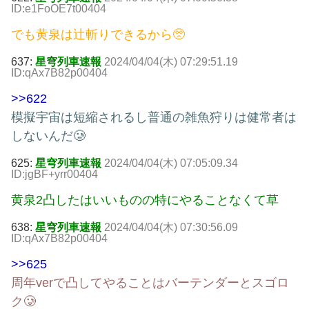
ID:e1FoOE7t00404
でも黄泉は辻斬りできるから🥺
637:
星穹列車速報
2024/04/04(木) 07:29:51.19
ID:qAx7B82p00404
>>622
模擬宇宙は短縮されるし普通の雑魚狩りは健常者は
しないんだ🥲
625:
星穹列車速報
2024/04/04(木) 07:05:09.34
ID:jgBF+yrr00404
黄泉2凸したはいいものの特にやることなくて草
638:
星穹列車速報
2024/04/04(木) 07:30:56.09
ID:qAx7B82p00404
>>625
周年verで凸してやることはバーテンダーとスゴロ
ク🥲