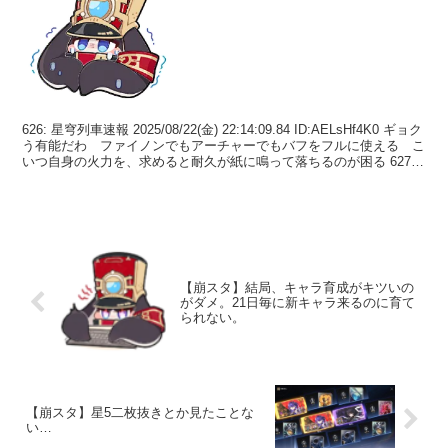
626: 星穹列車速報 2025/08/22(金) 22:14:09.84 ID:AELsHf4K0 ギョク
う有能だわ ファイノンでもアーチャーでもバフをフルに使える こ
いつ自身の火力を、求めると耐久が紙に鳴って落ちるのが困る 627:
星...
【崩スタ】結局、キャラ育成がキツいの
がダメ。21日毎に新キャラ来るのに育て
られない。
【崩スタ】星5二枚抜きとか見たことな
い…