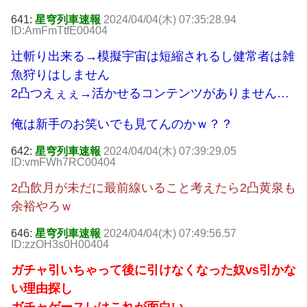
641:
星穹列車速報
2024/04/04(木) 07:35:28.94
ID:AmFmTtfE00404
辻斬り出来る→模擬宇宙は短縮されるし健常者は雑
魚狩りはしません
2凸つえぇぇ→活かせるコンテンツがありません…
俺は新手のお笑いでも見てんのかｗ？？
642:
星穹列車速報
2024/04/04(木) 07:39:29.05
ID:vmFWh7RC00404
2凸飲月が未だに最前線いること考えたら2凸黄泉も
余裕やろｗ
646:
星穹列車速報
2024/04/04(木) 07:49:56.57
ID:zzOH3s0H00404
ガチャ引いちゃって後に引けなくなった奴vs引かな
い理由探し