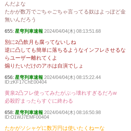
んだよな
たかが数万でごちゃごちゃ言ってる奴はよっぽど金
無いんだろう
655:
星穹列車速報
2024/04/04(木) 08:13:51.68
別に2凸飲月も腐ってないしね
逆に凸しても簡単に落ちるようなインフレさせるな
らユーザー離れてくよ
煽りたいだけのアホは自演でしょ
656:
星穹列車速報
2024/04/04(木) 08:15:22.44
ID:zKF17ChE00404
黄泉2凸フレ使ってみたがぶっ壊れすぎるだろw
必殺貯まったらすぐに終わる
658:
星穹列車速報
2024/04/04(木) 08:16:50.98
ID:O1WJ7EMF00404
たかがソシャゲに数万円は使いたくねーな