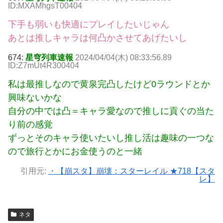
ID:MXAMhgsT00404
下手も弱いも快適にプレイしたいじゃん
あとは推しキャラは何凸かさせてあげたいし
674:
星穹列車速報
2024/04/04(木) 08:33:56.89
ID:Z7mUt4R300404
私は最推しなので黄泉完凸したけど0ラウンドとか
興味ないかな
自分の中では凸＝キャラ愛なので推しに貢ぐの当た
り前の感覚
ずっとそのキャラ使いたいし推し活は趣味の一つな
ので旅行とかにお金使うのと一緒
引用元:
・【崩スタ】崩壊：スターレイル ★718【スタ
レ】
ネタ