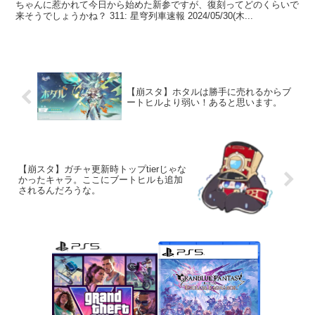
ちゃんに惹かれて今日から始めた新参ですが、復刻ってどのくらいで
来そうでしょうかね？ 311: 星穹列車速報 2024/05/30(木...
【崩スタ】ホタルは勝手に売れるからブ
ートヒルより弱い！あると思います。
【崩スタ】ガチャ更新時トップtierじゃな
かったキャラ。ここにブートヒルも追加
されるんだろうな。