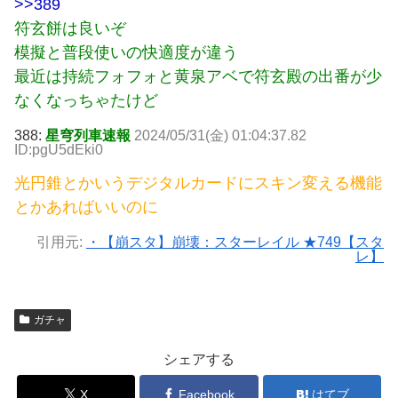
>>389
符玄餅は良いぞ
模擬と普段使いの快適度が違う
最近は持続フォフォと黄泉アベで符玄殿の出番が少
なくなっちゃたけど
388:
星穹列車速報
2024/05/31(金) 01:04:37.82
ID:pgU5dEki0
光円錐とかいうデジタルカードにスキン変える機能
とかあればいいのに
引用元:
・【崩スタ】崩壊：スターレイル ★749【スタ
レ】
ガチャ
シェアする
X
Facebook
はてブ