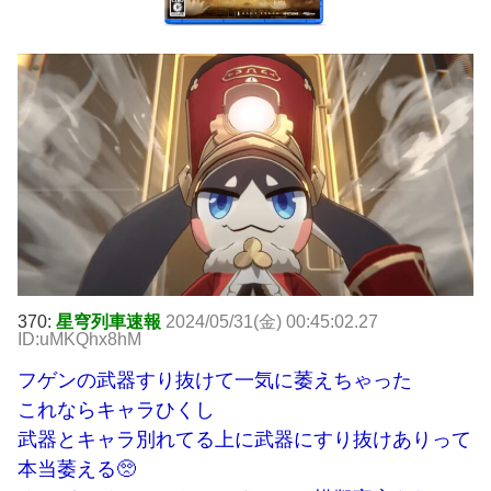
370:
星穹列車速報
2024/05/31(金) 00:45:02.27
ID:uMKQhx8hM
フゲンの武器すり抜けて一気に萎えちゃった
これならキャラひくし
武器とキャラ別れてる上に武器にすり抜けありって
本当萎える🥺