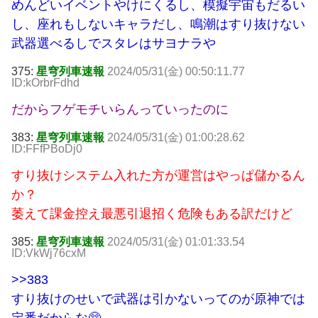
めんどいイベントやけにくるし、模擬宇宙もだるい
し、座れもしないキャラだし、鳴潮はすり抜けない
武器選べるしでスタレはサヨナラや
375:
星穹列車速報
2024/05/31(金) 00:50:11.77
ID:kOrbrFdhd
だからフゲモチいらんっていったのに
383:
星穹列車速報
2024/05/31(金) 01:00:28.62
ID:FFfPBoDj0
すり抜けシステム入れた方が運営はやっぱ儲かるん
か？
萎えて課金控え最悪引退招く危険もある訳だけど
385:
星穹列車速報
2024/05/31(金) 01:01:33.54
ID:VkWj76cxM
>>383
すり抜けのせいで武器は引かないってのが原神では
定番だからな🥺