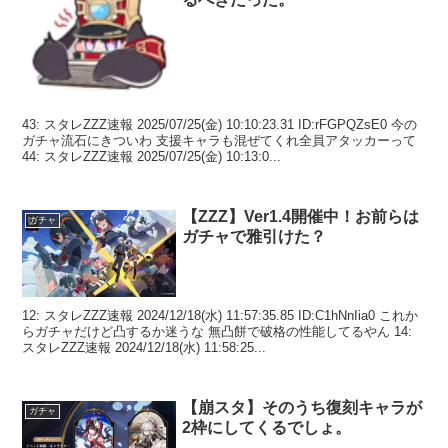
43: スタレZZZ速報 2025/07/25(金) 10:10:23.31 ID:rFGPQZsE0 今の
ガチャ流石にきついわ 支援キャラも混ぜてくれ全員アタッカーって
44: スタレZZZ速報 2025/07/25(金) 10:13:0...
【ZZZ】Ver1.4開催中！お前らは
ガチャ
ガチャで雅引けた？
12: スタレZZZ速報 2024/12/18(水) 11:57:35.85 ID:C1hNnIia0 これか
らガチャだけど凸するか迷うな 無凸餅で破格の性能してるやん 14:
スタレZZZ速報 2024/12/18(水) 11:58:25...
【崩スタ】そのうち復刻キャラが
ガチャ
2枠にしてくるでしょ。