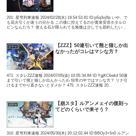
201: 星穹列車速報 2024/02/28(水) 19:54:53.81 ID:p5q3vjIfp いや、で
も花火引くか迷うの分かる この後に控えてるのが黄泉安倍ホタルロ
ビンなんだろ？ 使える石が限られてる無微は少しでも節約したいよ
ね😥 ...
【ZZZ】50連引いて熊と猫しか出
ガチャ
なかったがコレはマシな方？
471: スタレZZZ速報 2024/07/05(金) 10:05:34.84 ID:YgjKC6wkd 50連
まで引いて熊と猫しか出んかったわ 恒常の中ではマシな方？ リナ引
けるまでやり直さないとダメか？ 475: スタレZZZ速報 20...
【崩スタ】ルアンメェイの復刻っ
ガチャ
てどのくらいで来そう？
310: 星穹列車速報 2024/05/30(木) 20:12:02.44 ID:BBOy3+5n0 ルアン