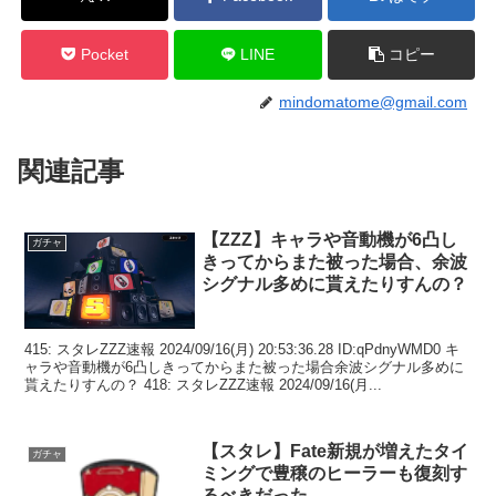
Pocket
LINE
コピー
mindomatome@gmail.com
関連記事
【ZZZ】キャラや音動機が6凸し
ガチャ
きってからまた被った場合、余波
シグナル多めに貰えたりすんの？
415: スタレZZZ速報 2024/09/16(月) 20:53:36.28 ID:qPdnyWMD0 キ
ャラや音動機が6凸しきってからまた被った場合余波シグナル多めに
貰えたりすんの？ 418: スタレZZZ速報 2024/09/16(月...
【スタレ】Fate新規が増えたタイ
ガチャ
ミングで豊穣のヒーラーも復刻す
るべきだった。