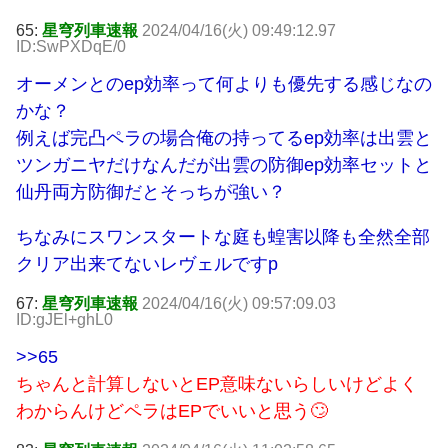
65:
星穹列車速報
2024/04/16(火) 09:49:12.97
ID:SwPXDqE/0
オーメンとのep効率って何よりも優先する感じなの
かな？
例えば完凸ペラの場合俺の持ってるep効率は出雲と
ツンガニヤだけなんだが出雲の防御ep効率セットと
仙丹両方防御だとそっちが強い？
ちなみにスワンスタートな庭も蝗害以降も全然全部
クリア出来てないレヴェルですp
67:
星穹列車速報
2024/04/16(火) 09:57:09.03
ID:gJEl+ghL0
>>65
ちゃんと計算しないとEP意味ないらしいけどよく
わからんけどペラはEPでいいと思う🙄