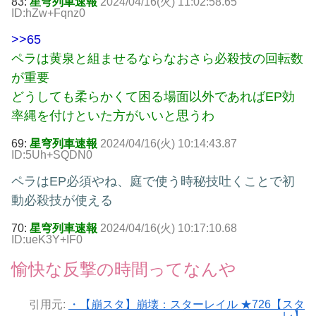
83:
星穹列車速報
2024/04/16(火) 11:02:58.65
ID:hZw+Fqnz0
>>65
ペラは黄泉と組ませるならなおさら必殺技の回転数
が重要
どうしても柔らかくて困る場面以外であればEP効
率縄を付けといた方がいいと思うわ
69:
星穹列車速報
2024/04/16(火) 10:14:43.87
ID:5Uh+SQDN0
ペラはEP必須やね、庭で使う時秘技吐くことで初
動必殺技が使える
70:
星穹列車速報
2024/04/16(火) 10:17:10.68
ID:ueK3Y+IF0
愉快な反撃の時間ってなんや
引用元:
・【崩スタ】崩壊：スターレイル ★726【スタ
レ】