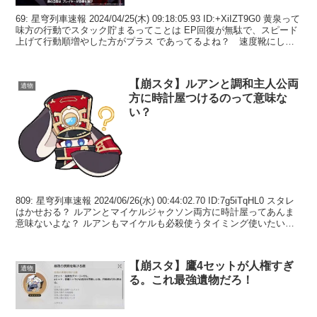
69: 星穹列車速報 2024/04/25(木) 09:18:05.93 ID:+XiIZT9G0 黄泉って
味方の行動でスタック貯まるってことは EP回復が無駄で、スピード
上げて行動順増やした方がプラス であってるよね？ 速度靴にしよ
うかな...
【崩スタ】ルアンと調和主人公両
遺物
方に時計屋つけるのって意味な
い？
809: 星穹列車速報 2024/06/26(水) 00:44:02.70 ID:7g5iTqHL0 スタレ
はかせおる？ ルアンとマイケルジャクソン両方に時計屋ってあんま
意味ないよな？ ルアンもマイケルも必殺使うタイミング使いたいタ
イミング...
【崩スタ】鷹4セットが人権すぎ
遺物
る。これ最強遺物だろ！