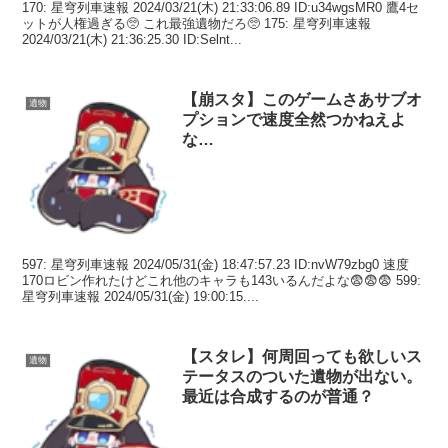
170: 星穹列車速報 2024/03/21(木) 21:33:06.89 ID:u34wgsMR0 鷹4セ
ットが人権過ぎる🥺 これ最強遺物だろ🥺 175: 星穹列車速報
2024/03/21(木) 21:36:25.30 ID:Selnt...
【崩スタ】このゲームさあサブオ
遺物
プションで速度全然つかねえよ
な…
597: 星穹列車速報 2024/05/31(金) 18:47:57.23 ID:nvW79zbg0 速度
170ロビン作れたけどこれ他のキャラも143いるんだよな😨😨😨 599:
星穹列車速報 2024/05/31(金) 19:00:15....
【スタレ】何周回っても欲しいス
遺物
テータスのついた遺物が出ない。
最近は合成するのが普通？