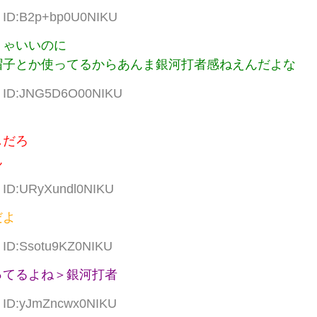
20 ID:B2p+bp0U0NIKU
りゃいいのに
帽子とか使ってるからあんま銀河打者感ねえんだよな
51 ID:JNG5D6O00NIKU
しだろ
ん
0 ID:URyXundl0NIKU
だよ
5 ID:Ssotu9KZ0NIKU
ってるよね＞銀河打者
8 ID:yJmZncwx0NIKU