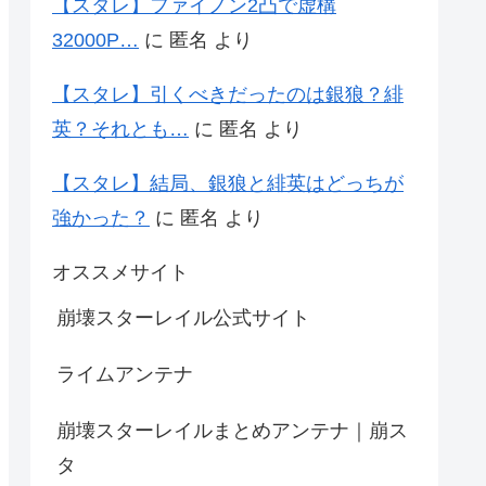
【スタレ】ファイノン2凸で虚構
32000P…
に
匿名
より
【スタレ】引くべきだったのは銀狼？緋
英？それとも…
に
匿名
より
【スタレ】結局、銀狼と緋英はどっちが
強かった？
に
匿名
より
オススメサイト
崩壊スターレイル公式サイト
ライムアンテナ
崩壊スターレイルまとめアンテナ｜崩ス
タ