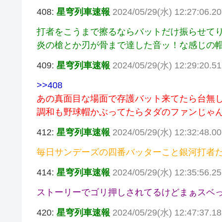
408:
星穹列車速報
2024/05/29(水) 12:27:06.
打者をこうまで擦るならバットだけ振らせて
炎の槍とか刃が骨まで達した音ッ！な感じの
409:
星穹列車速報
2024/05/29(水) 12:29:20.
>>408
あの真面目な場面で存護バット来てたら台無
調和も野球帽かぶってたらタダのファンじゃ
412:
星穹列車速報
2024/05/29(水) 12:32:48.0
毎日サンデーズの四番バッターこと銀河打者
414:
星穹列車速報
2024/05/29(水) 12:35:56.2
ストーリーでゴリ押しされてるけどまぁスベ
420:
星穹列車速報
2024/05/29(水) 12:47:37.1