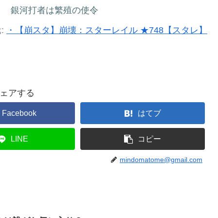
り 銀河打者は繁殖の使令
:
・【崩スタ】崩壊：スターレイル ★748【スタレ】
ェアする
Facebook
はてブ
LINE
コピー
mindomatome@gmail.com