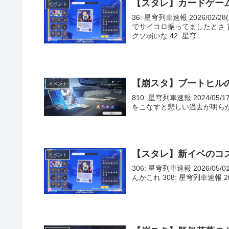
【スタレ】カードゲー
イベント
36: 星穹列車速報 2026/02/2
でサイコロ振ってましたとさ
クソ弱いな 42: 星穹...
【崩スタ】ブートヒル
イベント
810: 星穹列車速報 2024/05/1
をこなすと悲しい過去が明らかにされるん
【スタレ】新イベのコ
イベント
306: 星穹列車速報 2026/05/0
んかこれ 308: 星穹列車速報 2026/0