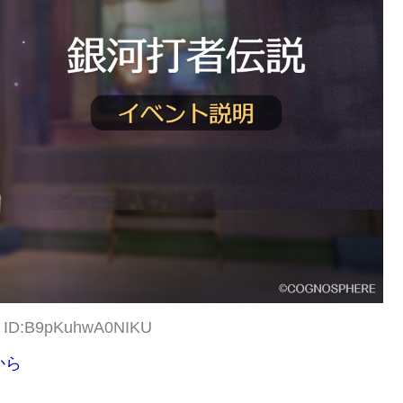
34 ID:B9pKuhwA0NIKU
から