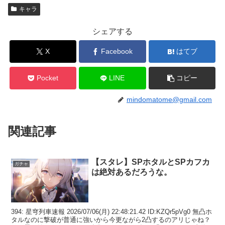
キャラ
シェアする
X
Facebook
はてブ
Pocket
LINE
コピー
mindomatome@gmail.com
関連記事
【スタレ】SPホタルとSPカフカ
ガチャ
は絶対あるだろうな。
394: 星穹列車速報 2026/07/06(月) 22:48:21.42 ID:KZQr5pVg0 無凸ホ
タルなのに撃破が普通に強いから今更ながら2凸するのアリじゃね？