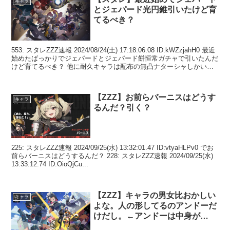
キャラ
とジェパード光円錐引いたけど育
てるべき？
553: スタレZZZ速報 2024/08/24(土) 17:18:06.08 ID:kWZzjahH0 最近
始めたばっかりでジェパードとジェパード餅恒常ガチャで引いたんだ
けど育てるべき？ 他に耐久キャラは配布の無凸ナターシャしかいな
いんだ...
【ZZZ】お前らバーニスはどうす
キャラ
るんだ？引く？
225: スタレZZZ速報 2024/09/25(水) 13:32:01.47 ID:vtyaHLPv0 でお
前らバーニスはどうするんだ？ 228: スタレZZZ速報 2024/09/25(水)
13:33:12.74 ID:OioQjCu...
【ZZZ】キャラの男女比おかしい
キャラ
よな。人の形してるのアンドーだ
けだし。←アンドーは中身が…