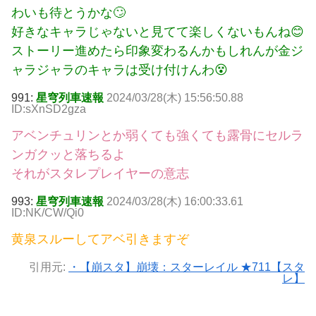
わいも待とうかな🙄
好きなキャラじゃないと見てて楽しくないもんね😊
ストーリー進めたら印象変わるんかもしれんが金ジ
ャラジャラのキャラは受け付けんわ😵
991:
星穹列車速報
2024/03/28(木) 15:56:50.88
ID:sXnSD2gza
アベンチュリンとか弱くても強くても露骨にセルラ
ンガクッと落ちるよ
それがスタレプレイヤーの意志
993:
星穹列車速報
2024/03/28(木) 16:00:33.61
ID:NK/CW/Qi0
黄泉スルーしてアベ引きますぞ
引用元:
・【崩スタ】崩壊：スターレイル ★711【スタ
レ】