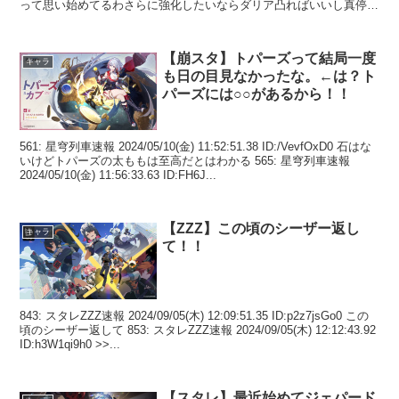
って思い始めてるわさらに強化したいならダリア凸ればいいし真停雲
とレイサ...
【崩スタ】トパーズって結局一度
キャラ
も日の目見なかったな。←は？ト
パーズには○○があるから！！
561: 星穹列車速報 2024/05/10(金) 11:52:51.38 ID:/VevfOxD0 石はな
いけどトパーズの太ももは至高だとはわかる 565: 星穹列車速報
2024/05/10(金) 11:56:33.63 ID:FH6J...
【ZZZ】この頃のシーザー返し
キャラ
て！！
843: スタレZZZ速報 2024/09/05(木) 12:09:51.35 ID:p2z7jsGo0 この
頃のシーザー返して 853: スタレZZZ速報 2024/09/05(木) 12:12:43.92
ID:h3W1qi9h0 >>...
【スタレ】最近始めてジェパード