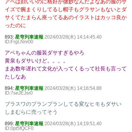
アベは顔いいのに格好が微妙なんだよなあの服のサ
イズで腕まくりしてるし帽子もグラサンもないとダ
サくてたまらん座ってるあのイラストはカッコ良か
ったのに
893:
星穹列車速報
2024/03/28(木) 14:14:45.40
ID:FrgLNnr00
アベちゃんの服装ダサすぎるやろ
黄泉もダサいけど。。。。
まあ数年遅れて文化が入ってくるって社長も言って
たしなあ
894:
星穹列車速報
2024/03/28(木) 14:16:54.88
ID:7seJEJsr0
ブラスワのプランプランしてる変なヒモもダサい
しまむらに売ってそう
899:
星穹列車速報
2024/03/28(木) 14:19:51.40
ID:0pt5fQCF0