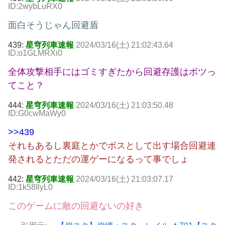
ID:2wybLuRX0
面白そうじゃん回避盾
439:
星穹列車速報
2024/03/16(土) 21:02:43.64
ID:o1GLMRXi0
全体攻撃相手にはゴミすぎたから回避存護はボツっ
てこと？
444:
星穹列車速報
2024/03/16(土) 21:03:50.48
ID:G0cwMaWy0
>>439
それもあるし裏庭とかでボスとして出す場合回避連
発されるとただの運ゲーになるって事でしょ
442:
星穹列車速報
2024/03/16(土) 21:03:07.17
ID:1k58IlyL0
このゲームに敵の回避ないの好き