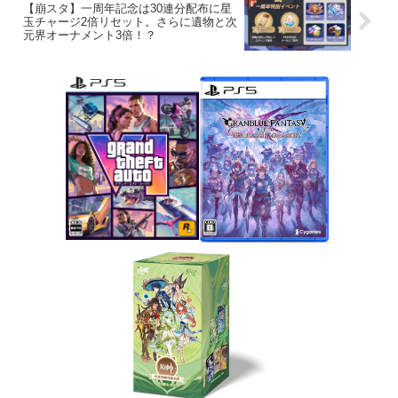
【崩スタ】一周年記念は30連分配布に星
玉チャージ2倍リセット。さらに遺物と次
元界オーナメント3倍！？