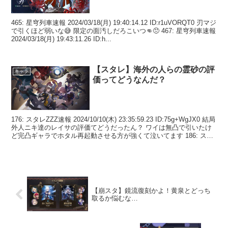
465: 星穹列車速報 2024/03/18(月) 19:40:14.12 ID:r1uVORQT0 刃マジ
で引くほど弱いな😅 限定の面汚しだろこいつ👊😠 467: 星穹列車速報
2024/03/18(月) 19:43:11.26 ID:h...
【スタレ】海外の人らの霊砂の評
キャラ
価ってどうなんだ？
176: スタレZZZ速報 2024/10/10(木) 23:35:59.23 ID:75g+WgJX0 結局
外人ニキ達のレイサの評価てどうだったん？ ワイは無凸で引いたけ
ど完凸ギャラでホタル再起動させる方が強くて泣いてます 186: ス
タ...
【崩スタ】鏡流復刻かよ！黄泉とどっち
取るか悩むな…