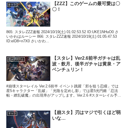
【ZZZ】このゲームの最可愛は〇
キャラ
〇！
865: スタレZZZ速報 2024/10/19(土) 01:02:53.52 ID:UKE1NHuO0 さ
いかわはルーシー 866: スタレZZZ速報 2024/10/19(土) 01:05:47.53
ID:eID8+n7X0 さいかわ...
【スタレ】Ver2.6前半ガチャは乱
アップデート
波・飲月、後半ガチャは黄泉・ア
ベンチュリン！
#崩壊スターレイル Ver.2.6前半 イベント跳躍「邪を狙う忍瞳」では
星5キャラクター「乱破」「光陰を定めし影」では星5光円錐「忍法
帖・繚乱破魔」の出現率がアップします。Ver.2.6 #スターレイル予告
番組 ただいま配信中！▼YouTu...
【崩スタ】刃はマジで引くほど弱
キャラ
いな…