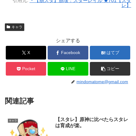
引用元:
・【崩スタ】崩壊：スターレイル ★701【スタ
レ】
キャラ
シェアする
X
Facebook
はてブ
Pocket
LINE
コピー
mindomatome@gmail.com
関連記事
【スタレ】原神に比べたらスタレ
キャラ
は育成が楽。