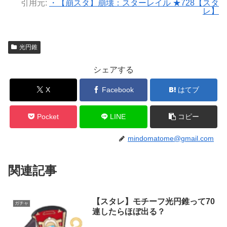
引用元:
・【崩スタ】崩壊：スターレイル ★728【スタ
レ】
光円錐
シェアする
X
Facebook
はてブ
Pocket
LINE
コピー
mindomatome@gmail.com
関連記事
【スタレ】モチーフ光円錐って70
ガチャ
連したらほぼ出る？