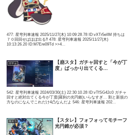
477: 星穹列車速報 2025/11/27(木) 10:09:28.78 ID:vXTr5eIlM 持ちは
７０回回せばほぼ出る⁈ 478: 星穹列車速報 2025/11/27(木)
10:13:26.20 ID:M7Ere09Td >>4...
【崩スタ】ガチャ回すと「今が丁
ガチャ
度」ばっかり出てくる…
542: 星穹列車速報 2024/03/30(土) 22:30:10.28 ID:vTfSG42c0 ガチャ
回すと絶対出てくる今が丁度(羅刹の光円錐)いらなすぎ… 割と新規の
方なのになんでこれだけ4凸なんだよ 546: 星穹列車速報 202...
【スタレ】フォフォってモチーフ
キャラ
光円錐が必須？