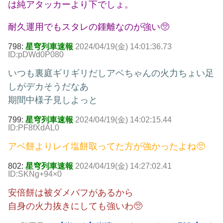
は純アタッカーより下でしょ。
耐久運用でもスタレの鍾離なのが強い🥺
798:
星穹列車速報
2024/04/19(金) 14:01:36.73
ID:pDWd0P080
いつも裏庭ギリギリだしアベちゃんの火力ちょい足
しがデカそうだなあ
期間中様子見しよっと
799:
星穹列車速報
2024/04/19(金) 14:02:15.44
ID:PF8fXdAL0
アベ餅よりレイ塩餅取ってた方が強かったよね🥺
802:
星穹列車速報
2024/04/19(金) 14:27:02.41
ID:SKNg+94×0
安倍餅は被ダメバフがあるから
自身の火力抜きにしても強いわ🥺