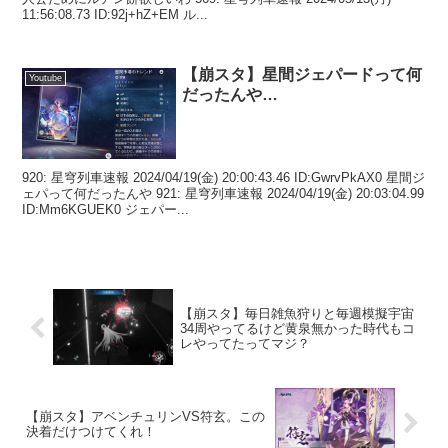
11:56:08.73 ID:92j+hZ+EM ル...
【崩スタ】星間ジェパードって何
Youtube
だったんや…
920: 星穹列車速報 2024/04/19(金) 20:00:43.46 ID:GwrvPkAX0 星間ジ
ェパって何だったんや 921: 星穹列車速報 2024/04/19(金) 20:03:04.99
ID:Mm6KGUEK0 ジェパー...
【崩スタ】毎日雑魚狩りと毎週模擬宇宙
34周やってるけど黄泉無かった時代もコ
レやってたってマジ？
【崩スタ】アベンチュリンVS符玄。この
決着だけつけてくれ！