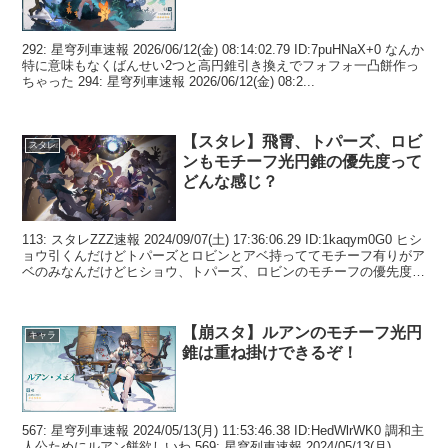
292: 星穹列車速報 2026/06/12(金) 08:14:02.79 ID:7puHNaX+0 なんか
特に意味もなくばんせい2つと高円錐引き換えでフォフォ一凸餅作っ
ちゃった 294: 星穹列車速報 2026/06/12(金) 08:2...
【スタレ】飛霄、トパーズ、ロビ
スタレ
ンもモチーフ光円錐の優先度って
どんな感じ？
113: スタレZZZ速報 2024/09/07(土) 17:36:06.29 ID:1kaqym0G0 ヒシ
ョウ引くんだけどトパーズとロビンとアベ持っててモチーフ有りがア
ベのみなんだけどヒショウ、トパーズ、ロビンのモチーフの優先度っ
てどん...
【崩スタ】ルアンのモチーフ光円
キャラ
錐は重ね掛けできるぞ！
567: 星穹列車速報 2024/05/13(月) 11:53:46.38 ID:HedWlrWK0 調和主
人公ためにルアン餅欲しいわ 569: 星穹列車速報 2024/05/13(月)