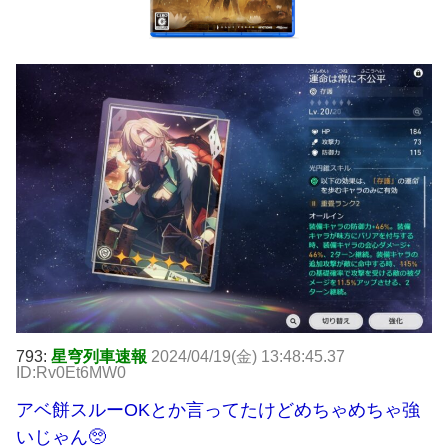
793:
星穹列車速報
2024/04/19(金) 13:48:45.37
ID:Rv0Et6MW0
アベ餅スルーOKとか言ってたけどめちゃめちゃ強
いじゃん🥺