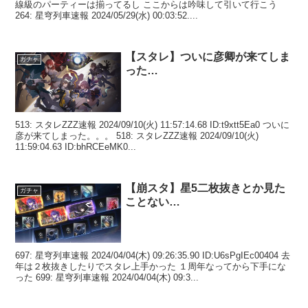
線級のパーティーは揃ってるし ここからは吟味して引いて行こう
264: 星穹列車速報 2024/05/29(水) 00:03:52....
【スタレ】ついに彦卿が来てしま
ガチャ
った…
513: スタレZZZ速報 2024/09/10(火) 11:57:14.68 ID:t9xtt5Ea0 ついに
彦が来てしまった。。。 518: スタレZZZ速報 2024/09/10(火)
11:59:04.63 ID:bhRCEeMK0...
【崩スタ】星5二枚抜きとか見た
ガチャ
ことない…
697: 星穹列車速報 2024/04/04(木) 09:26:35.90 ID:U6sPgIEc00404 去
年は２枚抜きしたりでスタレ上手かった １周年なってから下手にな
った 699: 星穹列車速報 2024/04/04(木) 09:3...