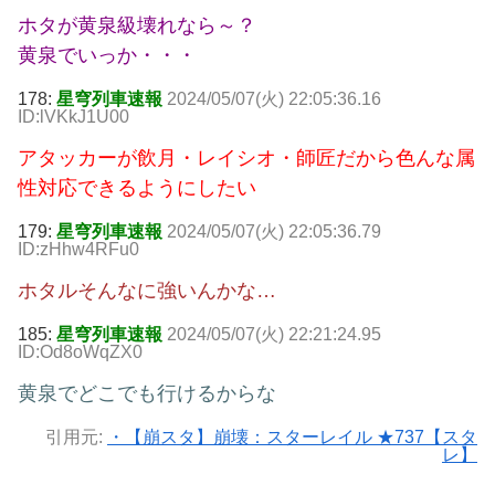
ホタが黄泉級壊れなら～？
黄泉でいっか・・・
178:
星穹列車速報
2024/05/07(火) 22:05:36.16
ID:lVKkJ1U00
アタッカーが飲月・レイシオ・師匠だから色んな属
性対応できるようにしたい
179:
星穹列車速報
2024/05/07(火) 22:05:36.79
ID:zHhw4RFu0
ホタルそんなに強いんかな…
185:
星穹列車速報
2024/05/07(火) 22:21:24.95
ID:Od8oWqZX0
黄泉でどこでも行けるからな
引用元:
・【崩スタ】崩壊：スターレイル ★737【スタ
レ】