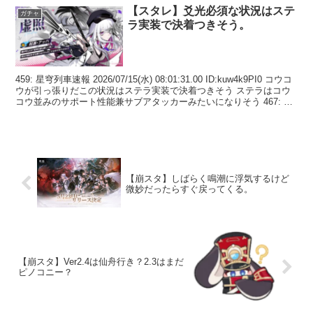
【スタレ】爻光必須な状況はステ
ガチャ
ラ実装で決着つきそう。
459: 星穹列車速報 2026/07/15(水) 08:01:31.00 ID:kuw4k9PI0 コウコ
ウが引っ張りだこの状況はステラ実装で決着つきそう ステラはコウ
コウ並みのサポート性能兼サブアタッカーみたいになりそう 467: 星
穹...
【崩スタ】しばらく鳴潮に浮気するけど
微妙だったらすぐ戻ってくる。
【崩スタ】Ver2.4は仙舟行き？2.3はまだ
ピノコニー？