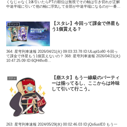
くなじゃなく1体引いたらPTの順位は無視でその軸は引き切れが正解
中途半端に引いて他の軸に浮気して全部が中途半端になるのが一番終
わっ...
【スタレ】今回って課金で伴星も
イベント
う1個貰える？
364: 星穹列車速報 2026/04/21(火) 09:03:33.78 ID:ULupl1o80 今回っ
て課金で伴星もう1個貰えないの？ 368: 星穹列車速報 2026/04/21(火)
10:47:25.09 ID:6QH4fxrB...
【崩スタ】もう一線級のパーティ
ガチャ
ーは揃ってるし、ここからは吟味
して引いて行こう。
263: 星穹列車速報 2024/05/29(水) 00:02:46.03 ID:jQs6uslE0 もう一