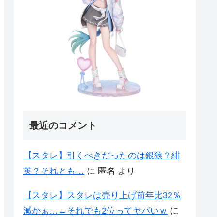
最近のコメント
【スタレ】引くべきだったのは銀狼？緋
英？それとも…
に
匿名
より
【スタレ】スタレは売り上げ前年比32％
減かぁ…←それでも2位ってヤバいｗ
に