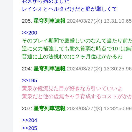
花火から始めました
レイシオとヘルタだけだと庭が厳しくて
205:
星穹列車速報
2024/03/27(水) 13:31:10.6
>>200
そのプレイ期間で庭厳しいのなんて当たり前
逆に火力補強しても耐久貧弱な時点で10↑は無
普通に上の法挑むのに２ヶ月位はかかるわ
204:
星穹列車速報
2024/03/27(水) 13:30:25.9
>>195
黄泉か鏡流見た目が好きな方引いていいよ
黄泉だと他の虚無キャラ育成するコストがか
207:
星穹列車速報
2024/03/27(水) 13:32:50.9
>>204
>>205