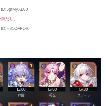
4 ID:6gfMyXL80
帰勢だし。
8 ID:H31CFFOr0