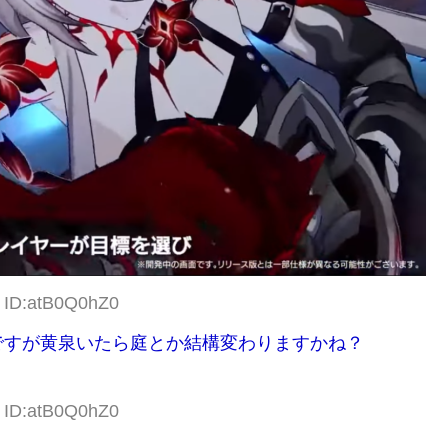
1 ID:atB0Q0hZ0
ですが黄泉いたら庭とか結構変わりますかね？
5 ID:atB0Q0hZ0