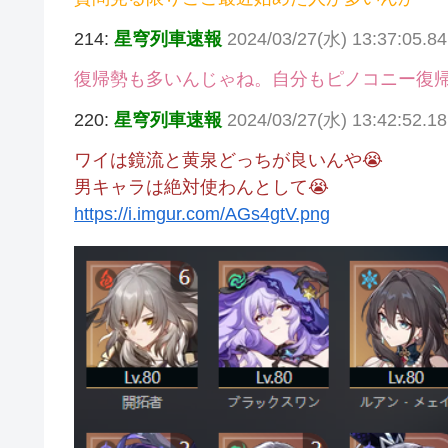
214:
星穹列車速報
2024/03/27(水) 13:37:05.8
復帰勢も多いんじゃね。自分もピノコニー復
220:
星穹列車速報
2024/03/27(水) 13:42:52.1
ワイは鏡流と黄泉どっちが良いんや😭
男キャラは絶対使わんとして😭
https://i.imgur.com/AGs4gtV.png