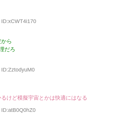
5 ID:xCWT4i170
だから
理だろ
6 ID:ZztodyuM0
かるけど模擬宇宙とかは快適にはなる
9 ID:atB0Q0hZ0