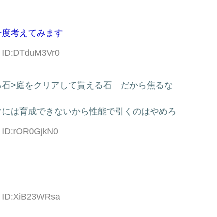
一度考えてみます
2 ID:DTduM3Vr0
る石>庭をクリアして貰える石 だから焦るな
ぐには育成できないから性能で引くのはやめろ
0 ID:rOR0GjkN0
7 ID:XiB23WRsa