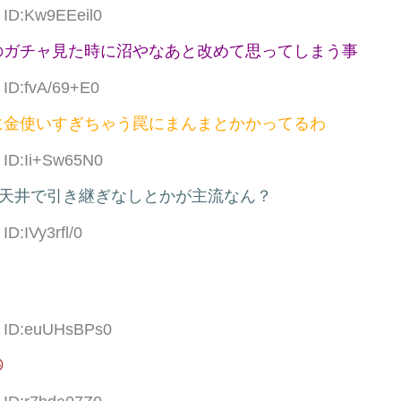
 ID:Kw9EEeil0
のガチャ見た時に沼やなあと改めて思ってしまう事
 ID:fvA/69+E0
に金使いすぎちゃう罠にまんまとかかってるわ
2 ID:Ii+Sw65N0
連天井で引き継ぎなしとかが主流なん？
ID:IVy3rfl/0
0 ID:euUHsBPs0
