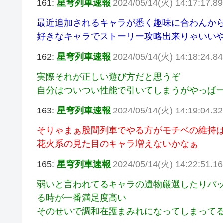
161:
星穹列車速報
2024/05/14(火) 14:17:17.8
最近追加されるキャラが悉く趣味に合わんか
好きなキャラでストーリー攻略出来りゃいい
162:
星穹列車速報
2024/05/14(火) 14:18:24.84
実際それが正しい遊び方だと思うぞ
自分はついつい性能で引いてしまうがやっぱ
163:
星穹列車速報
2024/05/14(火) 14:19:04.32
そりゃまぁ股間列車でやる方がモチベの維持
花火系の見た目のキャラ増えないかなぁ
165:
星穹列車速報
2024/05/14(火) 14:22:51.16
弱いと言われてるキャラの遺物厳選したりバ
る時が一番満足度高い
そのせいで調和在護まみれになってしまって