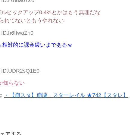
 ID:r7hda07Z0
ルピックアップ0.4%とかはもう無理だな
られてないともうやれない
 ID:h6fIwaZn0
ら相対的に課金緩いまであるｗ
00 ID:UDR2sQ1E0
か知らない
:
・【崩スタ】崩壊：スターレイル ★742【スタレ】
ェアする