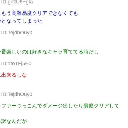
9 ID:grRU6+gIa
らもう高難易度クリアできなくても
やとなってしまった
 ID:TejdhOuy0
一番楽しいのは好きなキャラ育ててる時だし
 ID:1toTFj5E0
は出来るしな
 ID:TejdhOuy0
ッファーつっこんでダメージ出したり裏庭クリアして
る訳なんだが