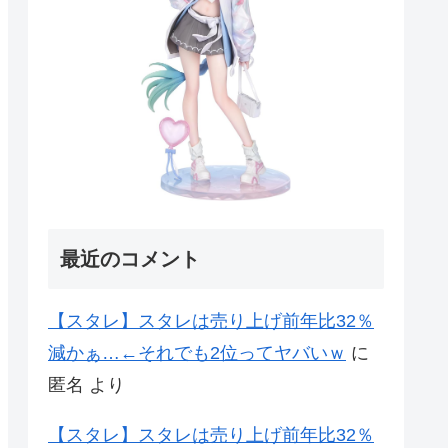
最近のコメント
【スタレ】スタレは売り上げ前年比32％
減かぁ…←それでも2位ってヤバいｗ
に
匿名
より
【スタレ】スタレは売り上げ前年比32％