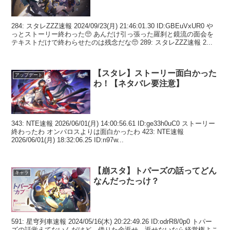
284: スタレZZZ速報 2024/09/23(月) 21:46:01.30 ID:GBEuVxUR0 や
っとストーリー終わった🥺 あんだけ引っ張った羅刹と鏡流の面会を
テキストだけで終わらせたのは残念だな🥺 289: スタレZZZ速報 2...
【スタレ】ストーリー面白かった
アップデート
わ！【ネタバレ要注意】
343: NTE速報 2026/06/01(月) 14:00:56.61 ID:ge33h0uC0 ストーリー
終わったわ オンパロスよりは面白かったわ 423: NTE速報
2026/06/01(月) 18:32:06.25 ID:n97w...
【崩スタ】トパーズの話ってどん
キャラ
なんだったっけ？
591: 星穹列車速報 2024/05/16(木) 20:22:49.26 ID:odrR8/0p0 トパー
ズの話覚えてないんだけど、借りた金返せ、返せないなら経営権よこ