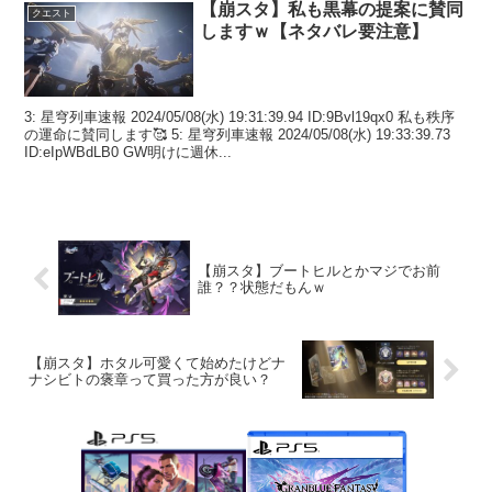
【崩スタ】私も黒幕の提案に賛同
クエスト
しますｗ【ネタバレ要注意】
3: 星穹列車速報 2024/05/08(水) 19:31:39.94 ID:9Bvl19qx0 私も秩序
の運命に賛同します🥰 5: 星穹列車速報 2024/05/08(水) 19:33:39.73
ID:eIpWBdLB0 GW明けに週休...
【崩スタ】ブートヒルとかマジでお前
誰？？状態だもんｗ
【崩スタ】ホタル可愛くて始めたけどナ
ナシビトの褒章って買った方が良い？