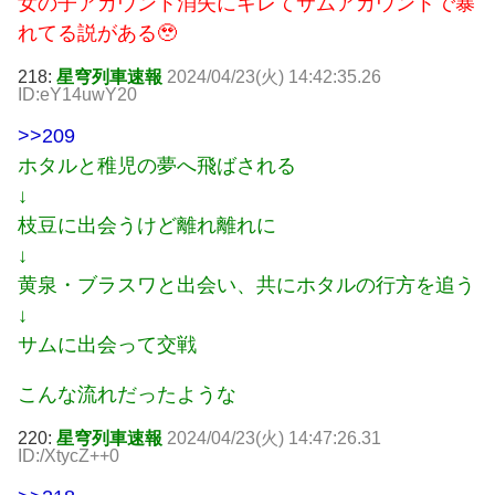
女の子アカウント消失にキレてサムアカウントで暴
れてる説がある🥹
218:
星穹列車速報
2024/04/23(火) 14:42:35.26
ID:eY14uwY20
>>209
ホタルと稚児の夢へ飛ばされる
↓
枝豆に出会うけど離れ離れに
↓
黄泉・ブラスワと出会い、共にホタルの行方を追う
↓
サムに出会って交戦
こんな流れだったような
220:
星穹列車速報
2024/04/23(火) 14:47:26.31
ID:/XtycZ++0