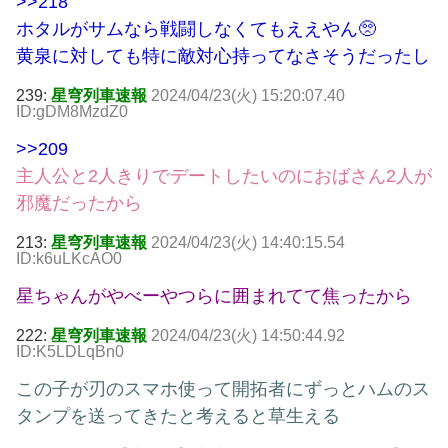
>>218
ホタルがサムなら戦闘しなくてもええやん🥺
黄泉に対しても特に敵対心持ってなさそうだったし
239:
星穹列車速報
2024/04/23(火) 15:20:07.40
ID:gDM8MzdZ0
>>209
主人公と2人きりでデートしたいのにおばさん2人が
邪魔だったから
213:
星穹列車速報
2024/04/23(火) 14:40:15.54
ID:k6uLKcAO0
星ちゃんがやべーやつらに囲まれてて焦ったから
222:
星穹列車速報
2024/04/23(火) 14:50:44.92
ID:K5LDLqBn0
この子が刃のスマホ使って開拓者にずっとハムのス
タンプを送ってきたと考えると草生える