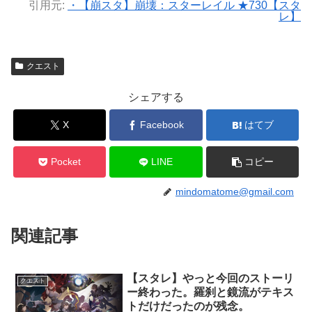
引用元:
・【崩スタ】崩壊：スターレイル ★730【スタ
レ】
クエスト
シェアする
X
Facebook
はてブ
Pocket
LINE
コピー
mindomatome@gmail.com
関連記事
【スタレ】やっと今回のストーリ
クエスト
ー終わった。羅刹と鏡流がテキス
トだけだったのが残念。