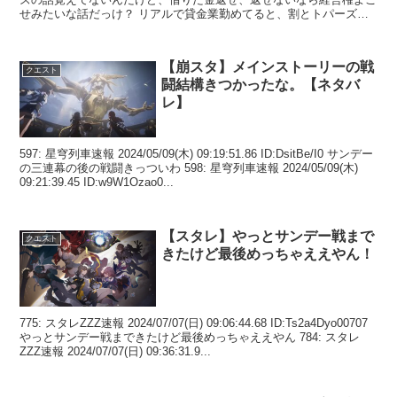
せみたいな話だっけ？ リアルで貸金業勤めてると、割とトパーズ優
しくて好...
【崩スタ】メインストーリーの戦
クエスト
闘結構きつかったな。【ネタバ
レ】
597: 星穹列車速報 2024/05/09(木) 09:19:51.86 ID:DsitBe/I0 サンデー
の三連幕の後の戦闘きっついわ 598: 星穹列車速報 2024/05/09(木)
09:21:39.45 ID:w9W1Ozao0...
【スタレ】やっとサンデー戦まで
クエスト
きたけど最後めっちゃええやん！
775: スタレZZZ速報 2024/07/07(日) 09:06:44.68 ID:Ts2a4Dyo00707
やっとサンデー戦まできたけど最後めっちゃええやん 784: スタレ
ZZZ速報 2024/07/07(日) 09:36:31.9...