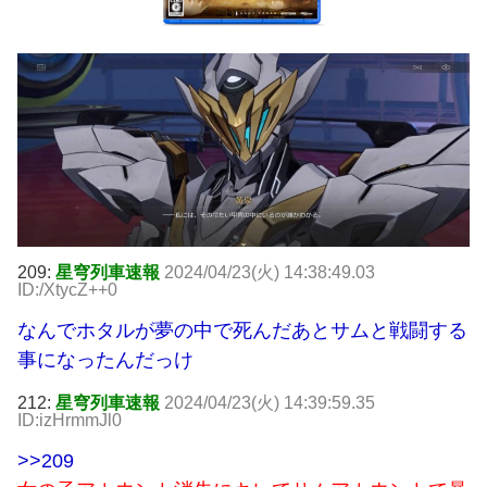
209:
星穹列車速報
2024/04/23(火) 14:38:49.03
ID:/XtycZ++0
なんでホタルが夢の中で死んだあとサムと戦闘する
事になったんだっけ
212:
星穹列車速報
2024/04/23(火) 14:39:59.35
ID:izHrmmJl0
>>209