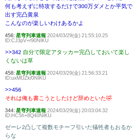
何も考えずに特攻するだけで300万ダメとか平気で
出す完凸黄泉
こんなのが楽しいわけあるかよ
456:
星穹列車速報
2024/03/29(金) 21:55:10.25
ID:CJ3pV+r90NIKU
>>342
自分で限定アタッカー完凸しておいて楽し
くないは草
458:
星穹列車速報
2024/03/29(金) 21:56:33.21
ID:uxMfJZk/0NIKU
>>456
それは俺も書こうとしたけど辞めといた🤣
344:
星穹列車速報
2024/03/29(金) 20:03:04.32
ID:HC5h+8Q40NIKU
ゼーレ2凸して複数モチーフ引いた犠牲者もおるか
らな