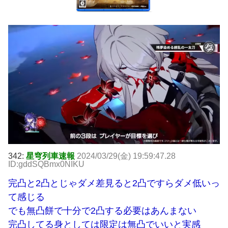
342:
星穹列車速報
2024/03/29(金) 19:59:47.28
ID:gddSQBmx0NIKU
完凸と2凸とじゃダメ差見ると2凸ですらダメ低いっ
て感じる
でも無凸餅で十分で2凸する必要はあんまない
完凸してる身としては限定は無凸でいいと実感