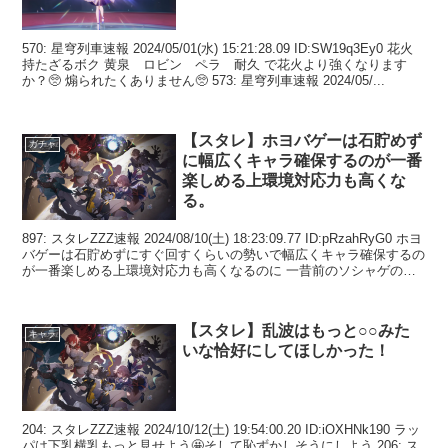
570: 星穹列車速報 2024/05/01(水) 15:21:28.09 ID:SW19q3Ey0 花火
持たざるボク 黄泉 ロビン ペラ 耐久 で花火より強くなります
か？🥺 煽られたくありません🥺 573: 星穹列車速報 2024/05/...
【スタレ】ホヨバゲーは石貯めず
ガチャ
に幅広くキャラ確保するのが一番
楽しめる上環境対応力も高くな
る。
897: スタレZZZ速報 2024/08/10(土) 18:23:09.77 ID:pRzahRyG0 ホヨ
バゲーは石貯めずにすぐ回すくらいの勢いで幅広くキャラ確保するの
が一番楽しめる上環境対応力も高くなるのに 一昔前のソシャゲのノ
リでガ...
【スタレ】乱波はもっと○○みた
キャラ
いな恰好にしてほしかった！
204: スタレZZZ速報 2024/10/12(土) 19:54:00.20 ID:iOXHNk190 ラッ
パは下乳横乳もっと見せよう🤩そして恥ずかしそうにしよう 206: ス