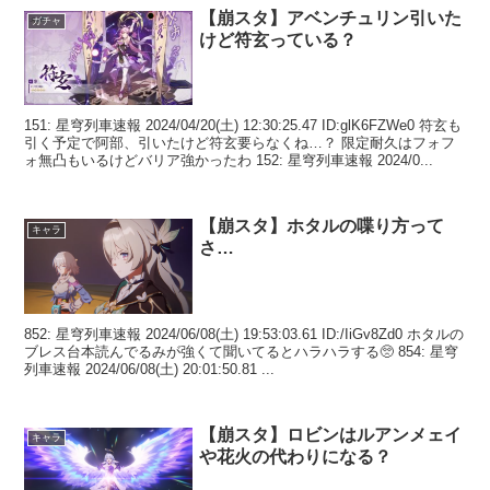
【崩スタ】アベンチュリン引いた
ガチャ
けど符玄っている？
151: 星穹列車速報 2024/04/20(土) 12:30:25.47 ID:glK6FZWe0 符玄も
引く予定で阿部、引いたけど符玄要らなくね…？ 限定耐久はフォフ
ォ無凸もいるけどバリア強かったわ 152: 星穹列車速報 2024/0...
【崩スタ】ホタルの喋り方って
キャラ
さ…
852: 星穹列車速報 2024/06/08(土) 19:53:03.61 ID:/IiGv8Zd0 ホタルの
ブレス台本読んでるみが強くて聞いてるとハラハラする🥺 854: 星穹
列車速報 2024/06/08(土) 20:01:50.81 ...
【崩スタ】ロビンはルアンメェイ
キャラ
や花火の代わりになる？