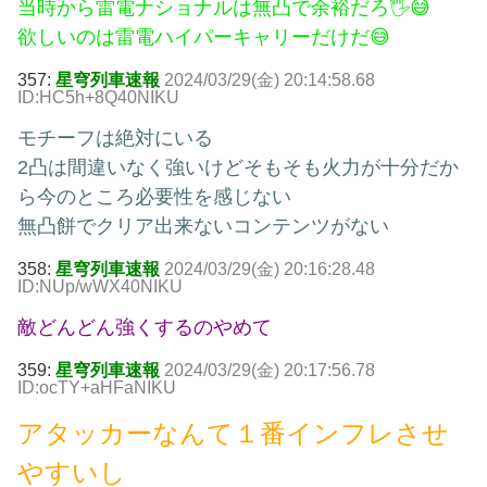
当時から雷電ナショナルは無凸で余裕だろ🖐😅
欲しいのは雷電ハイパーキャリーだけだ😅
357:
星穹列車速報
2024/03/29(金) 20:14:58.68
ID:HC5h+8Q40NIKU
モチーフは絶対にいる
2凸は間違いなく強いけどそもそも火力が十分だか
ら今のところ必要性を感じない
無凸餅でクリア出来ないコンテンツがない
358:
星穹列車速報
2024/03/29(金) 20:16:28.48
ID:NUp/wWX40NIKU
敵どんどん強くするのやめて
359:
星穹列車速報
2024/03/29(金) 20:17:56.78
ID:ocTY+aHFaNIKU
アタッカーなんて１番インフレさせ
やすいし