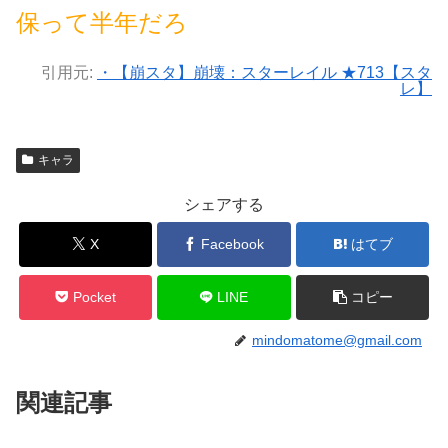
保って半年だろ
引用元:
・【崩スタ】崩壊：スターレイル ★713【スタ
レ】
キャラ
シェアする
X
Facebook
はてブ
Pocket
LINE
コピー
mindomatome@gmail.com
関連記事