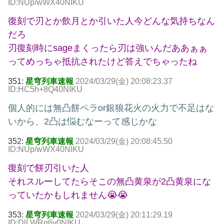
ID:NUp/wWX40NIKU
復刻で刃とか飲月とか引いた人今どんな気持ちなん
だろ
刃復刻時にsageまくったら刃は強いんだああぁぁ
ってめっちゃ抵抗されたけど答えでちゃったね
351:
星穹列車速報
2024/03/29(金) 20:08:23.37
ID:HC5h+8Q40NIKU
個人的には無凸餅ペラor銀狼花火の火力で不足はな
いから、2凸は悩むなーって感じかな
352:
星穹列車速報
2024/03/29(金) 20:08:45.50
ID:NUp/wWX40NIKU
復刻で餅刃引いた人
それスルーしてたらそこの無凸黄泉が2凸黄泉にな
っていたかもしれません😭😭
353:
星穹列車速報
2024/03/29(金) 20:11:29.19
ID:DlLWRg6v0NIKU