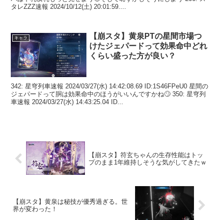
タレZZZ速報 2024/10/12(土) 20:01:59....
【崩スタ】黄泉PTの星間市場つ
キャラ
けたジェパードって効果命中どれ
くらい盛った方が良い？
342: 星穹列車速報 2024/03/27(水) 14:42:08.69 ID:1S46FPeU0 星間の
ジェパードって胴は効果命中のほうがいいんですかね🙄 350: 星穹列
車速報 2024/03/27(水) 14:43:25.04 ID...
【崩スタ】符玄ちゃんの生存性能はトッ
プのまま1年維持しそうな気がしてきたｗ
【崩スタ】黄泉は秘技が優秀過ぎる。世
界が変わった！