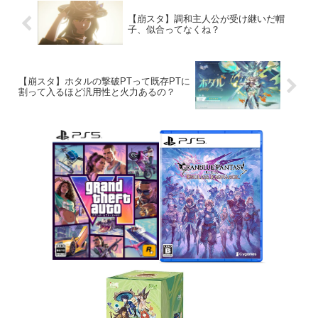
【崩スタ】調和主人公が受け継いだ帽
子、似合ってなくね？
【崩スタ】ホタルの撃破PTって既存PTに
割って入るほど汎用性と火力あるの？