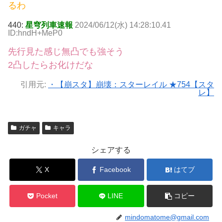
るわ
440:
星穹列車速報
2024/06/12(水) 14:28:10.41
ID:hndH+MeP0
先行見た感じ無凸でも強そう
2凸したらお化けだな
引用元:
・【崩スタ】崩壊：スターレイル ★754【スタ
レ】
ガチャ
キャラ
シェアする
X
Facebook
はてブ
Pocket
LINE
コピー
mindomatome@gmail.com