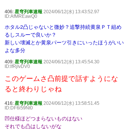
406:
星穹列車速報
2024/06/12(水) 13:43:52.97
ID:AfMREawQ0
ホタル2凸じゃないと微妙？追撃持続黄泉ＰＴ組め
るしスルーで良いか？
新しい壊滅とか黄泉パーツ引きにいったほうがいい
よな多分
409:
星穹列車速報
2024/06/12(水) 13:45:54.30
ID:lfRjIvDV0
このゲームさ凸前提で話すようにな
ると終わりじゃね
416:
星穹列車速報
2024/06/12(水) 13:58:51.45
ID:DF6i59Nt0
凹仕様ほどつまらないものはない
それでも凸はしないがな