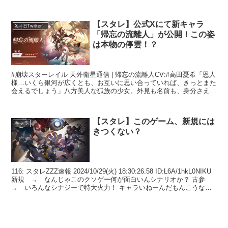
【スタレ】公式Xにて新キャラ
X（旧Twitter）
「帰忘の流離人」が公開！この姿
は本物の停雲！？
#崩壊スターレイル 天外衛星通信 | 帰忘の流離人CV:#高田憂希「恩人
様…いくら銀河が広くとも、お互いに思い合っていれば、きっとまた
会えるでしょう」八方美人な狐族の少女。外見も名前も、身分さえも
奪われてしまった。… pic.twitter...
【スタレ】このゲーム、新規には
キャラ
きつくない？
116: スタレZZZ速報 2024/10/29(火) 18:30:26.58 ID:L6A/1hkL0NIKU
新規 → なんじゃこのクソゲー何が面白いんシナリオか？ 古参
→ いろんなシナジーで特大火力！ キャラいねーんだもんこうなる
わ...