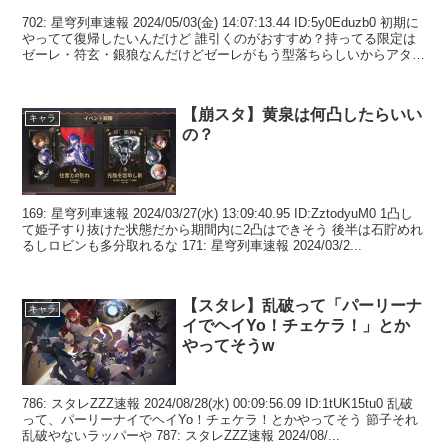
702: 星穹列車速報 2024/05/03(金) 14:07:13.44 ID:5y0Eduzb0 初期に
やってて復帰したいんだけど 誰引くのがおすすめ？持ってる限定は
ゼーレ・符玄・銀狼なんだけどゼーレがもう型落ちらしいからアタッ
カーが欲...
【崩スタ】黄泉は何凸したらいい
キャラ
の？
169: 星穹列車速報 2024/03/27(水) 13:09:40.95 ID:ZztodyuM0 1凸し
て姫子すり抜けた状態だから期間内に2凸はできそう 後半は石貯めれ
るしロビンも多分取れるな 171: 星穹列車速報 2024/03/2...
【スタレ】乱破って「パーリーナ
キャラ
イでヘイYo！チェケラ！」とか
やってそうw
786: スタレZZZ速報 2024/08/28(水) 00:09:56.09 ID:1tUK15tu0 乱破
って、パーリーナイでヘイYo！チェケラ！とかやってそう 節子それ
乱破やないラッパーや 787: スタレZZZ速報 2024/08/...