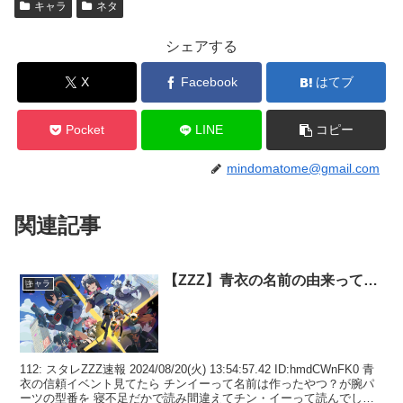
キャラ
ネタ
シェアする
X
Facebook
はてブ
Pocket
LINE
コピー
mindomatome@gmail.com
関連記事
【ZZZ】青衣の名前の由来って…
キャラ
112: スタレZZZ速報 2024/08/20(火) 13:54:57.42 ID:hmdCWnFK0 青
衣の信頼イベント見てたら チンイーって名前は作ったやつ？が腕パ
ーツの型番を 寝不足だかで読み間違えてチン・イーって読んでしま