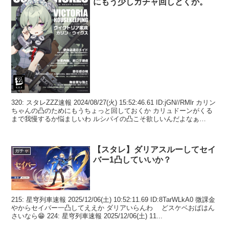
にもう少しガチャ回しとくか。
320: スタレZZZ速報 2024/08/27(火) 15:52:46.61 ID:jGN//RMlr カリン
ちゃんの凸のためにもうちょっと回しておくか カリュドーンがくる
まで我慢するか悩ましいわ ルシパイの凸こそ欲しいんだよなぁ
326...
【スタレ】ダリアスルーしてセイ
ガチャ
バー1凸していいか？
215: 星穹列車速報 2025/12/06(土) 10:52:11.69 ID:8TarWLkA0 微課金
やからセイバー一凸してええか ダリアいらんわ どスケベおばはん
さいなら😁 224: 星穹列車速報 2025/12/06(土) 11...