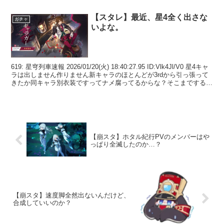
【スタレ】最近、星4全く出さな
ガチャ
いよな。
619: 星穹列車速報 2026/01/20(火) 18:40:27.95 ID:Vlk4Jl/V0 星4キャ
ラは出しません作りません新キャラのほとんどが3rdから引っ張って
きたか同キャラ別衣装ですってナメ腐ってるからな？そこまでするな
ら過...
【崩スタ】ホタル紀行PVのメンバーはや
っぱり全滅したのか…？
【崩スタ】速度脚全然出ないんだけど、
合成していいのか？