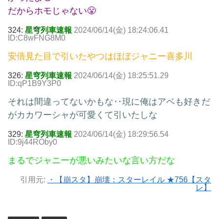
だからホモじゃない😤
324:
星穹列車速報
2024/06/14(金) 18:24:06.41
ID:C8wFNG8M0
安倍見た目で引いたやつはほぼジャニー喜多川
326:
星穹列車速報
2024/06/14(金) 18:25:51.29
ID:qP1B9Y3P0
それは間違ってないかもな‥現に俺はアベも好きだ
がカカワーシャが可愛くて引いたしな
329:
星穹列車速報
2024/06/14(金) 18:29:56.54
ID:9j44ROby0
まるでジャニーが悪いみたいな言い方だな
引用元:
・【崩スタ】崩壊：スターレイル ★756【スタ
レ】