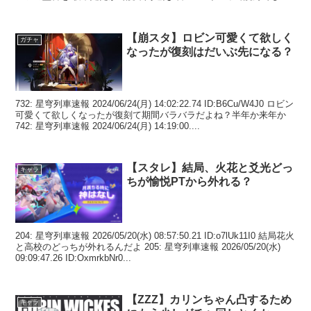
ってこう...
【崩スタ】ロビン可愛くて欲しく
ガチャ
なったが復刻はだいぶ先になる？
732: 星穹列車速報 2024/06/24(月) 14:02:22.74 ID:B6Cu/W4J0 ロビン
可愛くて欲しくなったが復刻て期間バラバラだよね？半年か来年か
742: 星穹列車速報 2024/06/24(月) 14:19:00....
【スタレ】結局、火花と爻光どっ
キャラ
ちが愉悦PTから外れる？
204: 星穹列車速報 2026/05/20(水) 08:57:50.21 ID:o7lUk11I0 結局花火
と高校のどっちが外れるんだよ 205: 星穹列車速報 2026/05/20(水)
09:09:47.26 ID:OxmrkbNr0...
【ZZZ】カリンちゃん凸するため
キャラ