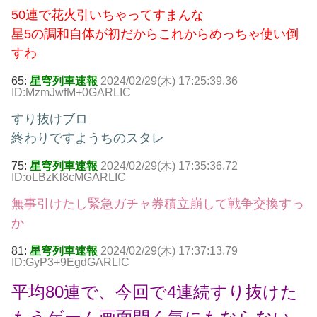
50連で花火引いちゃってすまんな
星5の調和自体が初だからこれからめっちゃ使い倒
すわ
65:
星穹列車速報
2024/02/29(木) 17:25:39.36
ID:MzmJwfM+0GARLIC
すり抜けブロ
終わりですようちのスタレ
75:
星穹列車速報
2024/02/29(木) 17:35:36.72
ID:oLBzKl8cMGARLIC
無事引けたし緊急ガチャ券積立崩して戦争交換すっ
か
81:
星穹列車速報
2024/02/29(木) 17:37:13.79
ID:GyP3+9EgdGARLIC
平均80連で、今回で4連続すり抜けた