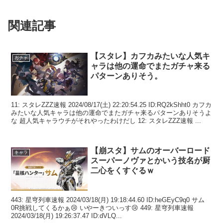
関連記事
【スタレ】カフカみたいな人気キ
ガチャ
ャラは他の運命でまたガチャ来る
パターンありそう。
11: スタレZZZ速報 2024/08/17(土) 22:20:54.25 ID:RQ2kShht0 カフカ
みたいな人気キャラは他の運命でまたガチャ来るパターンありそうよ
な 超人気キャラウチがそれやったわけだし 12: スタレZZZ速報 ...
【崩スタ】サムのオーバーロード
キャラ
スーパーノヴァとかいう技名が厨
二心をくすぐるｗ
443: 星穹列車速報 2024/03/18(月) 19:18:44.60 ID:heGEyC9q0 サム
0R挑戦してくるかぁ😢 いやーきついっす😢 449: 星穹列車速報
2024/03/18(月) 19:26:37.47 ID:dVLQ...