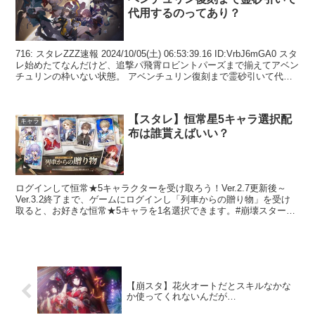
代用するのってあり？
716: スタレZZZ速報 2024/10/05(土) 06:53:39.16 ID:VrbJ6mGA0 スタ
レ始めたてなんだけど、追撃パ飛霄ロビントパーズまで揃えてアベン
チュリンの枠いない状態。 アベンチュリン復刻まで霊砂引いて代用
とかっ...
【スタレ】恒常星5キャラ選択配
キャラ
布は誰貰えばいい？
ログインして恒常★5キャラクターを受け取ろう！Ver.2.7更新後～
Ver.3.2終了まで、ゲームにログインし「列車からの贈り物」を受け
取ると、お好きな恒常★5キャラを1名選択できます。#崩壊スターレ
イル #スターレイル pic.twitt...
【崩スタ】花火オートだとスキルなかな
か使ってくれないんだが…