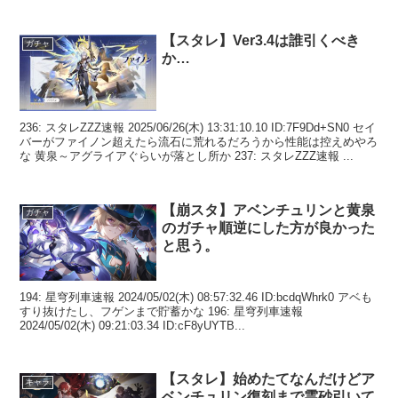
【スタレ】Ver3.4は誰引くべき
ガチャ
か…
236: スタレZZZ速報 2025/06/26(木) 13:31:10.10 ID:7F9Dd+SN0 セイ
バーがファイノン超えたら流石に荒れるだろうから性能は控えめやろ
な 黄泉～アグライアぐらいが落とし所か 237: スタレZZZ速報 ...
【崩スタ】アベンチュリンと黄泉
ガチャ
のガチャ順逆にした方が良かった
と思う。
194: 星穹列車速報 2024/05/02(木) 08:57:32.46 ID:bcdqWhrk0 アベも
すり抜けたし、フゲンまで貯蓄かな 196: 星穹列車速報
2024/05/02(木) 09:21:03.34 ID:cF8yUYTB...
【スタレ】始めたてなんだけどア
キャラ
ベンチュリン復刻まで霊砂引いて