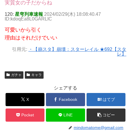
実質女の子だからね
120:
星穹列車速報
2024/02/29(木) 18:08:40.47
ID:kdoqEa8L0GARLIC
可愛いから引く
理由はそれだけでいい
引用元:
・【崩スタ】崩壊：スターレイル ★692【スタ
レ】
ガチャ
キャラ
シェアする
X
Facebook
はてブ
Pocket
LINE
コピー
mindomatome@gmail.com