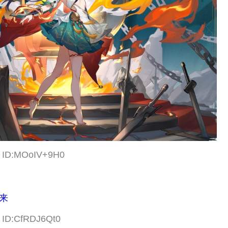
6 ID:MOoIV+9H0
来
7 ID:CfRDJ6Qt0