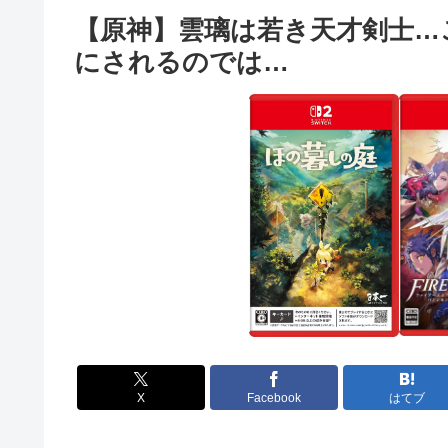
【原神】雲璃は若き天才剣士…
にされるのでは…
X
Facebook
はてブ