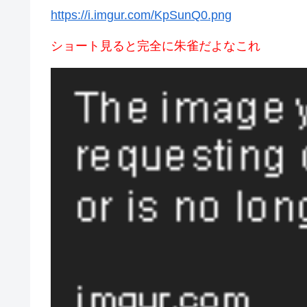
https://i.imgur.com/KpSunQ0.png
ショート見ると完全に朱雀だよなこれ