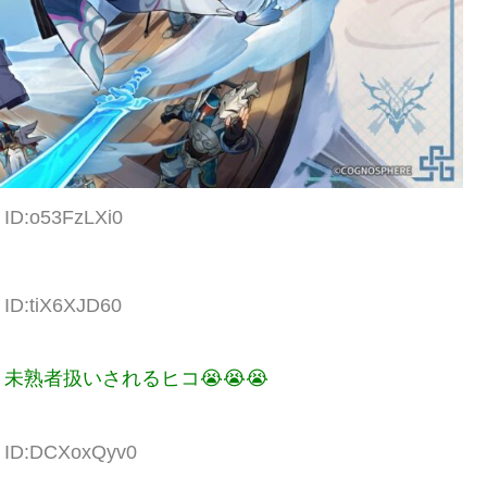
 ID:o53FzLXi0
 ID:tiX6XJD60
熟者扱いされるヒコ😭😭😭
2 ID:DCXoxQyv0