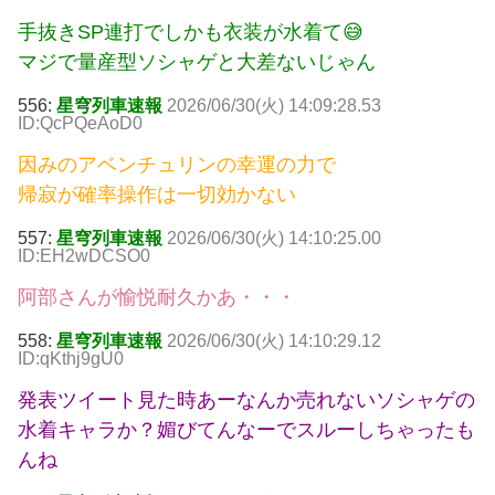
手抜きSP連打でしかも衣装が水着て😅
マジで量産型ソシャゲと大差ないじゃん
556:
星穹列車速報
2026/06/30(火) 14:09:28.53
ID:QcPQeAoD0
因みのアベンチュリンの幸運の力で
帰寂が確率操作は一切効かない
557:
星穹列車速報
2026/06/30(火) 14:10:25.00
ID:EH2wDCSO0
阿部さんが愉悦耐久かあ・・・
558:
星穹列車速報
2026/06/30(火) 14:10:29.12
ID:qKthj9gU0
発表ツイート見た時あーなんか売れないソシャゲの
水着キャラか？媚びてんなーでスルーしちゃったも
んね