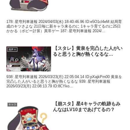
178: 星穹列車速報 2024/04/03(水) 18:40:46.96 ID:e5O1cl4eM 結局育
成のキツさよな 21日毎に新キャラ来るのに 1キャラ育てるのに25日
かかる（ボビー計算）異常ゲー 187: 星穹列車速報 2024/...
【スタレ】黄泉を完凸した人がい
ガチャ
ると思うと胸が熱くなるな…
938: 星穹列車速報 2026/03/23(月) 22:05:04.14 ID:pXajkPm00 黄泉を
完凸した人がいると思うと胸が熱くなるな 939: 星穹列車速報
2026/03/23(月) 22:08:13.79 ID:8CYko...
【崩スタ】星4キャラの軌跡もみ
キャラ
んなはLV10まであげてるの？