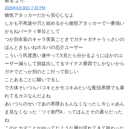
匿名
より:
2026年6月30日 7:43 PM
愉悦アタッカーだから安心しなよ
しかも不死途や刃と組めるから愉悦アタッカーで一番強い
かもねパーティ単位として
つか別衣装のキャラ実装ごときでガチャガチャうっさいの
ほんときもいねホヨバの厄介ユーザー
こういう民度悪い連中ってX見たら分かるようにほかのユ
ーザー減らして損益出してるマイナス要因でしかないから
ガチでどっか別のとこ行って欲しい
ことあるごとに騒いでるし
で大体そいつらパコキとかモコキみたいな配信界隈でも暴
れてるカスなんだよね
あいつらのせいであの界隈おもんなくなったし今じゃあん
ま見なくなった「ツイ衛門4」ってほんとその通りだった
ね
このヒカマニとかやってたような層が流れてきて終わった