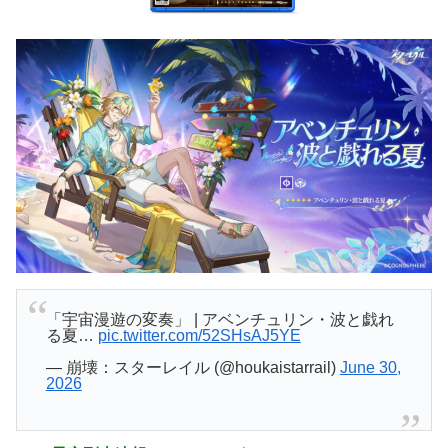
「宇宙漫遊の変奏」 | アベンチュリン・波と戯れ
る夏…
pic.twitter.com/52SHsAJ5YE
— 崩壊：スターレイル (@houkaistarrail)
June 30,
2026