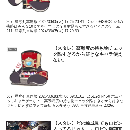
207: 星穹列車速報 2024/03/05(火) 17:25:23.41 ID:yZmrGGRO0 ☆4の
軌跡はみんな10まであげてるの？素材足らんすぎるだろこのゲーム
211: 星穹列車速報 2024/03/05(火) 17:29:39...
【スタレ】高難度の持ち物チェッ
キャラ
ク酷すぎるから好きなキャラ使え
ない。
387: 星穹列車速報 2026/03/18(水) 08:39:31.62 ID:SE2qIRnS0 ホヨバ
ってキャラゲーなのに高難易度の持ち物チェック酷すぎるから好きな
キャラ使えずに萎えて辞める人多そう 393: 星穹列車速報 2026/...
【スタレ】どの編成見てもロビン
キャラ
入ってるじゃん。←ロビン復刻来