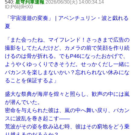
540:
星穹列車速報
2026/06/30(火) 14:00:34.14
ID:P6l/j9HX0
「宇宙漫遊の変奏」 | アベンチュリン・波と戯れる
夏
「また会ったね、マイフレンド！さっきまで広告の
撮影をしてたんだけど、カメラの前で笑顔を作り続
けるのは骨が折れる。でもP46になったおかげで、
ようやくゆっくりできそうだ。せっかくだし一緒に
バカンスを楽しまないかい？忘れられない休みにな
ることを保証するよ」
盛大な祭典が海岸を煌々と照らし、歓声の中には嵐
が潜んでいた。
密命を与えられた彼は、嵐の中へ舞い戻り、バカン
スに波乱を巻き起こす——
荒波がその姿を飲み込む時、彼はその窮地をどう乗
り越えるのだろうか？