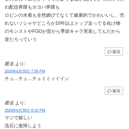
わ配信界隈もホヨバ界隈も
ロビンの水着も全然媚びてなくて健康的でかわいいし、売
れないソシャゲどころか10年以上トップ走ってる化け物
のモンストやFGOが昔から季節キャラ実装してんだから
逆だろっていう
返信
匿名
より:
2026年6月30日 7:56 PM
チュ…チュ…チュミミィイイン
返信
匿名
より:
2026年6月30日 8:10 PM
マジで嬉しい
流石に復帰しよう