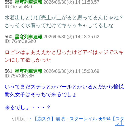
559:
星穹列車速報
2026/06/30(火) 14:11:53.57
ID:Oi7sdbB/0
水着出しとけば売上が上がると思ってるんじゃね？
さっそく水着ってだけでキャッキャしてるしな
560:
星穹列車速報
2026/06/30(火) 14:13:35.62
ID:i7GmCeGh0
ロビンはまあええかと思ったけどアベはマジでスキ
ンにして欲しかった
561:
星穹列車速報
2026/06/30(火) 14:15:08.69
ID:75VXIKv8H
いうてまだステラとかパールとかいるんだから愉悦
耐久女子はそっちで来るでしょ
来るでしょ・・・？
引用元:
・【崩スタ】崩壊：スターレイル ★964【スタ
レ】