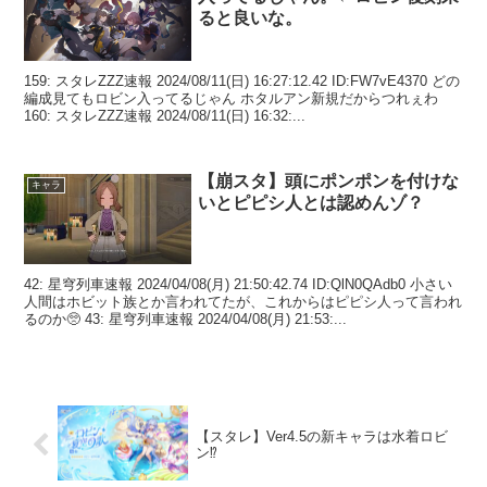
ると良いな。
159: スタレZZZ速報 2024/08/11(日) 16:27:12.42 ID:FW7vE4370 どの
編成見てもロビン入ってるじゃん ホタルアン新規だからつれぇわ
160: スタレZZZ速報 2024/08/11(日) 16:32:...
【崩スタ】頭にポンポンを付けな
キャラ
いとピピシ人とは認めんゾ？
42: 星穹列車速報 2024/04/08(月) 21:50:42.74 ID:QlN0QAdb0 小さい
人間はホビット族とか言われてたが、これからはピピシ人って言われ
るのか🥺 43: 星穹列車速報 2024/04/08(月) 21:53:...
【スタレ】Ver4.5の新キャラは水着ロビ
ン⁉