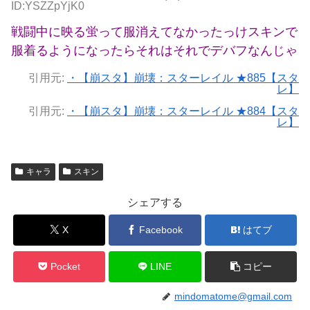
ID:YSZZpYjK0
戦闘中に映る蛍って服消えてなかったっけスキンで
服着るようになったらそれはそれでデバフなんじゃ
引用元:
・【崩スタ】崩壊：スターレイル ★885【スタ
レ】
引用元:
・【崩スタ】崩壊：スターレイル ★884【スタ
レ】
キャラ
スキン
シェアする
X
Facebook
はてブ
Pocket
LINE
コピー
mindomatome@gmail.com