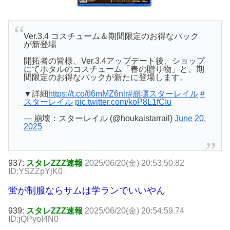
Ver.3.4 コスチューム＆期間限定のお得なパック
が新登場
開拓者の皆様、Ver.3.4アップデート後、ショップ
にてホタルのコスチューム「春の贈り物」と、期
間限定のお得なパックが新たに登場します。
▼詳細
https://t.co/tI6mMZ6nlr
#崩壊スターレイル
#
スターレイル
pic.twitter.com/koP8L1fCIu
— 崩壊：スターレイル (@houkaistarrail)
June 20,
2025
937:
スタレZZZ速報
2025/06/20(金) 20:53:50.82
ID:YSZZpYjK0
蛍が制服ならサムは学ランでいいやん
939:
スタレZZZ速報
2025/06/20(金) 20:54:59.74
ID:jQPyoI4N0