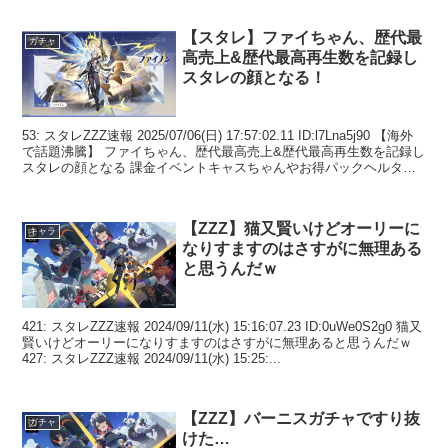
【スタレ】ファイちゃん、歴代最
ガチャ
高売上&歴代最高再生数を記録し
スタレの顔となる！
53: スタレZZZ速報 2025/07/06(日) 17:57:02.11 ID:l7Lna5j90 【海外
で話題沸騰】 ファイちゃん、歴代最高売上&歴代最高再生数を記録し
スタレの顔となる 課金イベントキャスちゃんやお得パックヘルタの
売上...
【ZZZ】猫又賢いけどオーリーに
キャラ
なりすますのはさすがに無理ある
と思うんだｗ
421: スタレZZZ速報 2024/09/11(水) 15:16:07.23 ID:0uWe0S2g0 猫又
賢いけどオーリーになりすますのはさすがに無理あると思うんだｗ
427: スタレZZZ速報 2024/09/11(水) 15:25:...
【ZZZ】バーニスガチャですり抜
ガチャ
けた…