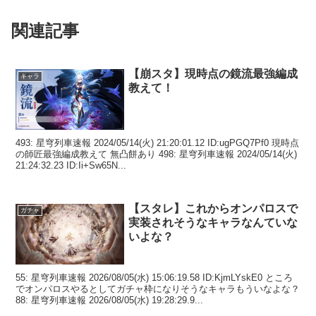
関連記事
【崩スタ】現時点の鏡流最強編成
キャラ
教えて！
493: 星穹列車速報 2024/05/14(火) 21:20:01.12 ID:ugPGQ7Pf0 現時点
の師匠最強編成教えて 無凸餅あり 498: 星穹列車速報 2024/05/14(火)
21:24:32.23 ID:Ii+Sw65N...
【スタレ】これからオンパロスで
ガチャ
実装されそうなキャラなんていな
いよな？
55: 星穹列車速報 2026/08/05(水) 15:06:19.58 ID:KjmLYskE0 ところ
でオンパロスやるとしてガチャ枠になりそうなキャラもういなよな？
88: 星穹列車速報 2026/08/05(水) 19:28:29.9...