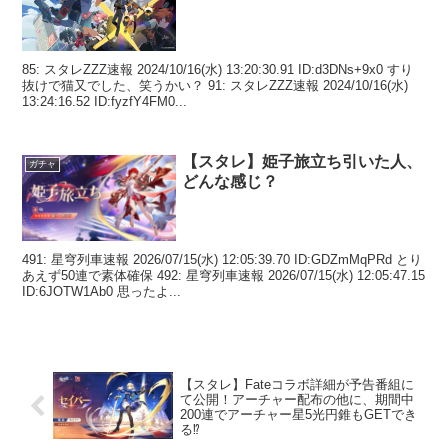
85: スタレZZZ速報 2024/10/16(水) 13:20:30.91 ID:d3DNs+9x0 すり
抜けで猫又でした、笑うかい？ 91: スタレZZZ速報 2024/10/16(水)
13:24:16.52 ID:fyzfY4FM0...
【スタレ】姫子旅立ち引いた人、
ガチャ
どんな感じ？
491: 星穹列車速報 2026/07/15(水) 12:05:39.70 ID:GDZmMqPRd とり
あえず50連で素体確保 492: 星穹列車速報 2026/07/15(水) 12:05:47.15
ID:6JOTW1Ab0 思ったよ...
【スタレ】Fateコラボ詳細が予告番組に
て公開！アーチャー配布の他に、期間中
200連でアーチャー星5光円錐もGETでき
る⁉