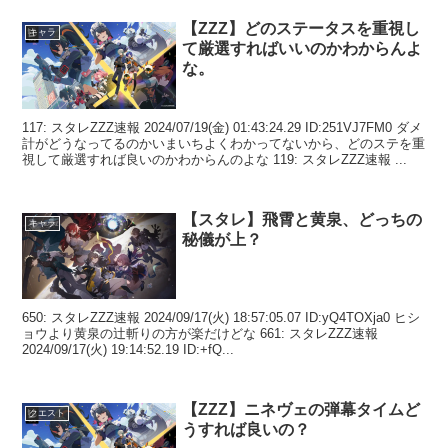
【ZZZ】どのステータスを重視し
キャラ
て厳選すればいいのかわからんよ
な。
117: スタレZZZ速報 2024/07/19(金) 01:43:24.29 ID:251VJ7FM0 ダメ
計がどうなってるのかいまいちよくわかってないから、どのステを重
視して厳選すれば良いのかわからんのよな 119: スタレZZZ速報 ...
【スタレ】飛霄と黄泉、どっちの
キャラ
秘儀が上？
650: スタレZZZ速報 2024/09/17(火) 18:57:05.07 ID:yQ4TOXja0 ヒシ
ョウより黄泉の辻斬りの方が楽だけどな 661: スタレZZZ速報
2024/09/17(火) 19:14:52.19 ID:+fQ...
【ZZZ】ニネヴェの弾幕タイムど
クエスト
うすれば良いの？