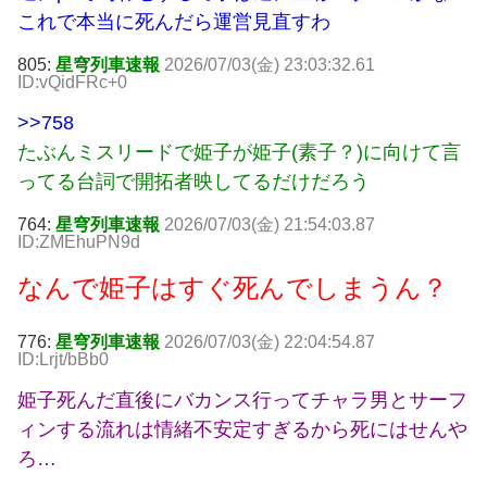
これで本当に死んだら運営見直すわ
805:
星穹列車速報
2026/07/03(金) 23:03:32.61
ID:vQidFRc+0
>>758
たぶんミスリードで姫子が姫子(素子？)に向けて言
ってる台詞で開拓者映してるだけだろう
764:
星穹列車速報
2026/07/03(金) 21:54:03.87
ID:ZMEhuPN9d
なんで姫子はすぐ死んでしまうん？
776:
星穹列車速報
2026/07/03(金) 22:04:54.87
ID:Lrjt/bBb0
姫子死んだ直後にバカンス行ってチャラ男とサーフ
ィンする流れは情緒不安定すぎるから死にはせんや
ろ…