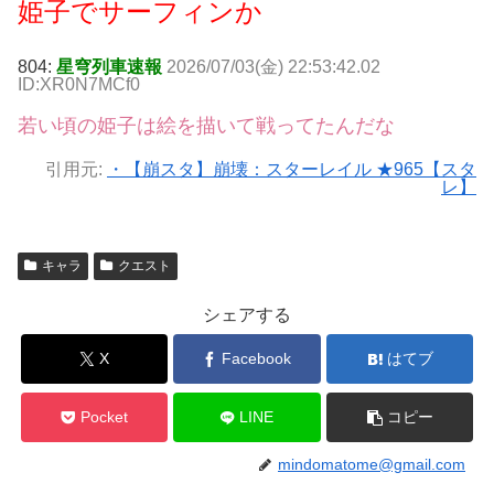
姫子でサーフィンか
804:
星穹列車速報
2026/07/03(金) 22:53:42.02
ID:XR0N7MCf0
若い頃の姫子は絵を描いて戦ってたんだな
引用元:
・【崩スタ】崩壊：スターレイル ★965【スタ
レ】
キャラ
クエスト
シェアする
X
Facebook
はてブ
Pocket
LINE
コピー
mindomatome@gmail.com