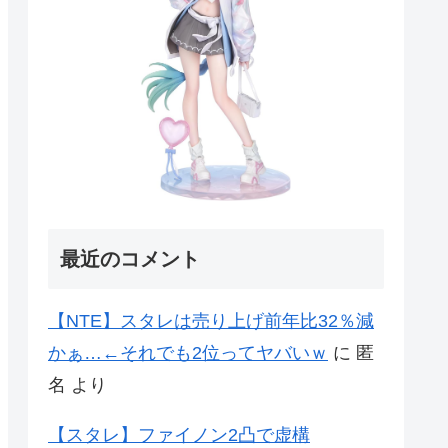
最近のコメント
【NTE】スタレは売り上げ前年比32％減
かぁ…←それでも2位ってヤバいｗ
に
匿
名
より
【スタレ】ファイノン2凸で虚構