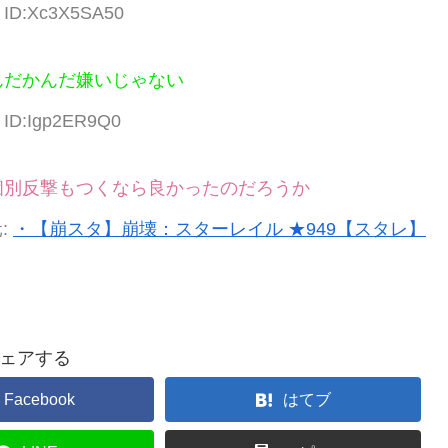
8 ID:Xc3X5SA50
んだかんだ嫌いじゃない
2 ID:Igp2ER9Q0
個別反撃もつくなら良かったのだろうか
:
・【崩スタ】崩壊：スターレイル ★949【スタレ】
ェアする
Facebook
はてブ