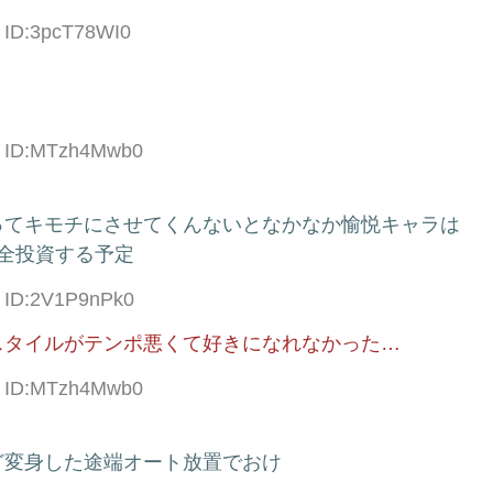
5 ID:3pcT78WI0
65 ID:MTzh4Mwb0
ってキモチにさせてくんないとなかなか愉悦キャラは
全投資する予定
5 ID:2V1P9nPk0
スタイルがテンポ悪くて好きになれなかった…
88 ID:MTzh4Mwb0
ど変身した途端オート放置でおけ