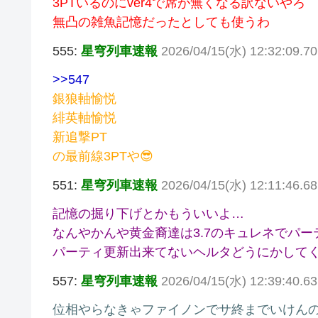
3PTいるのにver4で席が無くなる訳ないやろ
無凸の雑魚記憶だったとしても使うわ
555:
星穹列車速報
2026/04/15(水) 12:32:09.70
>>547
銀狼軸愉悦
緋英軸愉悦
新追撃PT
の最前線3PTや😎
551:
星穹列車速報
2026/04/15(水) 12:11:46.68
記憶の掘り下げとかもういいよ…
なんやかんや黄金裔達は3.7のキュレネでパーテ
パーティ更新出来てないヘルタどうにかして
557:
星穹列車速報
2026/04/15(水) 12:39:40.
位相やらなきゃファイノンでサ終までいけん