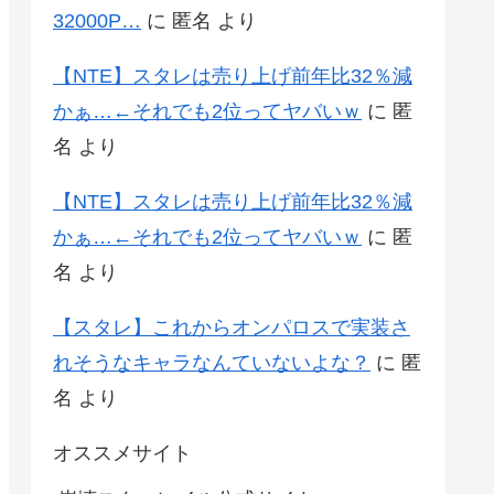
32000P…
に
匿名
より
【NTE】スタレは売り上げ前年比32％減
かぁ…←それでも2位ってヤバいｗ
に
匿
名
より
【NTE】スタレは売り上げ前年比32％減
かぁ…←それでも2位ってヤバいｗ
に
匿
名
より
【スタレ】これからオンパロスで実装さ
れそうなキャラなんていないよな？
に
匿
名
より
オススメサイト