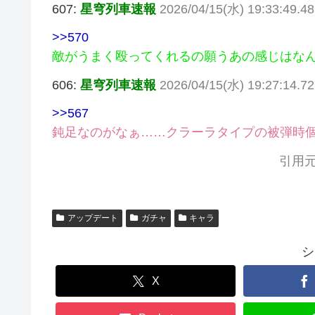
607:
星穹列車速報
2026/04/15(水) 19:33:49.4
>>570
敵がうまく殴ってくれるの願うあの感じはな
606:
星穹列車速報
2026/04/15(水) 19:27:14.7
>>567
鈍足なのがなぁ……クラーラタイプの被弾時
引用元
アップデート
ガチャ
キャラ
シ
X