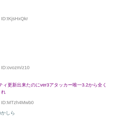
 ID:tKjsHxQkr
 ID:ovozm/z10
ィ更新出来たのにver3アタッカー唯一3.2から全く
くれ
63 ID:MTzh4Mwb0
のかしら