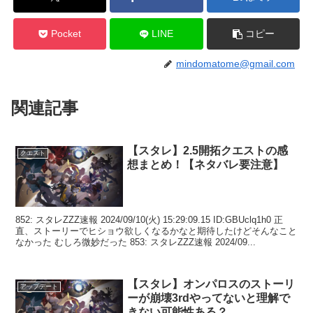
Pocket
LINE
コピー
mindomatome@gmail.com
関連記事
【スタレ】2.5開拓クエストの感
クエスト
想まとめ！【ネタバレ要注意】
852: スタレZZZ速報 2024/09/10(火) 15:29:09.15 ID:GBUclq1h0 正
直、ストーリーでヒショウ欲しくなるかなと期待したけどそんなこと
なかった むしろ微妙だった 853: スタレZZZ速報 2024/09...
【スタレ】オンパロスのストーリ
アップデート
ーが崩壊3rdやってないと理解で
きない可能性ある？