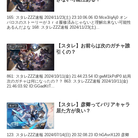
165: スタレZZZ速報 2024/11/23(土) 23:10:06.06 ID:Mce3/qAj0 オン
パロスのストーリーが３ｒｄ履修済みじゃないと理解出来ない可能性
あるんだよな 168: スタレZZZ速報 2024/11/23(土)...
【スタレ】お前らは次のガチャ誰
アップデート
引くの？
861: スタレZZZ速報 2024/10/11(金) 21:44:23.54 ID:gwM1kPdP0 結局
次のガチャは何になったの？？ 863: スタレZZZ速報 2024/10/11(金)
21:46:03.92 ID:GGadKtT...
【スタレ】彦卿ってバリアキャラ
キャラ
居た方が良い？
123: スタレZZZ速報 2024/07/14(日) 20:32:08.23 ID:hGAvrX120 彦卿