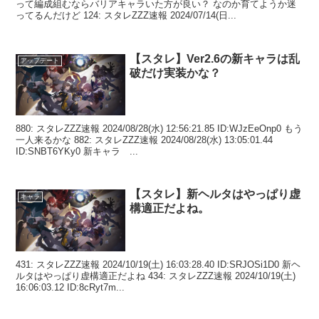
って編成組むならバリアキャラいた方が良い？ なのか育てようか迷
ってるんだけど 124: スタレZZZ速報 2024/07/14(日...
【スタレ】Ver2.6の新キャラは乱
アップデート
破だけ実装かな？
880: スタレZZZ速報 2024/08/28(水) 12:56:21.85 ID:WJzEeOnp0 もう
一人来るかな 882: スタレZZZ速報 2024/08/28(水) 13:05:01.44
ID:SNBT6YKy0 新キャラ ...
【スタレ】新ヘルタはやっぱり虚
キャラ
構適正だよね。
431: スタレZZZ速報 2024/10/19(土) 16:03:28.40 ID:SRJOSi1D0 新ヘ
ルタはやっぱり虚構適正だよね 434: スタレZZZ速報 2024/10/19(土)
16:06:03.12 ID:8cRyt7m...