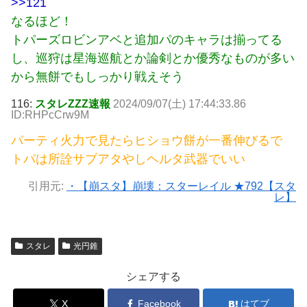
>>121
なるほど！
トパーズロビンアベと追加パのキャラは揃ってる
し、巡狩は星海巡航とか論剣とか優秀なものが多い
から無餅でもしっかり戦えそう
116:
スタレZZZ速報
2024/09/07(土) 17:44:33.86
ID:RHPcCrw9M
パーティ火力で見たらヒショウ餅が一番伸びるで
トパは所詮サブアタやしヘルタ武器でいい
引用元:
・【崩スタ】崩壊：スターレイル ★792【スタ
レ】
スタレ
光円錐
シェアする
X
Facebook
はてブ