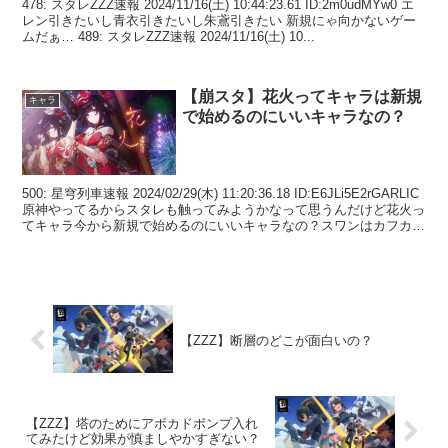
478: スタレZZZ速報 2024/11/16(土) 10:44:23.61 ID:2m0udMYw0 エ
レン引きたいし青衣引きたいし朱鳶引きたい 新規にゃ向かないゲー
ムだぁ… 489: スタレZZZ速報 2024/11/16(土) 10...
【崩スタ】花火ってキャラは新規
キャラ
で始めるのにいいキャラなの？
500: 星穹列車速報 2024/02/29(木) 11:20:36.18 ID:E6JLi5E2rGARLIC
原神やってるからスタレも触ってみようかなって思うんだけど花火っ
てキャラ今から新規で始めるのにいいキャラなの？スワンはカフカい
な...
【ZZZ】断層のどこが面白いの？
【ZZZ】塔のためにアボカドボンプ入れ
てみたけど効果が慎ましやかすぎない？