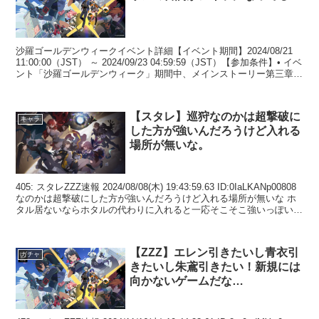
沙羅ゴールデンウィークイベント詳細【イベント期間】2024/08/21
11:00:00（JST） ～ 2024/09/23 04:59:59（JST）【参加条件】• イベ
ント「沙羅ゴールデンウィーク」期間中、メインストーリー第三章
「危うし...
【スタレ】巡狩なのかは超撃破に
キャラ
した方が強いんだろうけど入れる
場所が無いな。
405: スタレZZZ速報 2024/08/08(木) 19:43:59.63 ID:0IaLKANp00808
なのかは超撃破にした方が強いんだろうけど入れる場所が無いな ホ
タル居ないならホタルの代わりに入れると一応そこそこ強いっぽい
4...
【ZZZ】エレン引きたいし青衣引
ガチャ
きたいし朱鳶引きたい！新規には
向かないゲームだな…