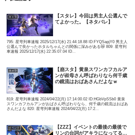
【スタレ】今回は男主人公選んで
キャラ
てよかった。【ネタバレ】
795: 星穹列車速報 2025/12/17(水) 21:44:18.88 ID:FYQSapjY0 男主人
公選んで良かったホタルちゃんとの関係に深みがある😿 809: 星穹列
車速報 2025/12/17(水) 22:35:07.04 ID...
【崩スタ】黄泉スワンカフカルア
キャラ
ンが叔母さん呼ばわりなら何千歳
の鏡流はおばあさんだよなｗ
819: 星穹列車速報 2024/04/22(月) 17:14:00.02 ID:HGbVpSSb0 黄泉
スワンカフカルアンがおばさん呼ばわりなら、何千歳の鏡流はおばあ
さんだよな 820: 星穹列車速報 2024/04/22(月) 17:2...
【ZZZ】イベントの最後の最後で
イベント
リンの台詞がアキラになってる…