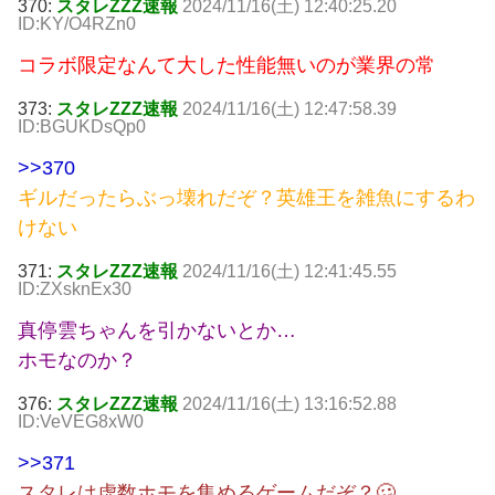
370:
スタレZZZ速報
2024/11/16(土) 12:40:25.20
ID:KY/O4RZn0
コラボ限定なんて大した性能無いのが業界の常
373:
スタレZZZ速報
2024/11/16(土) 12:47:58.39
ID:BGUKDsQp0
>>370
ギルだったらぶっ壊れだぞ？英雄王を雑魚にするわ
けない
371:
スタレZZZ速報
2024/11/16(土) 12:41:45.55
ID:ZXsknEx30
真停雲ちゃんを引かないとか…
ホモなのか？
376:
スタレZZZ速報
2024/11/16(土) 13:16:52.88
ID:VeVEG8xW0
>>371
スタレは虚数ホモを集めるゲームだぞ？🥴