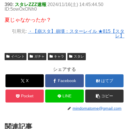
390:
スタレZZZ速報
2024/11/16(土) 14:45:44.50
ID:5owOxONh0
夏じゃなかったか？
引用元:
・【崩スタ】崩壊：スターレイル ★815【スタ
レ】
イベント
ガチャ
キャラ
スタレ
シェアする
X
Facebook
はてブ
Pocket
LINE
コピー
mindomatome@gmail.com
関連記事