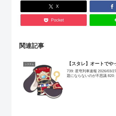
X
Pocket
関連記事
【スタレ】オートでや
システム
739: 星穹列車速報 2026/03/2
題にならないのが不思議 820: 星穹列車