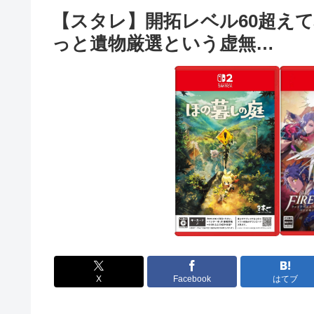
【スタレ】開拓レベル60超え
っと遺物厳選という虚無…
X
Facebook
はてブ