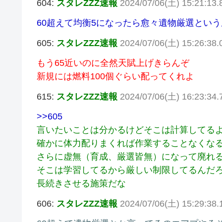
604:
スタレZZZ速報
2024/07/06(土) 15:21:13
60超えて均衡5になったら愈々遺物厳選とい
605:
スタレZZZ速報
2024/07/06(土) 15:26:38.
もう65近いのに全然天賦上げきらんぞ
新規には燃料100個ぐらい配ってくれよ
615:
スタレZZZ速報
2024/07/06(土) 16:23:34
>>605
言いたいことは分かるけどそこは計算してる
確かに体力配りまくれば作業することなくな
さらに虚無（育成、厳選皆無）になって廃れ
そこは学習してるから厳しい制限してるんだ
長続きさせる施策だな
606:
スタレZZZ速報
2024/07/06(土) 15:29:38.