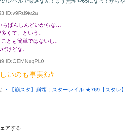
そのレベルで厳選なんてまず無理や65になってからや
53 ID:v9Rd9ie2a
直いちばんしんどいからな…
が多くて、という。
くことも簡単ではないし。
んだけどな。
.89 ID:OEMNeqPL0
いのも事実💃🎶
:
・【崩スタ】崩壊：スターレイル ★769【スタレ】
ェアする