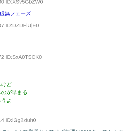
.80 ID:XSv5GbZW0
う虚無フェーズ
07 ID:DZDFlUjE0
.72 ID:SxA0TSCK0
よ
るけど
るのが早まる
ろうよ
14 ID:lGg2ziuh0