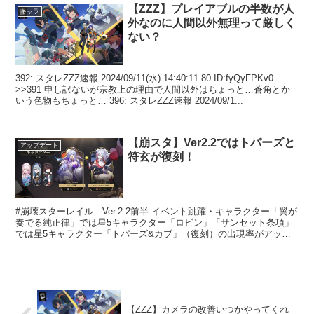
【ZZZ】プレイアブルの半数が人
キャラ
外なのに人間以外無理って厳しく
ない？
392: スタレZZZ速報 2024/09/11(水) 14:40:11.80 ID:fyQyFPKv0
>>391 申し訳ないが宗教上の理由で人間以外はちょっと…蒼角とか
いう色物もちょっと… 396: スタレZZZ速報 2024/09/1...
【崩スタ】Ver2.2ではトパーズと
アップデート
符玄が復刻！
#崩壊スターレイル Ver.2.2前半 イベント跳躍・キャラクター「翼が
奏でる純正律」では星5キャラクター「ロビン」「サンセット条項」
では星5キャラクター「トパーズ&カブ」（復刻）の出現率がアップ
します。どうぞお楽しみに！#スターレイル予告...
【ZZZ】カメラの改善いつかやってくれ