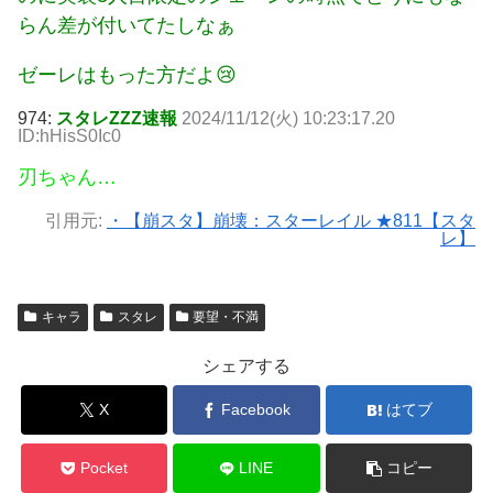
らん差が付いてたしなぁ
ゼーレはもった方だよ😢
974:
スタレZZZ速報
2024/11/12(火) 10:23:17.20
ID:hHisS0Ic0
刃ちゃん…
引用元:
・【崩スタ】崩壊：スターレイル ★811【スタ
レ】
キャラ
スタレ
要望・不満
シェアする
X
Facebook
はてブ
Pocket
LINE
コピー