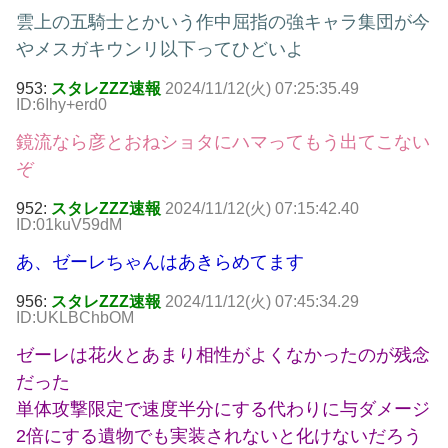
雲上の五騎士とかいう作中屈指の強キャラ集団が今
やメスガキウンリ以下ってひどいよ
953:
スタレZZZ速報
2024/11/12(火) 07:25:35.49
ID:6Ihy+erd0
鏡流なら彦とおねショタにハマってもう出てこない
ぞ
952:
スタレZZZ速報
2024/11/12(火) 07:15:42.40
ID:01kuV59dM
あ、ゼーレちゃんはあきらめてます
956:
スタレZZZ速報
2024/11/12(火) 07:45:34.29
ID:UKLBChbOM
ゼーレは花火とあまり相性がよくなかったのが残念
だった
単体攻撃限定で速度半分にする代わりに与ダメージ
2倍にする遺物でも実装されないと化けないだろう