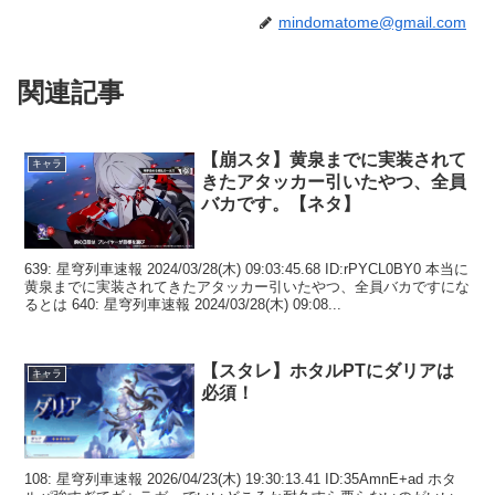
mindomatome@gmail.com
関連記事
【崩スタ】黄泉までに実装されて
キャラ
きたアタッカー引いたやつ、全員
バカです。【ネタ】
639: 星穹列車速報 2024/03/28(木) 09:03:45.68 ID:rPYCL0BY0 本当に
黄泉までに実装されてきたアタッカー引いたやつ、全員バカですにな
るとは 640: 星穹列車速報 2024/03/28(木) 09:08...
【スタレ】ホタルPTにダリアは
キャラ
必須！
108: 星穹列車速報 2026/04/23(木) 19:30:13.41 ID:35AmnE+ad ホタ