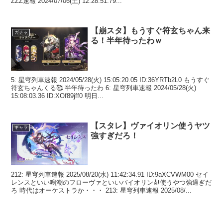
ZZZ速報 2024/07/06(土) 12:28:51.79...
【崩スタ】もうすぐ符玄ちゃん来
ガチャ
る！半年待ったわｗ
5: 星穹列車速報 2024/05/28(火) 15:05:20.05 ID:36YRTb2L0 もうすぐ
符玄ちゃんくる🥰 半年待ったわ 6: 星穹列車速報 2024/05/28(火)
15:08:03.36 ID:XOf89jff0 明日...
【スタレ】ヴァイオリン使うヤツ
キャラ
強すぎだろ！
212: 星穹列車速報 2025/08/20(水) 11:42:34.91 ID:9aXCVWM00 セイ
レンスといい鳴潮のフローヴァといいバイオリン🎻使うやつ強過ぎだ
ろ 時代はオーケストラか・・・ 213: 星穹列車速報 2025/08/...