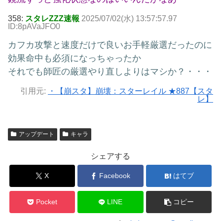
358:
スタレZZZ速報
2025/07/02(水) 13:57:57.97
ID:8pAVaJFO0
カフカ攻撃と速度だけで良いお手軽厳選だったのに
効果命中も必須になっちゃったか
それでも師匠の厳選やり直しよりはマシか？・・・
引用元:
・【崩スタ】崩壊：スターレイル ★887【スタ
レ】
アップデート
キャラ
シェアする
X
Facebook
はてブ
Pocket
LINE
コピー