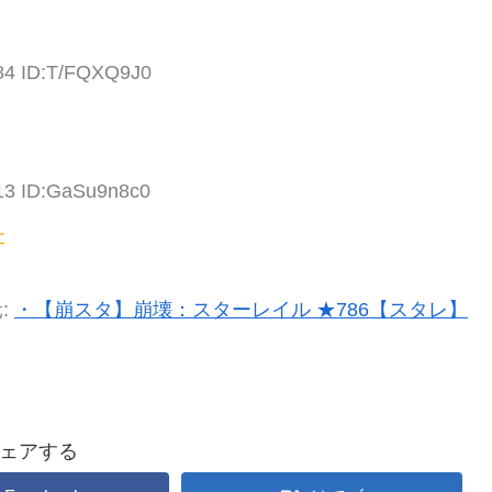
.84 ID:T/FQXQ9J0
.13 ID:GaSu9n8c0
た
:
・【崩スタ】崩壊：スターレイル ★786【スタレ】
ェアする