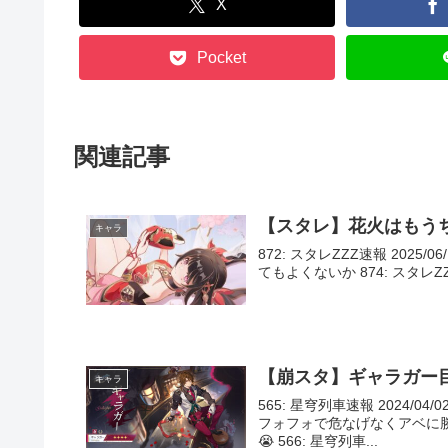
X
Pocket
関連記事
【スタレ】花火はもう
キャラ
872: スタレZZZ速報 2025/06
てもよくないか 874: スタレZZZ速報 
【崩スタ】ギャラガー
キャラ
565: 星穹列車速報 2024/04/
フォフォで危なげなくアベに勝
😭 566: 星穹列車...