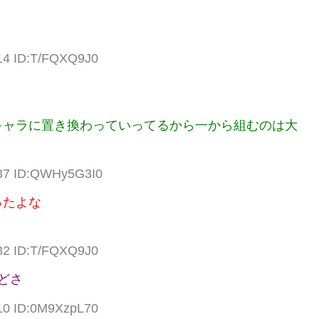
.14 ID:T/FQXQ9J0
キャラに置き換わっていってるから一から組むのは大
.37 ID:QWHy5G3I0
ったよな
.82 ID:T/FQXQ9J0
どさ
.10 ID:0M9XzpL70