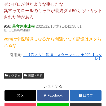
ゼンゼロが似たような事したな
異常ってロールのキャラが最終ダメ50くらいカット
された時がある
956:
星穹列車速報
2025/12/18(木) 14:41:38.81
ID:CEi6vwMm0
ver4は愉悦環境になるから間違いなく記憶はメタら
れるな
引用元:
・【崩スタ】崩壊：スターレイル ★921【スタ
レ】
システム
要望・不満
シェアする
X
Facebook
はてブ