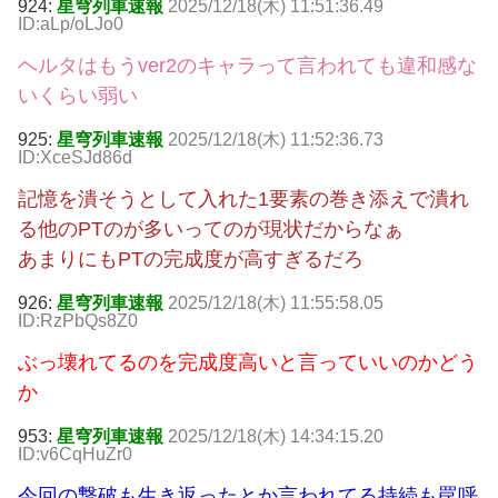
924:
星穹列車速報
2025/12/18(木) 11:51:36.49
ID:aLp/oLJo0
ヘルタはもうver2のキャラって言われても違和感な
いくらい弱い
925:
星穹列車速報
2025/12/18(木) 11:52:36.73
ID:XceSJd86d
記憶を潰そうとして入れた1要素の巻き添えで潰れ
る他のPTのが多いってのが現状だからなぁ
あまりにもPTの完成度が高すぎるだろ
926:
星穹列車速報
2025/12/18(木) 11:55:58.05
ID:RzPbQs8Z0
ぶっ壊れてるのを完成度高いと言っていいのかどう
か
953:
星穹列車速報
2025/12/18(木) 14:34:15.20
ID:v6CqHuZr0
今回の撃破も生き返ったとか言われてる持続も罠呼