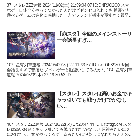
37: スタレZZZ速報 2024/11/02(土) 21:59:04.07 ID:DNRJ6l2O0 スマ
ホゲー自体全くやってなかったんだけどゼンゼロ入れてさ 携帯でも
遊べるゲームの進化に感動した一方でフレンド機能が薄すぎて最早要
らないの...
【崩スタ】今回のメインストーリ
要望・不満
ー会話長すぎ…
102: 星穹列車速報 2024/05/09(木) 22:11:33.57 ID:+wFOhS980 今回
会話長すぎて苦痛だ ノベルゲーと勘違いしてるのかな 104: 星穹列車
速報 2024/05/09(木) 22:16:30.53 ID:...
【スタレ】スタレは高いお金でキ
キャラ
ャラ引いても戦うだけでかなし
い…
407: スタレZZZ速報 2024/10/22(火) 17:20:47.44 ID:UYzfdg5oM スタ
レは高いお金でキャラ引いても戦うだけでかなしい 原神みたいに🏺
におけたり、女がやってるゲー厶みたいに仲良しになれたらええのに
ブル...