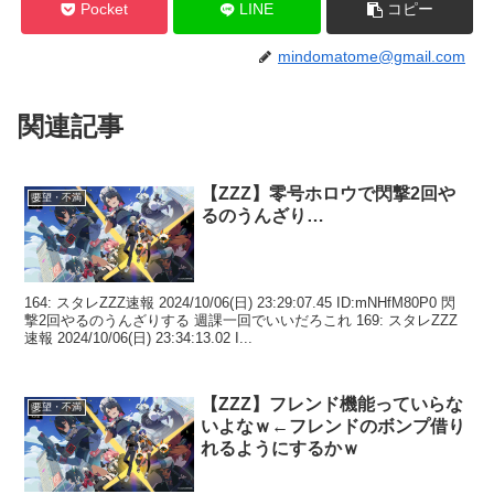
Pocket
LINE
コピー
mindomatome@gmail.com
関連記事
【ZZZ】零号ホロウで閃撃2回や
要望・不満
るのうんざり…
164: スタレZZZ速報 2024/10/06(日) 23:29:07.45 ID:mNHfM80P0 閃
撃2回やるのうんざりする 週課一回でいいだろこれ 169: スタレZZZ
速報 2024/10/06(日) 23:34:13.02 I...
【ZZZ】フレンド機能っていらな
要望・不満
いよなｗ←フレンドのボンプ借り
れるようにするかｗ