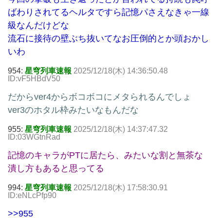
ばわりされてるヘルタですら記憶パさえなきゃ一線
級なんだけどな
流石に接待の壁ぶち抜いてなお圧倒的とか頭おかし
いわ
954:
星穹列車速報
2025/12/18(木) 14:36:50.48
ID:vF5HBdV50
だからver4からボコボコにメタられるんでしょ
ver3のホタル枠みたいなもんだな
955:
星穹列車速報
2025/12/18(木) 14:37:47.32
ID:03WGtnRad
記憶のキャラがPTに居たら、みたいな割と無茶な
潰し方もあると思ってる
994:
星穹列車速報
2025/12/18(木) 17:58:30.91
ID:eNLcPfp90
>>955