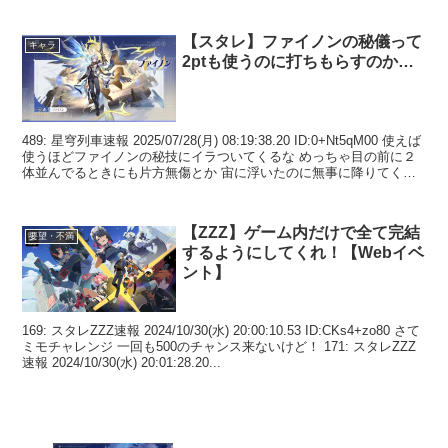
【スタレ】ファイノンの秘儀って
キャラ
2ptも使うのに打ちもらすのか…
489: 星穹列車速報 2025/07/28(月) 08:19:38.20 ID:0+Nt5qM00 使えば
使うほどファイノンの秘技にイラついてくるな めっちゃ目の前に２
体並んでるときにも片方無傷とか 宙に浮いたのに無事に降りてくる
とか ２...
【ZZZ】ゲーム内だけで全て完結
要望・不満
するようにしてくれ！【Webイベ
ント】
169: スタレZZZ速報 2024/10/30(水) 20:00:10.53 ID:CKs4+zo80 さて
ミモチャレンジ 一回も500のチャンス来ないけど！ 171: スタレZZZ
速報 2024/10/30(水) 20:01:28.20...