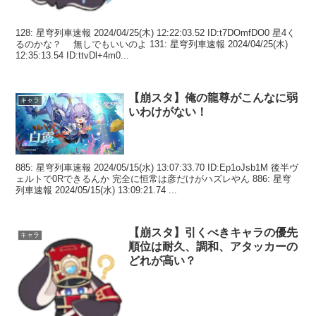
128: 星穹列車速報 2024/04/25(木) 12:22:03.52 ID:t7DOmfDO0 星4く
るのかな？ 無しでもいいのよ 131: 星穹列車速報 2024/04/25(木)
12:35:13.54 ID:ttvDl+4m0...
【崩スタ】俺の龍尊がこんなに弱
キャラ
いわけがない！
885: 星穹列車速報 2024/05/15(水) 13:07:33.70 ID:Ep1oJsb1M 後半ヴ
ェルトで0Rできるんか 完全に恒常は彦だけがハズレやん 886: 星穹
列車速報 2024/05/15(水) 13:09:21.74 ...
【崩スタ】引くべきキャラの優先
キャラ
順位は耐久、調和、アタッカーの
どれが高い？