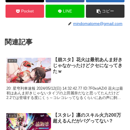
Pocket
LINE
コピー
mindomatome@gmail.com
関連記事
【崩スタ】花火は最初あんま好き
キャラ
じゃなかったけどクセになってき
たｗ
20: 星穹列車速報 2024/05/12(日) 14:32:42.77 ID:7F0xoAZr0 花火は最
初はあんま好きじゃないタイプの上田麗奈だなと思ってたんだけど
2.2では登場する度にくぅ～コレコレってなるくらいにあの声に飼い
慣らされ...
【スタレ】凛のスキル火力200万
キャラ
超えるんだがバグってない？