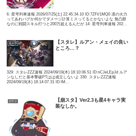
6: 星穹列車速報 2026/07/25(土) 22:45:34.10 ID:7ZFt/1MQ0 凛の火力
ってあれバグか何かでダメージ計算ミスってるとかないよな 無凸餅
なのに戦闘スキル打つと200万超えるんだが 14: 星穹列車速報 202...
【スタレ】ルアン・メェイの良い
キャラ
ところ…？
329: スタレZZZ速報 2024/09/19(木) 18:10:06.51 ID:nCJeLEpJd ルア
ンなしだと基本撃破PTはは成立しないよ 330: スタレZZZ速報
2024/09/19(木) 18:14:07.31 ID:IM...
【崩スタ】Ver2.3も星4キャラ実
ガチャ
装なしか。