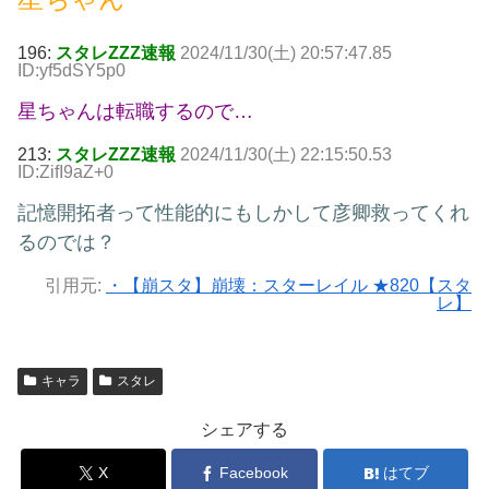
196:
スタレZZZ速報
2024/11/30(土) 20:57:47.85
ID:yf5dSY5p0
星ちゃんは転職するので…
213:
スタレZZZ速報
2024/11/30(土) 22:15:50.53
ID:ZifI9aZ+0
記憶開拓者って性能的にもしかして彦卿救ってくれ
るのでは？
引用元:
・【崩スタ】崩壊：スターレイル ★820【スタ
レ】
キャラ
スタレ
シェアする
X
Facebook
はてブ