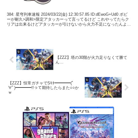
384: 星穹列車速報 2024/03/22(金) 12:30:57.85 ID:dEwoG+Ud0 ボビ
ーが耐久>調和>限定アタッカーって言ってるけど これやってたらク
リアは出来るけどアタッカーが引けないから火力不足になったんよね
388...
【ZZZ】塔の30階が火力足りなくて勝て
ん…
【ZZZ】恒常ガチャでSｷﾀ━━━━(ﾟ
∀ﾟ)━━━━!!って期待したらまた○○か
ｗ