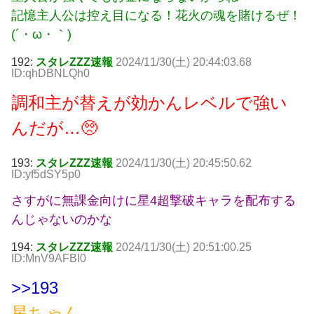
記憶主人公は控え目になる！花火の魂を賭けるぜ！
(´・ω・｀)
192:
スタレZZZ速報
2024/11/30(土) 20:44:03.68
ID:qhDBNLQh0
調和主が替えが効かんレベルで強い
んだが…🥺
193:
スタレZZZ速報
2024/11/30(土) 20:45:50.62
ID:yf5dSY5p0
さすがに無課金向けに星4超撃破キャラを配布する
んじゃないのかな
194:
スタレZZZ速報
2024/11/30(土) 20:51:00.25
ID:MnV9AFBI0
>>193
星ちゃん