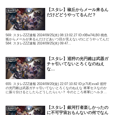
【スタレ】椒丘からメール来るん
キャラ
だけどどうやってるんだ？
569: スタレZZZ速報 2024/09/25(水) 08:13:02.27 ID:r0Bw74LB0 桃色
狐からメールが来るんだけどあいつ目が見えないのにどうやってんだ
584: スタレZZZ速報 2024/09/25(水) 09:47...
【スタレ】巡狩の光円錐は武器ガ
スタレ
チャ引いてないとろくなのねえ
な…
655: スタレZZZ速報 2024/09/20(金) 22:07:10.82 ID:jz7UExva0 巡狩
の光円錐は武器ガチャ引いてないとろくなのねえな 将軍セスなのか
に振り分けるとしたらどうしたらいい？ 今のところ将軍にヘルタで
セスに...
【スタレ】銀河打者楽しかったの
スタレ
に不可宇宙おもんないの何でなん