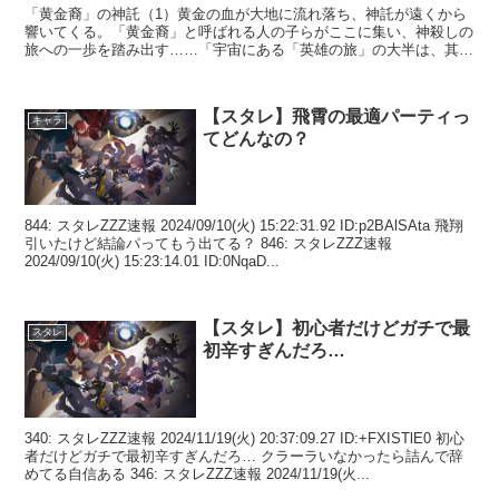
「黄金裔」の神託（1）黄金の血が大地に流れ落ち、神託が遠くから
響いてくる。「黄金裔」と呼ばれる人の子らがここに集い、神殺しの
旅への一歩を踏み出す……「宇宙にある「英雄の旅」の大半は、其ら
が気まぐれに投げたサイコロ…オンパロス、あなたの答えは...
【スタレ】飛霄の最適パーティっ
キャラ
てどんなの？
844: スタレZZZ速報 2024/09/10(火) 15:22:31.92 ID:p2BAlSAta 飛翔
引いたけど結論パってもう出てる？ 846: スタレZZZ速報
2024/09/10(火) 15:23:14.01 ID:0NqaD...
【スタレ】初心者だけどガチで最
スタレ
初辛すぎんだろ…
340: スタレZZZ速報 2024/11/19(火) 20:37:09.27 ID:+FXISTlE0 初心
者だけどガチで最初辛すぎんだろ… クラーラいなかったら詰んで辞
めてる自信ある 346: スタレZZZ速報 2024/11/19(火...