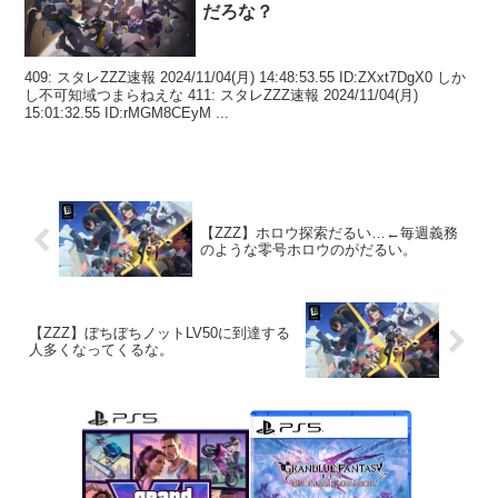
だろな？
409: スタレZZZ速報 2024/11/04(月) 14:48:53.55 ID:ZXxt7DgX0 しか
し不可知域つまらねえな 411: スタレZZZ速報 2024/11/04(月)
15:01:32.55 ID:rMGM8CEyM ...
【ZZZ】ホロウ探索だるい…←毎週義務
のような零号ホロウのがだるい。
【ZZZ】ぼちぼちノットLV50に到達する
人多くなってくるな。