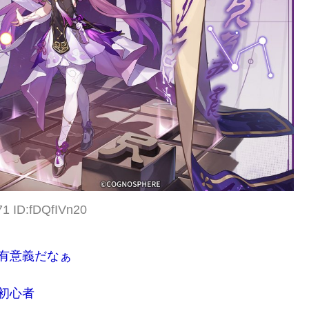
71 ID:fDQfIVn20
有意義だなぁ
初心者