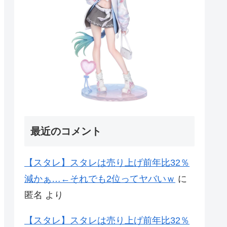
最近のコメント
【スタレ】スタレは売り上げ前年比32％
減かぁ…←それでも2位ってヤバいｗ
に
匿名
より
【スタレ】スタレは売り上げ前年比32％