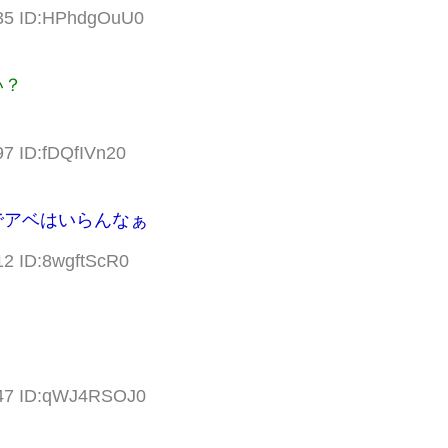
.35 ID:HPhdgOuU0
い？
97 ID:fDQfIVn20
でアベはいらんなぁ
12 ID:8wgftScR0
.47 ID:qWJ4RSOJ0