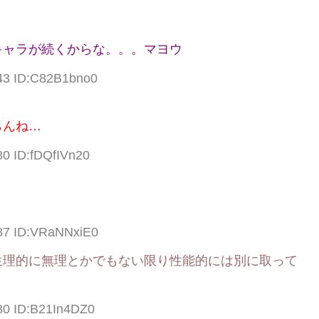
キャラが続くからな。。。マヨウ
.43 ID:C82B1bno0
らんね…
80 ID:fDQfIVn20
.87 ID:VRaNNxiE0
生理的に無理とかでもない限り性能的には別に取って
80 ID:B21In4DZ0