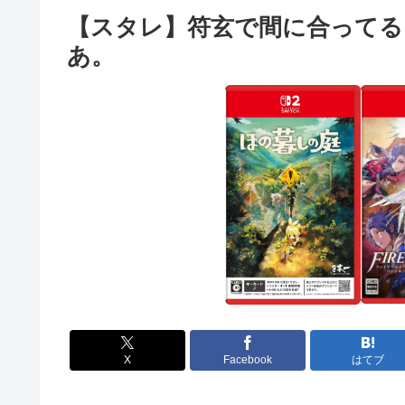
【スタレ】符玄で間に合って
あ。
X
Facebook
はてブ