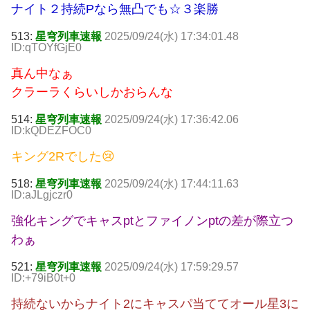
ナイト２持続Pなら無凸でも☆３楽勝
513:
星穹列車速報
2025/09/24(水) 17:34:01.48
ID:qTOYfGjE0
真ん中なぁ
クラーラくらいしかおらんな
514:
星穹列車速報
2025/09/24(水) 17:36:42.06
ID:kQDEZFOC0
キング2Rでした😢
518:
星穹列車速報
2025/09/24(水) 17:44:11.63
ID:aJLgjczr0
強化キングでキャスptとファイノンptの差が際立つ
わぁ
521:
星穹列車速報
2025/09/24(水) 17:59:29.57
ID:+79iB0t+0
持続ないからナイト2にキャスパ当ててオール星3に