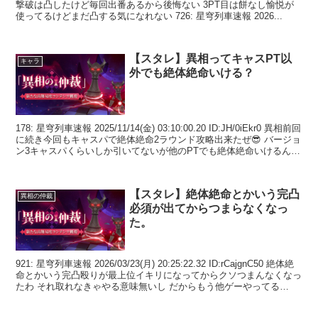
撃破は凸したけど毎回出番あるから後悔ない 3PT目は餅なし愉悦が
使ってるけどまだ凸する気になれない 726: 星穹列車速報 2026...
【スタレ】異相ってキャスPT以
キャラ
外でも絶体絶命いける？
178: 星穹列車速報 2025/11/14(金) 03:10:00.20 ID:JH/0iEkr0 異相前回
に続き今回もキャスパで絶体絶命2ラウンド攻略出来たぜ😎 バージョ
ン3キャスパくらいしか引いてないが他のPTでも絶体絶命いけるん？
🤔...
【スタレ】絶体絶命とかいう完凸
異相の仲裁
必須が出てからつまらなくなっ
た。
921: 星穹列車速報 2026/03/23(月) 20:25:22.32 ID:rCajgnC50 絶体絶
命とかいう完凸殴りが最上位イキリになってからクソつまんなくなっ
たわ それ取れなきゃやる意味無いし だからもう他ゲーやってる
922:...