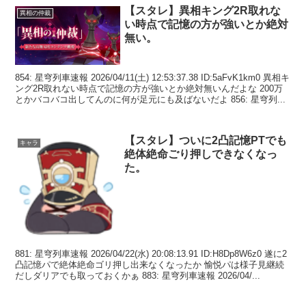
【スタレ】異相キング2R取れな
異相の仲裁
い時点で記憶の方が強いとか絶対
無い。
854: 星穹列車速報 2026/04/11(土) 12:53:37.38 ID:5aFvK1km0 異相キ
ング2R取れない時点で記憶の方が強いとか絶対無いんだよな 200万
とかバコバコ出してんのに何が足元にも及ばないだよ 856: 星穹列...
【スタレ】ついに2凸記憶PTでも
キャラ
絶体絶命ごり押しできなくなっ
た。
881: 星穹列車速報 2026/04/22(水) 20:08:13.91 ID:H8Dp8W6z0 遂に2
凸記憶パで絶体絶命ゴリ押し出来なくなったか 愉悦パは様子見継続
だしダリアでも取っておくかぁ 883: 星穹列車速報 2026/04/...