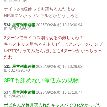
ID:17Jwt7+g0
ナイト2持続使っても落ちるんだよな
HP満タンからワンキルとかどうしろと
534:
星穹列車速報
2025/09/24(水) 18:13:00.94
ID:M15TzWWI0
2ターンでライコス削り切るの難しくね？
キャストリス星ちゃんトリビーヒアンシーのテンプ
レPTで行ってみたんだけども4ターンかかっちゃっ
たわ
535:
星穹列車速報
2025/09/24(水) 18:13:28.62
ID:cBZ+G9U+0
3PTも組めない俺低みの見物
537:
星穹列車速報
2025/09/24(水) 18:17:18.77
ID:cW0/qy+/0
ボビさんが長月夜入れたキャスパで３Rかかってた