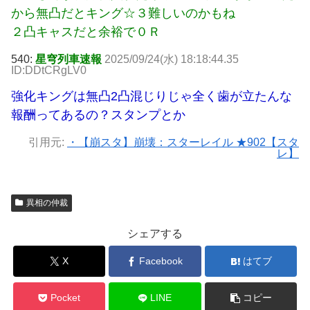
から無凸だとキング☆３難しいのかもね
２凸キャスだと余裕で０Ｒ
540:
星穹列車速報
2025/09/24(水) 18:18:44.35
ID:DDtCRgLV0
強化キングは無凸2凸混じりじゃ全く歯が立たんな
報酬ってあるの？スタンプとか
引用元:
・【崩スタ】崩壊：スターレイル ★902【スタ
レ】
異相の仲裁
シェアする
X
Facebook
はてブ
Pocket
LINE
コピー