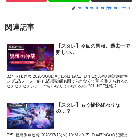
mindomatome@gmail.com
関連記事
【スタレ】今回の異相、過去一で
異相の仲裁
難しい…
327: NTE速報 2026/06/01(月) 13:41:19.52 ID:h72zjJ6V0 絶対絶命キ
ング1凸フォフォ餅も1凸霊砂餅も耐えられなくて草 今耐えられるの
ヒアヒアヒアンシーぐらいなんじゃないのか 361: NTE速報 2...
【スタレ】もう愉悦終わりな
アップデート
の…？
725: 星穹列車速報 2026/07/16(木) 10:24:40.25 ID:adZ/o6ea0 記憶と