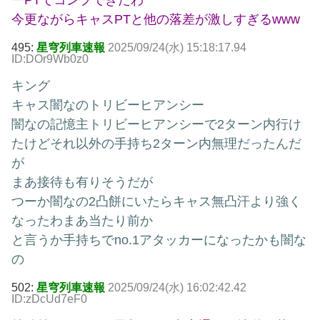
ーPTでコンプできたわ
今更ながらキャスPTと他の落差が激しすぎるwww
495:
星穹列車速報
2025/09/24(水) 15:18:17.94
ID:DOr9Wb0z0
キング
キャス闇なのトリビーヒアンシー
闇なの記憶主トリビーヒアンシーで2ターン内行け
たけどそれ以外の手持ち2ターン内無理だったんだ
が
まあ接待も有りそうだが
つーか闇なの2凸餅にいたらキャス無凸汗より強く
なったわまあ当たり前か
と言うか手持ちでno.1アタッカーになったかも闇な
の
502:
星穹列車速報
2025/09/24(水) 16:02:42.42
ID:zDcUd7eF0