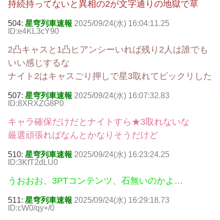
持続持ってないと異相の2が文字通りの地獄で草
504:
星穹列車速報
2025/09/24(水) 16:04:11.25
ID:e4KL3cY90
2凸キャスと1凸ヒアンシーいれば残り2人は誰でも
いい感じするな
ナイト2はキャスごり押しで星3取れてビックリした
507:
星穹列車速報
2025/09/24(水) 16:07:32.83
ID:8XRXZG8P0
キャラ確保だけだとナイトすら★3取れないな
厳選頑張ればなんとかなりそうだけど
510:
星穹列車速報
2025/09/24(水) 16:23:24.25
ID:3KfT2dLU0
うおおお、3PTコンテンツ、石無いのかよ…
511:
星穹列車速報
2025/09/24(水) 16:29:18.73
ID:cW0/qy+/0