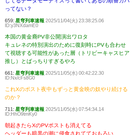
してるデータモーディスって書いてあるの順番ガバ
ってない？
659:
星穹列車速報
2025/11/04(火) 23:38:25.06
ID:y3NXdamE0
本国の黄金裔PV非公開演出ワロタ
キュレネの特別演出のために復刻時にPVも合わせ
て視聴する可能性があった層（トリビーキャスヒア
推し）とばっちりすぎるやろ
661:
星穹列車速報
2025/11/05(水) 00:42:22.30
ID:Nx/cFs8G0
これXのポスト夜中もずっと黄金映の奴やり続ける
のか？
711:
星穹列車速報
2025/11/05(水) 07:54:34.14
ID:HhO9tmKy0
朝起きたらXのPVポストも消えてる
ヘッダーも暗黒の潮に侵食されてておもろい