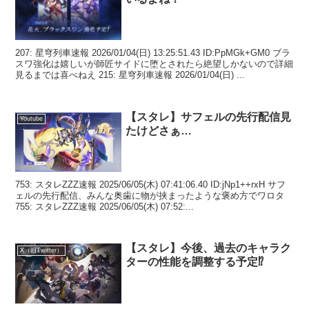
207: 星穹列車速報 2026/01/04(日) 13:25:51.43 ID:PpMGk+GM0 ブラ
スワ強化は嬉しいが師匠サイドに堕とされたら絶望しかないので詳細
見るまでは喜べねえ 215: 星穹列車速報 2026/01/04(日) ...
【スタレ】サフェルの先行配信見
Youtube
たけどさぁ…
753: スタレZZZ速報 2025/06/05(木) 07:41:06.40 ID:jNp1++rxH サフ
ェルの先行配信、みんな奥歯に物が挟まったような褒め方でワロタ
755: スタレZZZ速報 2025/06/05(木) 07:52:...
【スタレ】今後、過去のキャラク
X（旧Twitter）
ターの性能を調整する予定⁉