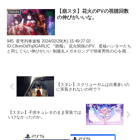
【崩スタ】花火のPVの視聴回数
Youtube
の伸びがいいな。
945: 星穹列車速報 2024/02/29(木) 15:49:27.02
ID:C8nmOdYq0GARLIC 『朗報』 花火関係のPV、星核ハンターたち
と同じぐらい伸びがいい 制服丸メガネロングで弱者男性の心を掴ん
だのが勝因か 953:...
【スタレ】スクリューガムは出番多いの
に実装されないの何で？
【スタレ】子供キュレネのまま実装では
いけなかったのか。