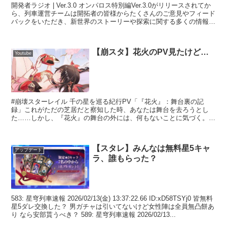
開発者ラジオ | Ver.3.0 オンパロス特別編Ver.3.0がリリースされてか
ら、列車運営チームは開拓者の皆様からたくさんのご意見やフィード
バックをいただき、新世界のストーリーや探索に関する多くの情報を
得ることができました。… pic....
【崩スタ】花火のPV見たけど…
Youtube
#崩壊スターレイル 千の星を巡る紀行PV「『花火』：舞台裏の記
録」これがただの芝居だと察知した時、あなたは舞台を去ろうとし
た……しかし、『花火』の舞台の外には、何もないことに気づく。キ
ャスト花火 CV: #上田麗奈▼YouTubeスターレイ...
【スタレ】みんなは無料星5キャ
アップデート
ラ、誰もらった？
583: 星穹列車速報 2026/02/13(金) 13:37:22.66 ID:xD58TSYj0 皆無料
星5ダレ交換した？ 男ガチャは引いてないけど女性陣は全員無凸餅あ
り なら安部貰うべき？ 589: 星穹列車速報 2026/02/13...