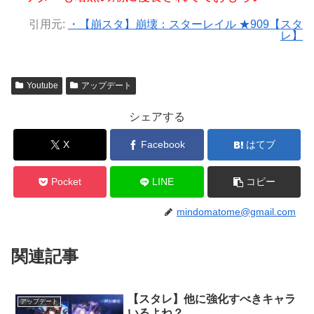
引用元:
・【崩スタ】崩壊：スターレイル ★909【スタ
レ】
Youtube
アップデート
シェアする
X
Facebook
はてブ
Pocket
LINE
コピー
mindomatome@gmail.com
関連記事
【スタレ】他に強化すべきキャラ
アップデート
いるよね？