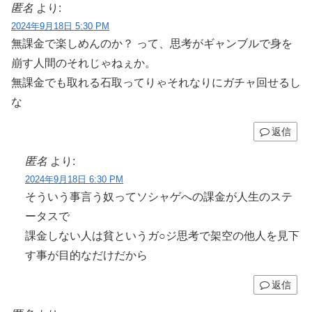
匿名
より:
2024年9月18日 5:30 PM
無課金で楽しめんのか？ って、思考がギャンブルで身を
崩す人間のそれじゃねぇか。
無課金でも取れる石取ってりゃそれなりにガチャ回せるし
な
返信
匿名
より:
2024年9月18日 6:30 PM
そういう事言う奴ってソシャゲへの課金が人生のステ
ータスで
課金しない人は貧というガ○ジ思考で架空の他人を見下
す事が目的なだけだから
返信