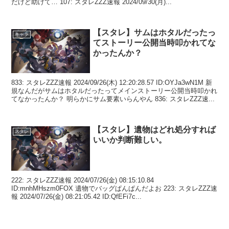
だけど助けて… 107: スタレZZZ速報 2024/09/30(月)...
【スタレ】サムはホタルだったっ
キャラ
てストーリー公開当時叩かれてな
かったんか？
833: スタレZZZ速報 2024/09/26(木) 12:20:28.57 ID:OYJa3wN1M 新
規なんだがサムはホタルだったってメインストーリー公開当時叩かれ
てなかったんか？ 明らかにサム要素いらんやん 836: スタレZZZ速...
【スタレ】遺物はどれ処分すれば
スタレ
いいか判断難しい。
222: スタレZZZ速報 2024/07/26(金) 08:15:10.84
ID:mnhMHszm0FOX 遺物でバッグぱんぱんだよお 223: スタレZZZ速
報 2024/07/26(金) 08:21:05.42 ID:QfEFi7c...