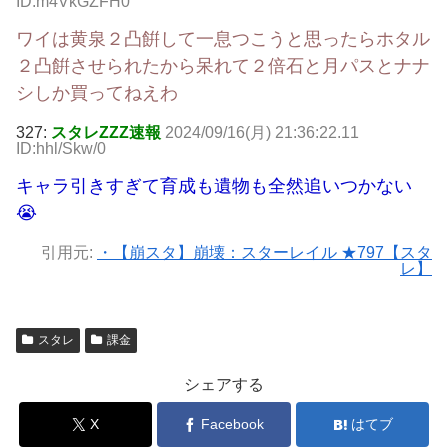
ID:m4VkGZFH0
ワイは黄泉２凸餠して一息つこうと思ったらホタル
２凸餠させられたから呆れて２倍石と月パスとナナ
シしか買ってねえわ
327:
スタレZZZ速報
2024/09/16(月) 21:36:22.11
ID:hhl/Skw/0
キャラ引きすぎて育成も遺物も全然追いつかない
😭
引用元:
・【崩スタ】崩壊：スターレイル ★797【スタ
レ】
スタレ
課金
シェアする
X
Facebook
はてブ