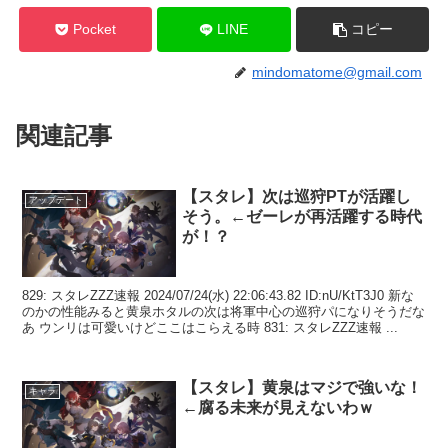
Pocket
LINE
コピー
mindomatome@gmail.com
関連記事
【スタレ】次は巡狩PTが活躍し
アップデート
そう。←ゼーレが再活躍する時代
が！？
829: スタレZZZ速報 2024/07/24(水) 22:06:43.82 ID:nU/KtT3J0 新な
のかの性能みると黄泉ホタルの次は将軍中心の巡狩パになりそうだな
あ ウンリは可愛いけどここはこらえる時 831: スタレZZZ速報 ...
【スタレ】黄泉はマジで強いな！
キャラ
←腐る未来が見えないわｗ