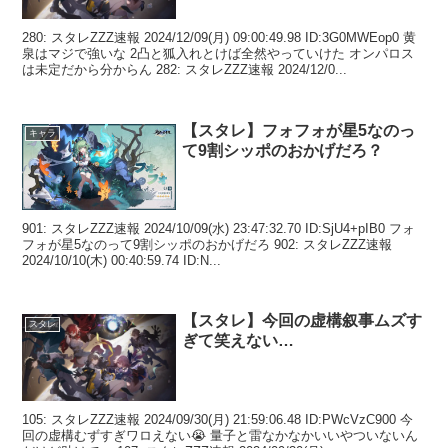
280: スタレZZZ速報 2024/12/09(月) 09:00:49.98 ID:3G0MWEop0 黄
泉はマジで強いな 2凸と狐入れとけば全然やっていけた オンパロス
は未定だから分からん 282: スタレZZZ速報 2024/12/0...
【スタレ】フォフォが星5なのっ
キャラ
て9割シッポのおかげだろ？
901: スタレZZZ速報 2024/10/09(水) 23:47:32.70 ID:SjU4+pIB0 フォ
フォが星5なのって9割シッポのおかげだろ 902: スタレZZZ速報
2024/10/10(木) 00:40:59.74 ID:N...
【スタレ】今回の虚構叙事ムズす
スタレ
ぎて笑えない…
105: スタレZZZ速報 2024/09/30(月) 21:59:06.48 ID:PWcVzC900 今
回の虚構むずすぎワロえない😭 量子と雷なかなかいいやついないん