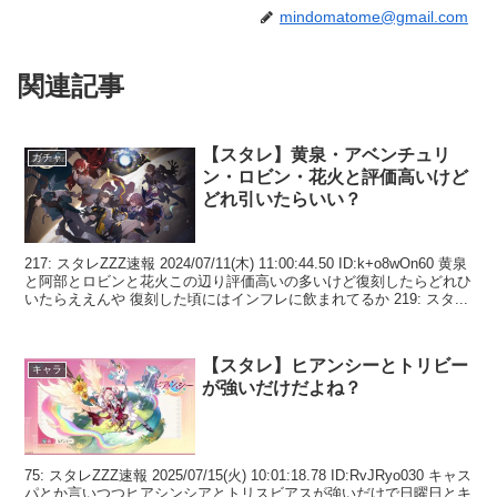
mindomatome@gmail.com
関連記事
【スタレ】黄泉・アベンチュリ
ガチャ
ン・ロビン・花火と評価高いけど
どれ引いたらいい？
217: スタレZZZ速報 2024/07/11(木) 11:00:44.50 ID:k+o8wOn60 黄泉
と阿部とロビンと花火この辺り評価高いの多いけど復刻したらどれひ
いたらええんや 復刻した頃にはインフレに飲まれてるか 219: スタ...
【スタレ】ヒアンシーとトリビー
キャラ
が強いだけだよね？
75: スタレZZZ速報 2025/07/15(火) 10:01:18.78 ID:RvJRyo030 キャス
パとか言いつつヒアシンシアとトリスビアスが強いだけで日曜日とキ