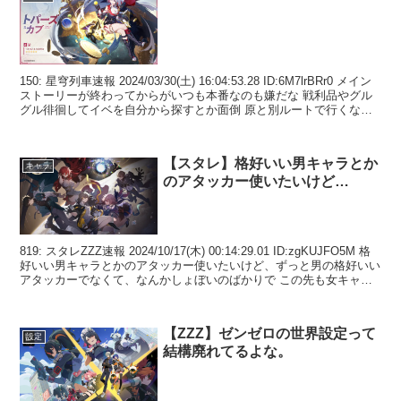
150: 星穹列車速報 2024/03/30(土) 16:04:53.28 ID:6M7lrBRr0 メイン
ストーリーが終わってからがいつも本番なのも嫌だな 戦利品やグル
グル徘徊してイベを自分から探すとか面倒 原と別ルートで行くなら
そういう...
【スタレ】格好いい男キャラとか
キャラ
のアタッカー使いたいけど…
819: スタレZZZ速報 2024/10/17(木) 00:14:29.01 ID:zgKUJFO5M 格
好いい男キャラとかのアタッカー使いたいけど、ずっと男の格好いい
アタッカーでなくて、なんかしょぼいのばかりで この先も女キャラ
ばかりで...
【ZZZ】ゼンゼロの世界設定って
設定
結構廃れてるよな。