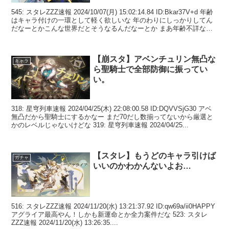
545: スタレZZZ速報 2024/10/07(月) 15:02:14.84 ID:Bkar37V+d 年齢
はキャラ付けの一環として軽く欲しいな 年のわりにしっかりしてん
だなーとかこんな世界だとそうなるんだなーとか まあ年齢不詳なこ
とが魅...
【崩スタ】アベンチュリン無凸な
キャラ
ら聖騎士で全部防御に振ってい
い。
318: 星穹列車速報 2024/04/25(木) 22:08:00.58 ID:DQVVSjG30 アベ
無凸だから聖騎士にするかなー まだ70だし数揃ってないから厳選と
かのレベルじゃないけどな 319: 星穹列車速報 2024/04/25...
【スタレ】もうどのキャラ引けば
ガチャ
いいのかわかんないよお…
516: スタレZZZ速報 2024/11/20(水) 13:21:37.92 ID:qw69a/ii0HAPPY
アグライア最高やん！しかも新運命とか全力案件だな 523: スタレ
ZZZ速報 2024/11/20(水) 13:26:35....