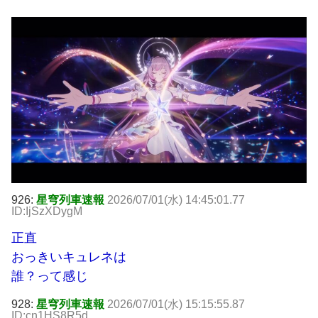
926:
星穹列車速報
2026/07/01(水) 14:45:01.77
ID:IjSzXDygM
正直
おっきいキュレネは
誰？って感じ
928:
星穹列車速報
2026/07/01(水) 15:15:55.87
ID:cn1HS8R5d