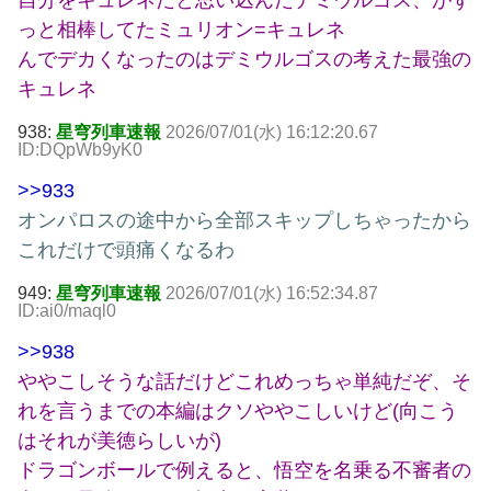
自分をキュレネだと思い込んだデミウルゴス、がず
っと相棒してたミュリオン=キュレネ
んでデカくなったのはデミウルゴスの考えた最強の
キュレネ
938:
星穹列車速報
2026/07/01(水) 16:12:20.67
ID:DQpWb9yK0
>>933
オンパロスの途中から全部スキップしちゃったから
これだけで頭痛くなるわ
949:
星穹列車速報
2026/07/01(水) 16:52:34.87
ID:ai0/maql0
>>938
ややこしそうな話だけどこれめっちゃ単純だぞ、そ
れを言うまでの本編はクソややこしいけど(向こう
はそれが美徳らしいが)
ドラゴンボールで例えると、悟空を名乗る不審者の