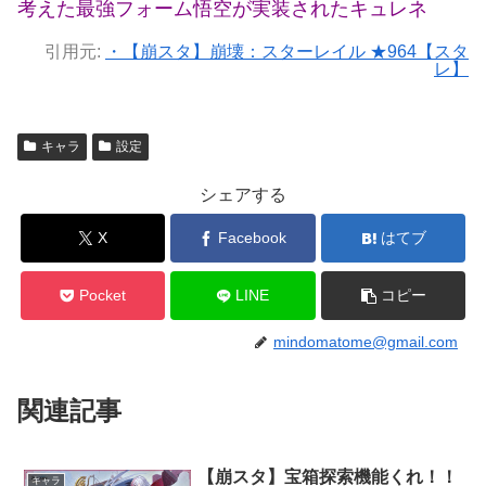
考えた最強フォーム悟空が実装されたキュレネ
引用元:
・【崩スタ】崩壊：スターレイル ★964【スタ
レ】
キャラ
設定
シェアする
X
Facebook
はてブ
Pocket
LINE
コピー
mindomatome@gmail.com
関連記事
【崩スタ】宝箱探索機能くれ！！
キャラ