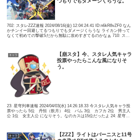
つもりでもダメージくらうな。
702: スタレZZZ速報 2024/08/16(金) 12:04:24.41 ID:n6kR8vZF0 なん
かチンイー回避してるつもりでもダメージくらうな ライカン持って
なくて初めての撃破Sだから無駄に攻めすぎてるのかなぁ 710: ス
タ...
【崩スタ】今、スタレ人気キャラ
キャラ
投票やったらこんな風になりそ
う。
23: 星穹列車速報 2024/04/03(水) 14:26:18.33 今スタレ人気キャラ投
票やったら 5位 丹恒（飲月） 4位 パム 3位 カフカ 2位 男主人
公 1位 女主人公 になりそう。なのカスは15位だったよ 24: 星穹列
車速...
【ZZZ】ライトはバーニスと11号
キャラ