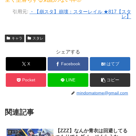
引用元:
・【崩スタ】崩壊：スターレイル ★817【スタ
レ】
キャラ
スタレ
シェアする
X
Facebook
はてブ
Pocket
LINE
コピー
mindomatome@gmail.com
関連記事
【ZZZ】なんか青衣は回避してる
キャラ