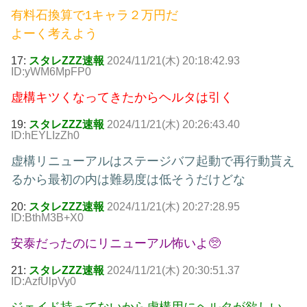
有料石換算で1キャラ２万円だ
よーく考えよう
17:
スタレZZZ速報
2024/11/21(木) 20:18:42.93
ID:yWM6MpFP0
虚構キツくなってきたからヘルタは引く
19:
スタレZZZ速報
2024/11/21(木) 20:26:43.40
ID:hEYLIzZh0
虚構リニューアルはステージバフ起動で再行動貰え
るから最初の内は難易度は低そうだけどな
20:
スタレZZZ速報
2024/11/21(木) 20:27:28.95
ID:BthM3B+X0
安泰だったのにリニューアル怖いよ🥺
21:
スタレZZZ速報
2024/11/21(木) 20:30:51.37
ID:AzfUlpVy0