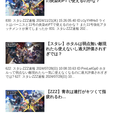
の炎染めPTで使えるのかな？
830: スタレZZZ速報 2024/11/21(木) 15:26:05.40 ID:z1yYHfHs0 ライ
トはバーニスと11号の炎染めPTで使えるのかな？ また11号強化アタ
ッチメントが来てしまったか 831: スタレZZZ速報 202...
【スタレ】ホタルは弱点無い敵現
キャラ
れたら使えないし過大評価されす
ぎでは？
622: スタレZZZ速報 2024/07/28(日) 10:08:33.63 ID:PmiLwIGp0 ホタ
ルって弱点ない敵現れたら一気に使えなくなるのに過大評価されすぎ
では? 627: スタレZZZ速報 2024/07/28(日) 10...
【ZZZ】青衣は連打がキツくて指
キャラ
疲れるわ…