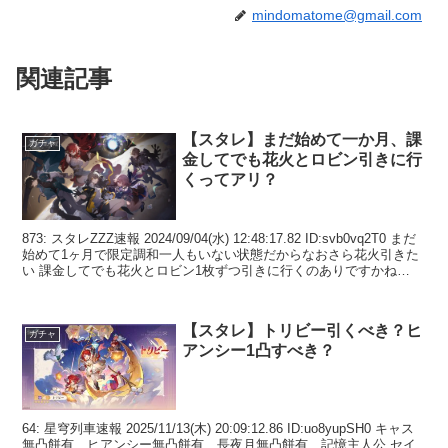
mindomatome@gmail.com
関連記事
【スタレ】まだ始めて一か月、課
ガチャ
金してでも花火とロビン引きに行
くってアリ？
873: スタレZZZ速報 2024/09/04(水) 12:48:17.82 ID:svb0vq2T0 まだ
始めて1ヶ月で限定調和一人もいない状態だからなおさら花火引きた
い 課金してでも花火とロビン1枚ずつ引きに行くのありですかね
875...
【スタレ】トリビー引くべき？ヒ
ガチャ
アンシー1凸すべき？
64: 星穹列車速報 2025/11/13(木) 20:09:12.86 ID:uo8yupSH0 キャス
無凸餅有 ヒアンシー無凸餅有 長夜月無凸餅有 記憶主人公 セイ