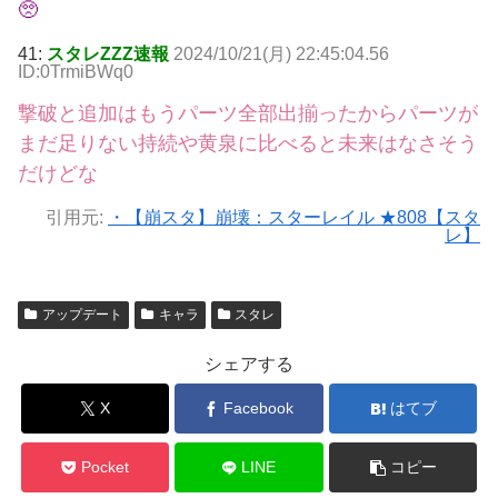
🥺
41:
スタレZZZ速報
2024/10/21(月) 22:45:04.56
ID:0TrmiBWq0
撃破と追加はもうパーツ全部出揃ったからパーツが
まだ足りない持続や黄泉に比べると未来はなさそう
だけどな
引用元:
・【崩スタ】崩壊：スターレイル ★808【スタ
レ】
アップデート
キャラ
スタレ
シェアする
X
Facebook
はてブ
Pocket
LINE
コピー