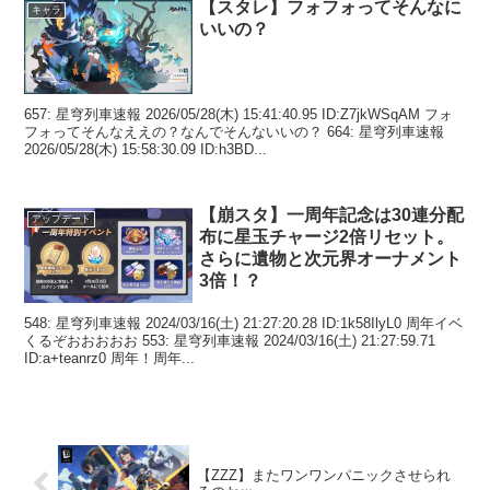
【スタレ】フォフォってそんなに
キャラ
いいの？
657: 星穹列車速報 2026/05/28(木) 15:41:40.95 ID:Z7jkWSqAM フォ
フォってそんなええの？なんでそんないいの？ 664: 星穹列車速報
2026/05/28(木) 15:58:30.09 ID:h3BD...
【崩スタ】一周年記念は30連分配
アップデート
布に星玉チャージ2倍リセット。
さらに遺物と次元界オーナメント
3倍！？
548: 星穹列車速報 2024/03/16(土) 21:27:20.28 ID:1k58IlyL0 周年イベ
くるぞおおおおお 553: 星穹列車速報 2024/03/16(土) 21:27:59.71
ID:a+teanrz0 周年！周年...
【ZZZ】またワンワンパニックさせられ