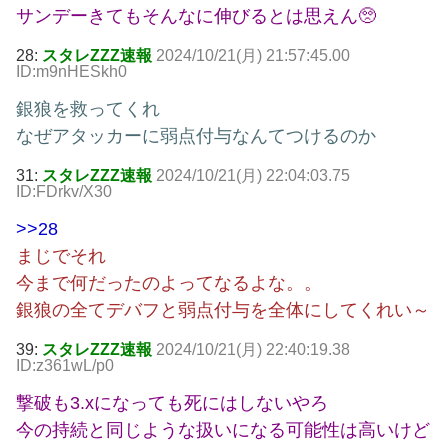
サンデーきてもそんなに伸びるとは思えん🥺
28:
スタレZZZ速報
2024/10/21(月) 21:57:45.00
ID:m9nHESkh0
銀狼を救ってくれ
なぜアタッカーに弱点付与なんてつけるのか
31:
スタレZZZ速報
2024/10/21(月) 22:04:03.75
ID:FDrkv/X30
>>28
まじでそれ
今まで何だったのよってなるよな。。
銀狼の全てデバフと弱点付与を全体にしてくれい～
39:
スタレZZZ速報
2024/10/21(月) 22:40:19.38
ID:z361wL/p0
撃破も3.xになっても死にはしないやろ
今の持続と同じような扱いになる可能性は高いけど