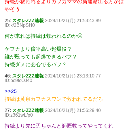
持続が救われるよりカフカママの新運命出る方がは
やそう
25:
スタレZZZ速報
2024/10/21(月) 21:53:43.89
ID:k/2BNpSH0
何が来れば持続は救われるのか🥴
ケフカより倍率高い起爆役？
誰が殴っても起爆できるバフ？
持続ダメに会心でるバフ？
46:
スタレZZZ速報
2024/10/21(月) 23:13:10.77
ID:pc9fcOJ40
>>25
持続は黄泉カフカスワンで救われてるだろ
27:
スタレZZZ速報
2024/10/21(月) 21:56:29.40
ID:z361wL/p0
持続より先に刃ちゃんと師匠救ってやってくれ