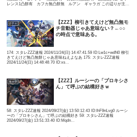
レンス1凸餅有 カフカ無凸餅無 ルアン ギャラガ この辺りが主力
なんだけ...
【ZZZ】柳引きてえけど無凸無モ
ガチャ
チ音動器じゃあ意味ない？←○○
の時点で意味ある。
174: スタレZZZ速報 2024/11/24(日) 14:47:41.59 ID:Lw1c+wdN0 柳引
きてえけど無凸無餅じゃあ意味ねえよなあ 175: スタレZZZ速報
2024/11/24(日) 14:48:48.70 ID:xs...
【ZZZ】ルーシーの「プロキシさ
キャラ
ん」て呼ぶの結構好きｗ
58: スタレZZZ速報 2024/09/27(金) 13:50:12.43 ID:lhF9nLvg0 ルーシ
ーの「プロキシさん」て呼ぶの結構好き 59: スタレZZZ速報
2024/09/27(金) 13:51:33.40 ID:Mqdn...