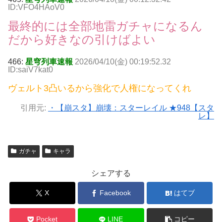
ID:VFO4HAoV0
最終的には全部地雷ガチャになるん
だから好きなの引けばよい
466:
星穹列車速報
2026/04/10(金) 00:19:52.32
ID:saiV7kat0
ヴェルト3凸いるから強化で人権になってくれ
引用元:
・【崩スタ】崩壊：スターレイル ★948【スタ
レ】
ガチャ
キャラ
シェアする
X
Facebook
はてブ
Pocket
LINE
コピー