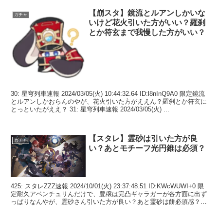
【崩スタ】鏡流とルアンしかいな
ガチャ
いけど花火引いた方がいい？羅刹
とか符玄まで我慢した方がいい？
30: 星穹列車速報 2024/03/05(火) 10:44:32.64 ID:l8nInQ9A0 限定鏡流
とルアンしかおらんのやが、花火引いた方がええん？羅刹とか符玄に
とっといたがええ？ 31: 星穹列車速報 2024/03/05(火) ...
【スタレ】霊砂は引いた方が良
ガチャ
い？あとモチーフ光円錐は必須？
425: スタレZZZ速報 2024/10/01(火) 23:37:48.51 ID:KWcWUWI+0 限
定耐久アベンチュリんだけで、豊穣は完凸ギャラガーが各方面に出ず
っぱりなんやが、霊砂さん引いた方が良い？あと霊砂は餅必須感？
428:...