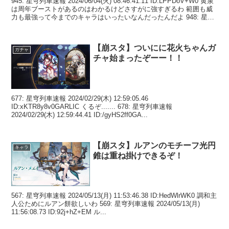
945: 星穹列車速報 2024/06/04(火) 08:46:41.11 ID:LPPDoV+W0 黄泉
は周年ブーストがあるのはわかるけどさすがに強すぎるわ 範囲も威
力も最強って今までのキャラはいったいなんだったんだよ 948: 星穹
列車...
【崩スタ】ついにに花火ちゃんガ
ガチャ
チャ始まったぞーー！！
677: 星穹列車速報 2024/02/29(木) 12:59:05.46
ID:xKTR8y8v0GARLIC くるぞ....... 678: 星穹列車速報
2024/02/29(木) 12:59:44.41 ID:/gyHS2ff0GA...
【崩スタ】ルアンのモチーフ光円
キャラ
錐は重ね掛けできるぞ！
567: 星穹列車速報 2024/05/13(月) 11:53:46.38 ID:HedWlrWK0 調和主
人公ためにルアン餅欲しいわ 569: 星穹列車速報 2024/05/13(月)
11:56:08.73 ID:92j+hZ+EM ル...