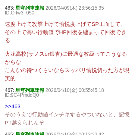
463:
星穹列車速報
2026/04/09(木) 23:56:15.35
ID:Orlw3+050
速度上げて攻撃上げて愉悦度上げてSP工面して、
その上で高い行動値でHP回復を纏まって回復でき
る
火花高校(サノスor銀杏)に最適な枚級ってこうなる
からな
こんなの待つくらいならスッパリ愉悦切った方が現
実的
467:
星穹列車速報
2026/04/10(金) 00:55:45.18
ID:9C4PmdqQ0
>>463
そのうえで行動値インチキするやついないと、記憶
PT越えられんぞ
465:
星穹列車速報
2026/04/10(金) 00:12:32.42