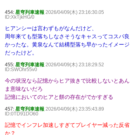
454:
星穹列車速報
2026/04/09(木) 23:16:30.05
ID:XkTjkHG/0
ヒアンシーは言わずもがなんだけど、
周年来ても型落ちしなさそうなキャスってコスパ良
かったな。黄泉なんて結構型落ち早かったイメージ
だったけど。
455:
星穹列車速報
2026/04/09(木) 23:18:29.52
ID:SWOhr55v0
今の状況なら記憶からヒア抜きで比較しないとあん
ま意味ないだろ
記憶においてのヒアと餅の存在がでかすぎる
457:
星穹列車速報
2026/04/09(木) 23:35:43.89
ID:0TD91DO60
記憶でインフレ加速しすぎてプレイヤー減った反省
か？