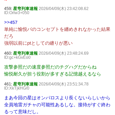
459:
星穹列車速報
2026/04/09(木) 23:42:08.62
ID:Orlw3+050
>>457
単純に愉悦パのコンセプトを纏めきれなかった結果
だろ
強弱以前にptとしての纏りが悪い
460:
星穹列車速報
2026/04/09(木) 23:48:24.69
ID:gc+kGvEo0
攻撃参照だの速度参照だのチグハグだからね
愉悦耐久が担う役割が多すぎる記憶越えるなら
461:
星穹列車速報
2026/04/09(木) 23:51:34.78
ID:XkTjkHG/0
まあ今回の星はオンパロスより長くないらしいから
全員地雷ガチャの可能性あるしな。接待がすぐ終わ
るって意味だし。