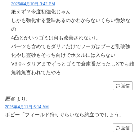
2026年4月10日 9:42 PM
絶えず？今度初強化じゃん
しかも強化する意味あるのかわからないくらい微妙な
の
4凸とかいうゴミは何も改善されないし
パーツも含めてもダリアだけでフーガはブーと乱破強
化やし霊砂もそっち向けでホタルには入らない
V3.0～ダリアまでずっとゴミで倉庫番だったしXでも雑
魚雑魚言われてたやろ
返信
匿名
より:
2026年4月11日 6:14 AM
ボビー「フィールド狩りぐらいなら約立つでしょう」
返信