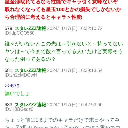
星全部取れてるなら性能でキャラ引く意味ないぞ
取れなくなっても星玉100とかの損失でしかないか
ら合理的に考えるとキャラ＞性能
679:
スタレZZZ速報
2024/11/17(日) 16:32:10.72
ID:ldpCQO560
誰々がいないとこの先は～引かないと～持ってない
ヤツは～て今まで散々言ってる人いたけど実際そう
なった例ってあるの？
681:
スタレZZZ速報
2024/11/17(日) 16:39:13.54
ID:zn2cMDCwH
>>679
無いでしょ
683:
スタレZZZ速報
2024/11/17(日) 16:42:53.60
ID:/K8BGsdz0
ちょっと前に1.6までのキャラだけで末日やってみ
たら星3取れなかったから引かないの積み重ねでコ