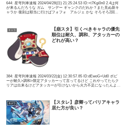
644: 星穹列車速報 2024/04/28(日) 21:25:24.53 ID:+t7Kgi0n0 2.4は何
が来るんだろうな ガム サンデー ギャンクのだれか？また見ぬ新キ
ャラか 復刻は順当に行けばフォフォ アルジェ かな そろそろ2回...
【崩スタ】引くべきキャラの優先
キャラ
順位は耐久、調和、アタッカーの
どれが高い？
384: 星穹列車速報 2024/03/22(金) 12:30:57.85 ID:dEwoG+Ud0 ボビ
ーが耐久>調和>限定アタッカーって言ってるけど これやってたらク
リアは出来るけどアタッカーが引けないから火力不足になったんよね
388...
【スタレ】彦卿ってバリアキャラ
キャラ
居た方が良い？