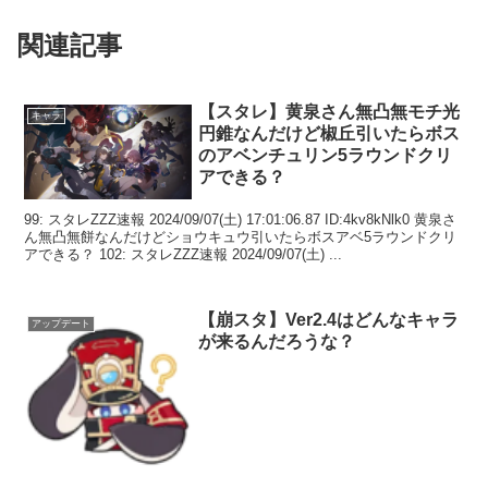
関連記事
【スタレ】黄泉さん無凸無モチ光
キャラ
円錐なんだけど椒丘引いたらボス
のアベンチュリン5ラウンドクリ
アできる？
99: スタレZZZ速報 2024/09/07(土) 17:01:06.87 ID:4kv8kNlk0 黄泉さ
ん無凸無餅なんだけどショウキュウ引いたらボスアベ5ラウンドクリ
アできる？ 102: スタレZZZ速報 2024/09/07(土) ...
【崩スタ】Ver2.4はどんなキャラ
アップデート
が来るんだろうな？