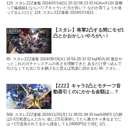
123: スタレZZZ速報 2024/07/14(日) 20:32:08.23 ID:hGAvrX120 彦卿
って編成組むならバリアキャラいた方が良い？ なのか育てようか迷
ってるんだけど 124: スタレZZZ速報 2024/07/14(日...
【スタレ】将軍2凸する間にモゼ1
ガチャ
凸とかおかしいやろがい！
85: スタレZZZ速報 2024/09/10(火) 18:54:29.32 ID:kqHDJLiI0 最近や
っとこれのガチャシステムの良さを理解できた あるだけ突っ込んで
引けなくても次に引き継げると思えば気楽に回せるわ 86: スタレ
ZZ...
【ZZZ】キャラ2凸とモチーフ音
ガチャ
動器引くのにかかる金額は…？
568: スタレZZZ速報 2024/11/25(月) 11:38:01.94 ID:Iee/k4NF0 2凸餅
は5.6万程度なんだから 仮に2万石保持してたら雅ガチャ来るまでに
は +1万追加されてるから課金しても24000円位で済む 2凸...