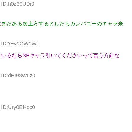
3 ID:h0z30UDi0
はまだある次上方するとしたらカンパニーのキャラ来
92 ID:x+vdGWdW0
いるならSPキャラ引いてくださいって言う方針な
5 ID:dPI93Wuz0
9 ID:Ury0EHbc0