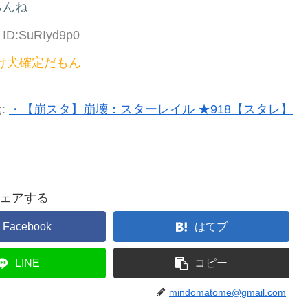
らんね
2 ID:SuRIyd9p0
け犬確定だもん
:
・【崩スタ】崩壊：スターレイル ★918【スタレ】
ェアする
Facebook
はてブ
LINE
コピー
mindomatome@gmail.com