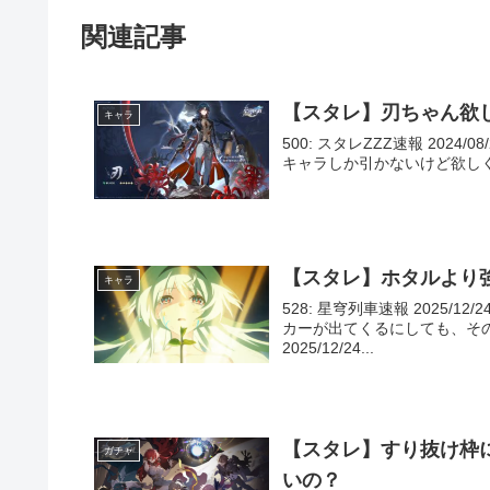
関連記事
【スタレ】刃ちゃん欲
キャラ
500: スタレZZZ速報 2024/08
キャラしか引かないけど欲しくなる 502
【スタレ】ホタルより
キャラ
528: 星穹列車速報 2025/12/2
カーが出てくるにしても、その
2025/12/24...
【スタレ】すり抜け枠
ガチャ
いの？