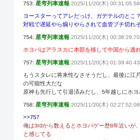
753:
星穹列車速報
2025/11/20(木) 00:31:05.
ヨースターってアレだっけ、ガデテルのとこ
対戦で遅延やら煽りやらされて血管ブチ切れ
754:
星穹列車速報
2025/11/20(木) 00:38:29.
ホヨバはアラスカに本部を移して中国から逃
757:
星穹列車速報
2025/11/20(木) 01:39:40.
もうスタレに将来性なさそうだし、最後に江
の可能性大だな
原神も先行して引退済みだし、5年越しにホヨ
758:
星穹列車速報
2025/11/20(木) 02:27:52.
>>757
俺は3rdから数えるとホヨバゲー歴8年近い
と感じてる