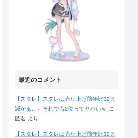
最近のコメント
【スタレ】スタレは売り上げ前年比32％
減かぁ…←それでも2位ってヤバいｗ
に
匿名
より
【スタレ】スタレは売り上げ前年比32％