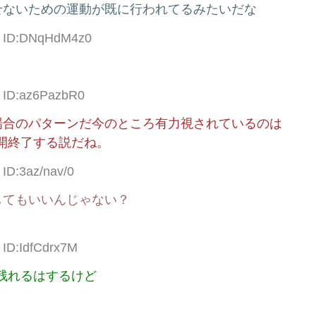
せないための運動が既に行われてるみたいだな
11 ID:DNqHdM4z0
3 ID:az6PazbR0
場合のパターンだ今のところ有力視されているのは
展開終了する説だね。
 ID:3az/nav/0
してもいいんじゃない？
 ID:IdfCdrx7M
き残れるはするけど