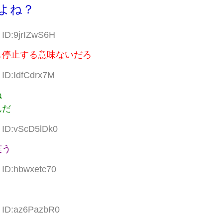
よね？
 ID:9jrIZwS6H
し停止する意味ないだろ
 ID:IdfCdrx7M
ね
んだ
1 ID:vScD5lDk0
笑う
 ID:hbwxetc70
1 ID:az6PazbR0