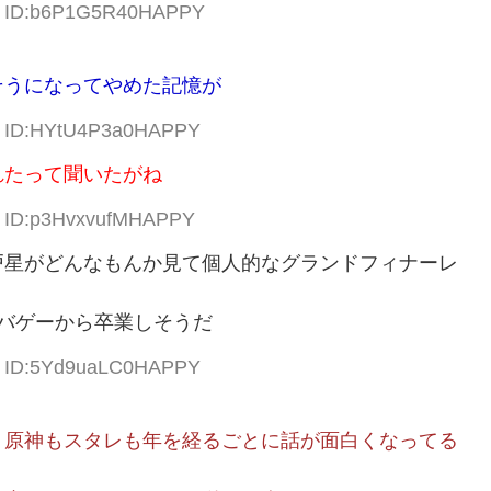
58 ID:b6P1G5R40HAPPY
？
そうになってやめた記憶が
70 ID:HYtU4P3a0HAPPY
れたって聞いたがね
43 ID:p3HvxvufMHAPPY
戸星がどんなもんか見て個人的なグランドフィナーレ
バゲーから卒業しそうだ
08 ID:5Yd9uaLC0HAPPY
が、原神もスタレも年を経るごとに話が面白くなってる