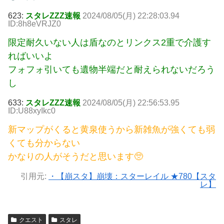
623:
スタレZZZ速報
2024/08/05(月) 22:28:03.94
ID:8h8eVRJZ0
限定耐久いない人は盾なのとリンクス2重で介護す
ればいいよ
フォフォ引いても遺物半端だと耐えられないだろう
し
633:
スタレZZZ速報
2024/08/05(月) 22:56:53.95
ID:U88xyIkc0
新マップがくると黄泉使うから新雑魚が強くても弱
くても分からない
かなりの人がそうだと思います🥺
引用元:
・【崩スタ】崩壊：スターレイル ★780【スタ
レ】
クエスト
スタレ