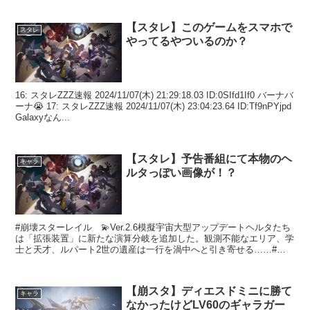
【スタレ】このゲームをスマホで
スタレ
やってるやついるのか？
16: スタレZZZ速報 2024/11/07(木) 21:29:18.03 ID:0SIfd1If0 バーナバ
ーナ😭 17: スタレZZZ速報 2024/11/07(木) 23:04:23.64 ID:Tf9nPYjpd
Galaxyなん...
【スタレ】予告番組にて本物のヘ
キャラ
ルタっぽい画像が！？
#崩壊スターレイル 💫Ver.2.6模擬宇宙大型アップデートヘルタたち
は「拡張装置」に新たな演算分岐を追加した。観測不能なエリア、学
士と天才、ルパート2世の遺産は一行を渦中へと引き寄せる……#ス
ターレイル予告番組 pic.twitter.c...
【崩スタ】ディエスドミニに勝て
キャラ
なかったけどLV60のギャラガー