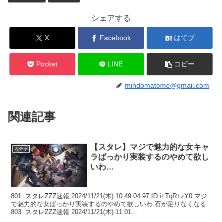
シェアする
X
Facebook
はてブ
Pocket
LINE
コピー
mindomatome@gmail.com
関連記事
【スタレ】マジで魅力的な女キャ
ガチャ
ラばっかり実装するのやめて欲し
いわ…
801: スタレZZZ速報 2024/11/21(木) 10:49:04.97 ID:i+TqR+zY0 マジ
で魅力的な女ばっかり実装するのやめて欲しいわ 石が足りなくなる
803: スタレZZZ速報 2024/11/21(木) 11:01...