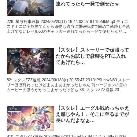
連れてったら一発で倒せたｗ
228: 星穹列車速報 2024/05/20(月) 18:44:02.97 ID:1IoMkMtq0 ディエ
スドミニに全然勝てんから遺物も適当に撃破特攻で固めて軌跡も全然
上げてないレベル60のギャラガー連れてったら一発で倒せたんだが
このおっ...
【スタレ】ストーリーで頑張って
キャラ
たからお試しで彦卿をPTに入れ
てあげたら…
82: スタレZZZ速報 2024/09/18(水) 20:55:47.23 ID:P9LhpxN80 ストー
リーほぼ終わったけどまあまあよかったじゃん 前バージョンの彦の
ムービーのほうがかっこよかったけども 86: スタレZZZ速報 20...
【スタレ】エーグル戦めっちゃえ
クエスト
え感じやん！←そこに至るまでが
長いんだよなぁ…
810: スタレZZZ速報 2025/06/05(木) 15:54:57.84 ID:DaxJ6Ibu0 昨日