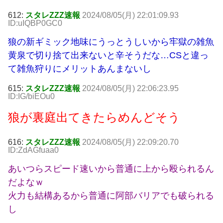
612:
スタレZZZ速報
2024/08/05(月) 22:01:09.93
ID:uIQBP0GC0
狼の新ギミック地味にうっとうしいから牢獄の雑魚
黄泉で切り捨て出来ないと辛そうだな…CSと違っ
て雑魚狩りにメリットあんまないし
615:
スタレZZZ速報
2024/08/05(月) 22:06:23.95
ID:IG/biEOu0
狼が裏庭出てきたらめんどそう
616:
スタレZZZ速報
2024/08/05(月) 22:09:20.70
ID:ZdAGfuaa0
あいつらスピード速いから普通に上から殴られるん
だよなｗ
火力も結構あるから普通に阿部バリアでも破られる
し