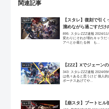
関連記事
【スタレ】復刻で引く
ガチャ
溜めながら過ごすだけ
895: スタレZZZ速報 2024/11
変わりにそれが壊れキャラだ
アベとか最たる例 も...
【ZZZ】Xでジェーン
キャラ
343: スタレZZZ速報 2024/09
は色々あると思うけど 個人
ボーナスあげてや...
【崩スタ】ブートヒル
キャラ