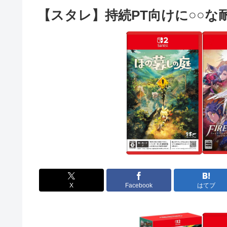
【スタレ】持続PT向けに○○な
X
Facebook
はてブ