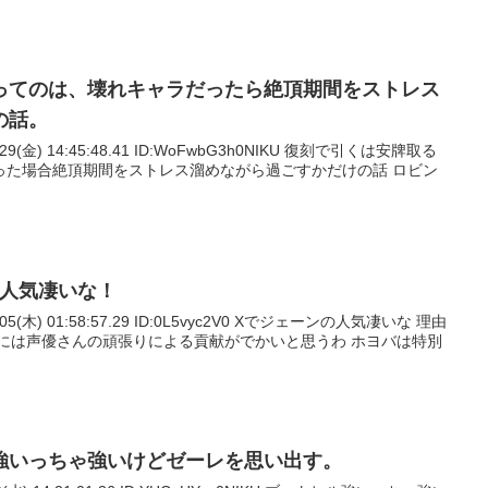
ってのは、壊れキャラだったら絶頂期間をストレス
の話。
/29(金) 14:45:48.41 ID:WoFwbG3h0NIKU 復刻で引くは安牌取る
った場合絶頂期間をストレス溜めながら過ごすかだけの話 ロビン
の人気凄いな！
/05(木) 01:58:57.29 ID:0L5vyc2V0 Xでジェーンの人気凄いな 理由
的には声優さんの頑張りによる貢献がでかいと思うわ ホヨバは特別
強いっちゃ強いけどゼーレを思い出す。