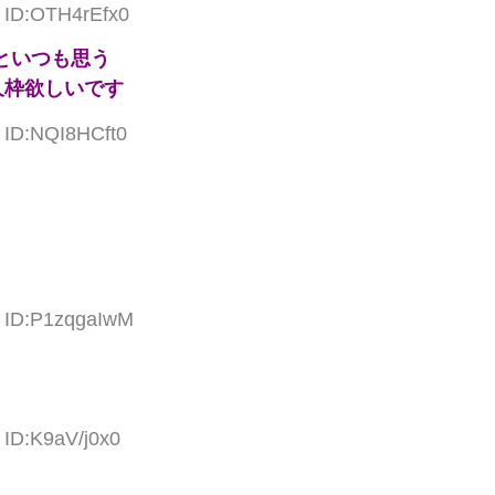
6 ID:OTH4rEfx0
といつも思う
久枠欲しいです
4 ID:NQI8HCft0
8 ID:P1zqgaIwM
 ID:K9aV/j0x0