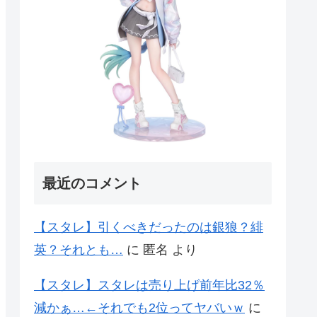
最近のコメント
【スタレ】引くべきだったのは銀狼？緋
英？それとも…
に
匿名
より
【スタレ】スタレは売り上げ前年比32％
減かぁ…←それでも2位ってヤバいｗ
に