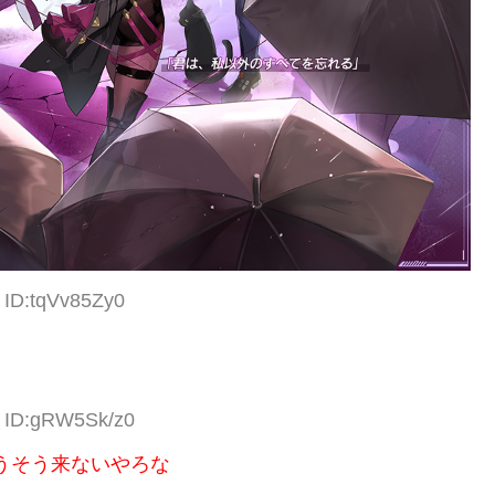
 ID:tqVv85Zy0
3 ID:gRW5Sk/z0
うそう来ないやろな