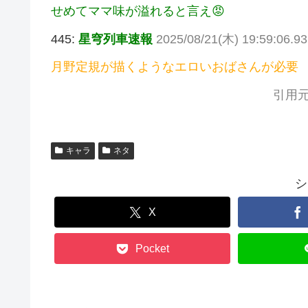
せめてママ味が溢れると言え😡
445:
星穹列車速報
2025/08/21(木) 19:59:06.9
月野定規が描くようなエロいおばさんが必要
引用元
キャラ
ネタ
シ
X
Pocket