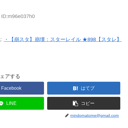
3 ID:m96e037h0
:
・【崩スタ】崩壊：スターレイル ★898【スタレ】
ェアする
Facebook
はてブ
LINE
コピー
mindomatome@gmail.com