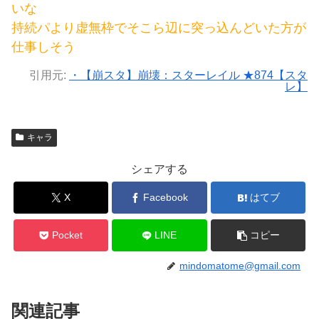
いな
持続パより虚無枠でそこら辺に突っ込んどいた方が
仕事しそう
引用元:
・【崩スタ】崩壊：スターレイル ★874【スタ
レ】
キャラ
シェアする
X
Facebook
はてブ
Pocket
LINE
コピー
mindomatome@gmail.com
関連記事