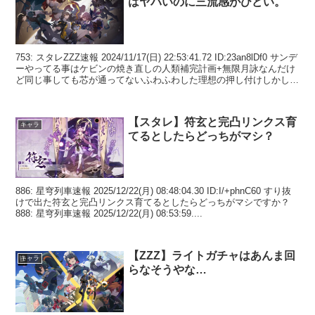
はヤバいのに三流感がひどい。
753: スタレZZZ速報 2024/11/17(日) 22:53:41.72 ID:23an8lDf0 サンデ
ーやってる事はケビンの焼き直しの人類補完計画+無限月詠なんだけ
ど同じ事しても芯が通ってないふわふわした理想の押し付けしかして
ない...
【スタレ】符玄と完凸リンクス育
キャラ
てるとしたらどっちがマシ？
886: 星穹列車速報 2025/12/22(月) 08:48:04.30 ID:I/+phnC60 すり抜
けで出た符玄と完凸リンクス育てるとしたらどっちがマシですか？
888: 星穹列車速報 2025/12/22(月) 08:53:59....
【ZZZ】ライトガチャはあんま回
キャラ
らなそうやな…