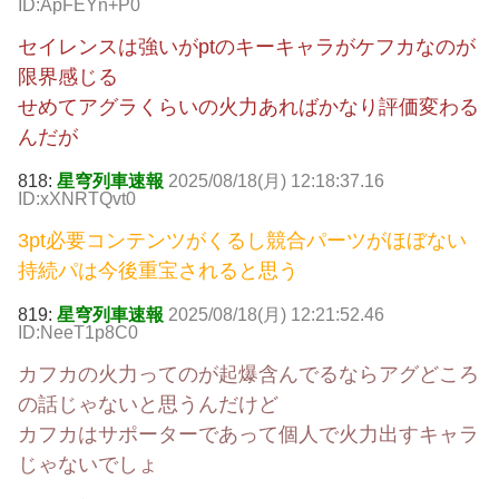
ID:ApFEYn+P0
セイレンスは強いがptのキーキャラがケフカなのが
限界感じる
せめてアグラくらいの火力あればかなり評価変わる
んだが
818:
星穹列車速報
2025/08/18(月) 12:18:37.16
ID:xXNRTQvt0
3pt必要コンテンツがくるし競合パーツがほぼない
持続パは今後重宝されると思う
819:
星穹列車速報
2025/08/18(月) 12:21:52.46
ID:NeeT1p8C0
カフカの火力ってのが起爆含んでるならアグどころ
の話じゃないと思うんだけど
カフカはサポーターであって個人で火力出すキャラ
じゃないでしょ